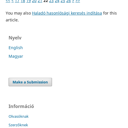
<<
<
17
18
19
20
21
22
23
24
25
26
>
>>
You may also
Haladó hasonlósági keresés indítása
for this
article.
Nyelv
English
Magyar
Make a Submission
Információ
Olvasóknak
Szerzőknek