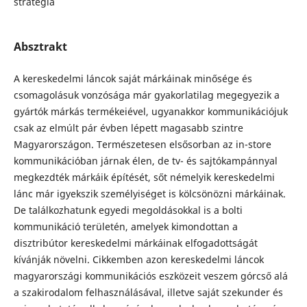
stratégia
Absztrakt
A kereskedelmi láncok saját márkáinak minősége és
csomagolásuk vonzósága már gyakorlatilag megegyezik a
gyártók márkás termékeiével, ugyanakkor kommunikációjuk
csak az elmúlt pár évben lépett magasabb szintre
Magyarországon. Természetesen elsősorban az in-store
kommunikációban járnak élen, de tv- és sajtókampánnyal
megkezdték márkáik építését, sőt némelyik kereskedelmi
lánc már igyekszik személyiséget is kölcsönözni márkáinak.
De találkozhatunk egyedi megoldásokkal is a bolti
kommunikáció területén, amelyek kimondottan a
disztribútor kereskedelmi márkáinak elfogadottságát
kívánják növelni. Cikkemben azon kereskedelmi láncok
magyarországi kommunikációs eszközeit veszem górcső alá
a szakirodalom felhasználásával, illetve saját szekunder és