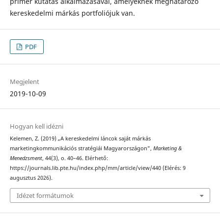
primer kutatás alkalmazásával, amelyeknek meghatározó
kereskedelmi márkás portfoliójuk van.
PDF
Megjelent
2019-10-09
Hogyan kell idézni
Kelemen, Z. (2019) „A kereskedelmi láncok saját márkás
marketingkommunikációs stratégiái Magyarországon”,
Marketing &
Menedzsment
, 44(3), o. 40–46. Elérhető:
https://journals.lib.pte.hu/index.php/mm/article/view/440 (Elérés: 9
augusztus 2026).
Idézet formátumok