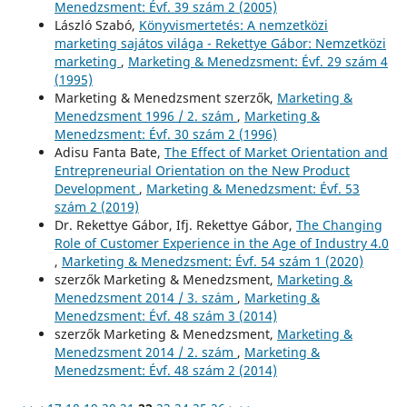
Menedzsment: Évf. 39 szám 2 (2005)
László Szabó,
Könyvismertetés: A nemzetközi
marketing sajátos világa - Rekettye Gábor: Nemzetközi
marketing
,
Marketing & Menedzsment: Évf. 29 szám 4
(1995)
Marketing & Menedzsment szerzők,
Marketing &
Menedzsment 1996 / 2. szám
,
Marketing &
Menedzsment: Évf. 30 szám 2 (1996)
Adisu Fanta Bate,
The Effect of Market Orientation and
Entrepreneurial Orientation on the New Product
Development
,
Marketing & Menedzsment: Évf. 53
szám 2 (2019)
Dr. Rekettye Gábor, Ifj. Rekettye Gábor,
The Changing
Role of Customer Experience in the Age of Industry 4.0
,
Marketing & Menedzsment: Évf. 54 szám 1 (2020)
szerzők Marketing & Menedzsment,
Marketing &
Menedzsment 2014 / 3. szám
,
Marketing &
Menedzsment: Évf. 48 szám 3 (2014)
szerzők Marketing & Menedzsment,
Marketing &
Menedzsment 2014 / 2. szám
,
Marketing &
Menedzsment: Évf. 48 szám 2 (2014)