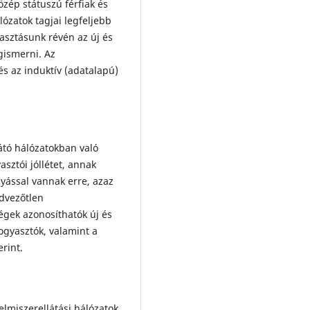
zép státuszú férfiak és
álózatok tagjai legfeljebb
asztásunk révén az új és
gismerni. Az
és az induktív (adatalapú)
átó hálózatokban való
sztói jóllétet, annak
lyással vannak erre, azaz
edvezőtlen
égek azonosíthatók új és
fogyasztók, valamint a
rint.
elmiszerellátási hálózatok