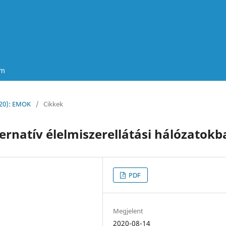
um
020): EMOK
/
Cikkek
lternatív élelmiszerellátási hálózatok
PDF
Megjelent
2020-08-14