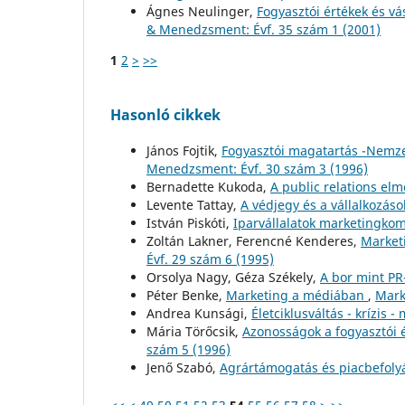
Ágnes Neulinger,
Fogyasztói értékek és v
& Menedzsment: Évf. 35 szám 1 (2001)
1
2
>
>>
Hasonló cikkek
János Fojtik,
Fogyasztói magatartás -Nemzet
Menedzsment: Évf. 30 szám 3 (1996)
Bernadette Kukoda,
A public relations elm
Levente Tattay,
A védjegy és a vállalkozás
István Piskóti,
Iparvállalatok marketingko
Zoltán Lakner, Ferencné Kenderes,
Market
Évf. 29 szám 6 (1995)
Orsolya Nagy, Géza Székely,
A bor mint P
Péter Benke,
Marketing a médiában
,
Mark
Andrea Kunsági,
Életciklusváltás - krízis 
Mária Törőcsik,
Azonosságok a fogyasztói 
szám 5 (1996)
Jenő Szabó,
Agrártámogatás és piacbefoly