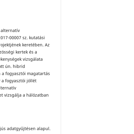
 alternatív
2017-00007 sz. kutatási
rojektjének keretében. Az
zösségi kertek és a
ékenységek vizsgálata
tt ún. hibrid
 a fogyasztói magatartás
 fogyasztói jóllét
ternatív
et vizsgálja a hálózatban
rjús adatgyűjtésen alapul.