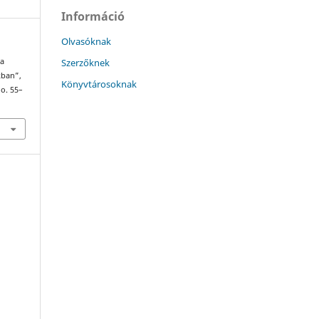
Információ
Olvasóknak
Szerzőknek
 a
kban”,
Könyvtárosoknak
 o. 55–