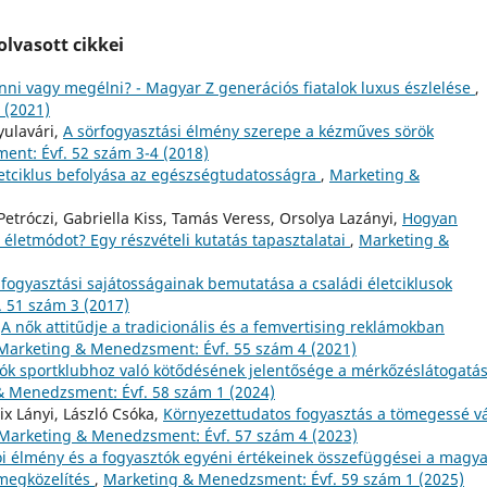
lvasott cikkei
ni vagy megélni? - Magyar Z generációs fiatalok luxus észlelése
,
 (2021)
yulavári,
A sörfogyasztási élmény szerepe a kézműves sörök
nt: Évf. 52 szám 3-4 (2018)
letciklus befolyása az egészségtudatosságra
,
Marketing &
etróczi, Gabriella Kiss, Tamás Veress, Orsolya Lazányi,
Hogyan
életmódot? Egy részvételi kutatás tapasztalatai
,
Marketing &
fogyasztási sajátosságainak bemutatása a családi életciklusok
 51 szám 3 (2017)
,
A nők attitűdje a tradicionális és a femvertising reklámokban
Marketing & Menedzsment: Évf. 55 szám 4 (2021)
lók sportklubhoz való kötődésének jelentősége a mérkőzéslátogatá
& Menedzsment: Évf. 58 szám 1 (2024)
ix Lányi, László Csóka,
Környezettudatos fogyasztás a tömegessé v
Marketing & Menedzsment: Évf. 57 szám 4 (2023)
ói élmény és a fogyasztók egyéni értékeinek összefüggései a magy
megközelítés
,
Marketing & Menedzsment: Évf. 59 szám 1 (2025)