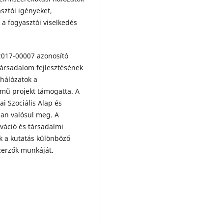
sztói igényeket,
a fogyasztói viselkedés
2017-00007 azonosító
 társadalom fejlesztésének
 hálózatok a
ímű projekt támogatta. A
i Szociális Alap és
an valósul meg. A
ováció és társadalmi
ik a kutatás különböző
szerzők munkáját.