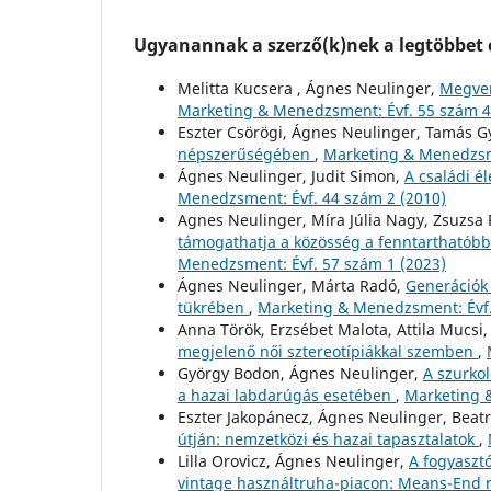
Ugyanannak a szerző(k)nek a legtöbbet o
Melitta Kucsera , Ágnes Neulinger,
Megven
Marketing & Menedzsment: Évf. 55 szám 4
Eszter Csörögi, Ágnes Neulinger, Tamás G
népszerűségében
,
Marketing & Menedzsme
Ágnes Neulinger, Judit Simon,
A családi é
Menedzsment: Évf. 44 szám 2 (2010)
Agnes Neulinger, Míra Júlia Nagy, Zsuzsa P
támogathatja a közösség a fenntarthatóbb 
Menedzsment: Évf. 57 szám 1 (2023)
Ágnes Neulinger, Márta Radó,
Generációk 
tükrében
,
Marketing & Menedzsment: Évf.
Anna Török, Erzsébet Malota, Attila Mucsi
megjelenő női sztereotípiákkal szemben
,
György Bodon, Ágnes Neulinger,
A szurko
a hazai labdarúgás esetében
,
Marketing 
Eszter Jakopánecz, Ágnes Neulinger, Beatr
útján: nemzetközi és hazai tapasztalatok
,
Lilla Orovicz, Ágnes Neulinger,
A fogyaszt
vintage használtruha-piacon: Means-End 