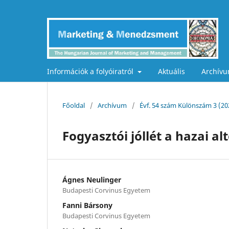
Információk a folyóiratról
Aktuális
Archív
Főoldal
/
Archívum
/
Évf. 54 szám Különszám 3 (2
Fogyasztói jóllét a hazai a
Ágnes Neulinger
Budapesti Corvinus Egyetem
Fanni Bársony
Budapesti Corvinus Egyetem