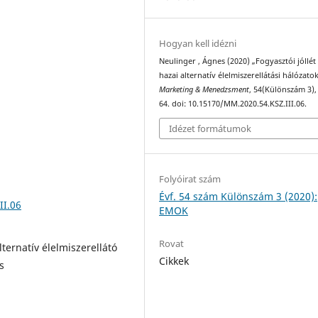
Hogyan kell idézni
Neulinger , Ágnes (2020) „Fogyasztói jóllét
hazai alternatív élelmiszerellátási hálózato
Marketing & Menedzsment
, 54(Különszám 3),
64. doi: 10.15170/MM.2020.54.KSZ.III.06.
Idézet formátumok
Folyóirat szám
Évf. 54 szám Különszám 3 (2020):
II.06
EMOK
Rovat
alternatív élelmiszerellátó
Cikkek
s