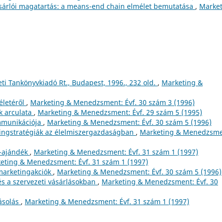
ásárlói magatartás: a means-end chain elmélet bemutatása
,
Market
i Tankönyvkiadó Rt., Budapest, 1996., 232 old.
,
Marketing &
életéről
,
Marketing & Menedzsment: Évf. 30 szám 3 (1996)
ok arculata
,
Marketing & Menedzsment: Évf. 29 szám 5 (1995)
mmunikációja
,
Marketing & Menedzsment: Évf. 30 szám 5 (1996)
ingstratégiák az élelmiszergazdaságban
,
Marketing & Menedzsme
R-ajándék
,
Marketing & Menedzsment: Évf. 31 szám 1 (1997)
eting & Menedzsment: Évf. 31 szám 1 (1997)
- marketingakciók
,
Marketing & Menedzsment: Évf. 30 szám 5 (1996)
és a szervezeti vásárlásokban
,
Marketing & Menedzsment: Évf. 30
ásolás
,
Marketing & Menedzsment: Évf. 31 szám 1 (1997)