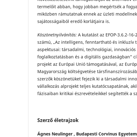
termelőit abban, hogy jobban megértsék a fogya
miközben rámutatnak ennek az üzleti modellnek 
sajátosságaiból eredő korlátjaira is.
Köszönetnyilvánítás:
A kutatást az EFOP-3.6.2-16-
számú, „Az intelligens, fenntartható és inkluzív
aspektusai: társadalmi, technológiai, innovációs
foglalkoztatásban és a digitális gazdaságban” c
projekt az Európai Unió támogatásával, az Európa
Magyarország költségvetése társfinanszírozásáb
szerzők köszönetüket fejezik ki a társadalmi inn
vállalkozás alprojekt teljes kutatócsapatának, ak
fázisaiban kritikai észrevételeikkel segítették a 
Szerző életrajzok
Ágnes Neulinger ,
Budapesti Corvinus Egyetem