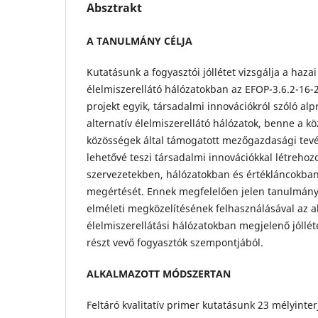
Absztrakt
A TANULMÁNY CÉLJA
Kutatásunk a fogyasztói jóllétet vizsgálja a hazai
élelmiszerellátó hálózatokban az EFOP-3.6.2-16-
projekt egyik, társadalmi innovációkról szóló alp
alternatív élelmiszerellátó hálózatok, benne a kö
közösségek által támogatott mezőgazdasági tev
lehetővé teszi társadalmi innovációkkal létrehozo
szervezetekben, hálózatokban és értékláncokban
megértését. Ennek megfelelően jelen tanulmány a
elméleti megközelítésének felhasználásával az al
élelmiszerellátási hálózatokban megjelenő jóllét
részt vevő fogyasztók szempontjából.
ALKALMAZOTT MÓDSZERTAN
Feltáró kvalitatív primer kutatásunk 23 mélyinte