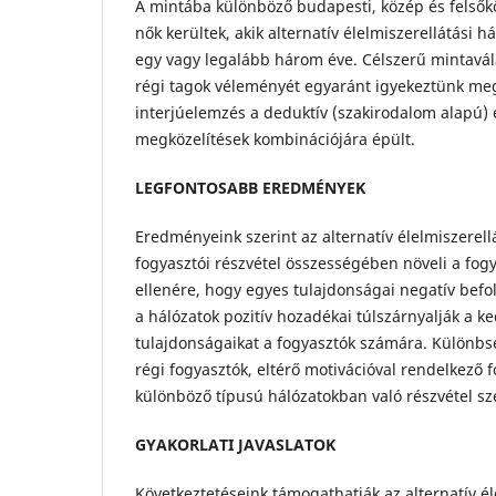
A mintába különböző budapesti, közép és felsőkö
nők kerültek, akik alternatív élelmiszerellátási h
egy vagy legalább három éve. Célszerű mintavál
régi tagok véleményét egyaránt igyekeztünk me
interjúelemzés a deduktív (szakirodalom alapú) 
megközelítések kombinációjára épült.
LEGFONTOSABB EREDMÉNYEK
Eredményeink szerint az alternatív élelmiszerell
fogyasztói részvétel összességében növeli a fogya
ellenére, hogy egyes tulajdonságai negatív befo
a hálózatok pozitív hozadékai túlszárnyalják a k
tulajdonságaikat a fogyasztók számára. Különbs
régi fogyasztók, eltérő motivációval rendelkező 
különböző típusú hálózatokban való részvétel sze
GYAKORLATI JAVASLATOK
Következtetéseink támogathatják az alternatív él