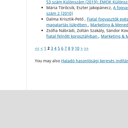
53 szám Különszám (2019): EMOK Különs
Mária Törőcsik, Eszter Jakopánecz,
A fogya
szám 2 (2010)
Dalma Krisztik-Pető ,
Fiatal fogyasztók ev
magatartás tükrében
,
Marketing & Menedz
Zsófia Nábrádi, Zoltán Szakály, Sándor Ko
fiatal felnőtt korosztályban
,
Marketing & M
<<
<
1
2
3
4
5
6
7
8
9
10
>
>>
You may also
Haladó hasonlósági keresés indítá