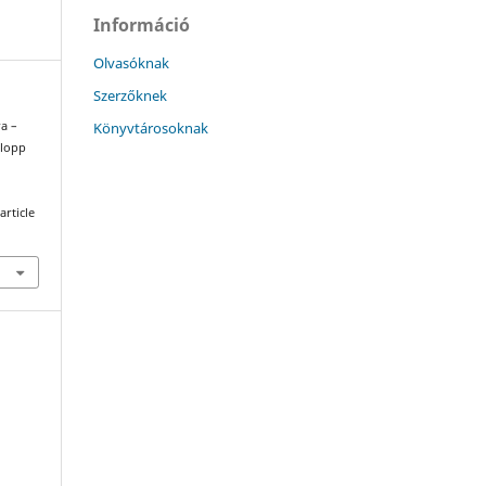
Információ
Olvasóknak
Szerzőknek
Könyvtárosoknak
ra –
alopp
article