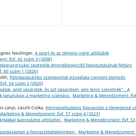
 Ágnes Neulinger,
A sport és az olimpia iránti attitűdök
t: Évf. 42 szám 3 (2008)
Magyarországi sportolók étrendkiegészítő fogyasztásának feltáró
. 60 szám 1 (2026)
otth,
Pálinkavásárlási szempontok vizsgálata conjoint-elemzés
vf. 54 szám 2 (2020)
válok, amit vásárolok, és azt vásárolom, ami lenni szeretnék” - A
nek tanulságai a marketing számára
,
Marketing & Menedzsment: Évf
ix Lányi, László Csóka,
Környezettudatos fogyasztás a tömegessé v
Marketing & Menedzsment: Évf. 57 szám 4 (2023)
rkákkal kapcsolatos attitűdjei
,
Marketing & Menedzsment: Évf. 53
sgazdaságtan a fogyasztóvédelemben
,
Marketing & Menedzsment: 