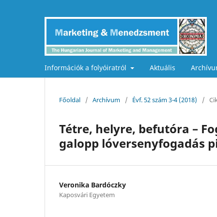
Információk a folyóiratról
Aktuális
Archív
Főoldal
/
Archívum
/
Évf. 52 szám 3-4 (2018)
/
Ci
Tétre, helyre, befutóra – 
galopp lóversenyfogadás p
Veronika Bardóczky
Kaposvári Egyetem