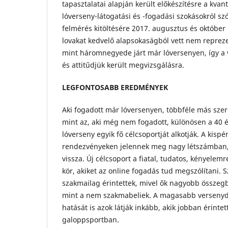
tapasztalatai alapján került előkészítésre a kvant
lóverseny-látogatási és -fogadási szokásokról sz
felmérés kitöltésére 2017. augusztus és október k
lovakat kedvelő alapsokaságból vett nem repreze
mint háromnegyede járt már lóversenyen, így a 
és attitűdjük került megvizsgálásra.
LEGFONTOSABB EREDMÉNYEK
Aki fogadott már lóversenyen, többféle más szer
mint az, aki még nem fogadott, különösen a 40 év 
lóverseny egyik fő célcsoportját alkotják. A kis
rendezvényeken jelennek meg nagy létszámban,
vissza. Új célcsoport a fiatal, tudatos, kényele
kör, akiket az online fogadás tud megszólítani. S
szakmailag érintettek, mivel ők nagyobb összeg
mint a nem szakmabeliek. A magasabb versenydí
hatását is azok látják inkább, akik jobban érinte
galoppsportban.