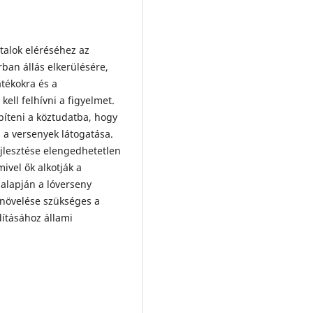
talok eléréséhez az
an állás elkerülésére,
átékokra és a
ell felhívni a figyelmet.
építeni a köztudatba, hogy
n a versenyek látogatása.
jlesztése elengedhetetlen
mivel ők alkotják a
 alapján a lóverseny
 növelése szükséges a
ításához állami