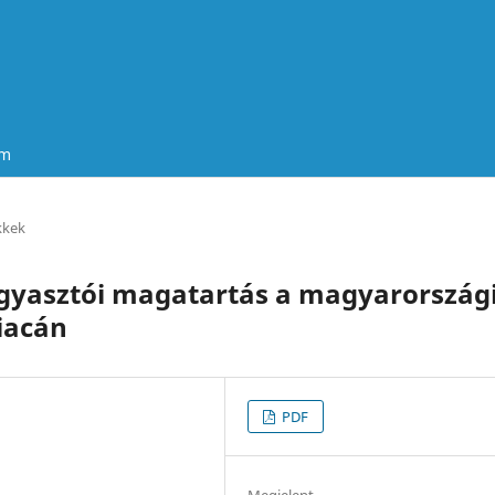
um
kkek
Fogyasztói magatartás a magyarország
iacán
PDF
Megjelent