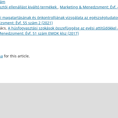
zám
sztói ellenállást kiváltó termékek
,
Marketing & Menedzsment: Évf. 
ési magatartásának és önkontrolljának vizsgálata az egészségtudato
sment: Évf. 55 szám 2 (2021)
vács,
A húsfogyasztási szokások összefüggése az evési attitűdökkel 
enedzsment: Évf. 51 szám EMOK klsz (2017)
sa
for this article.