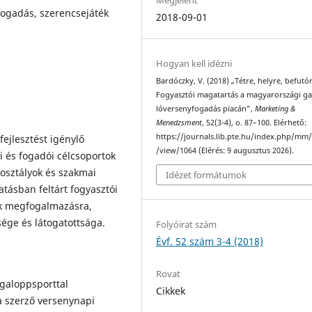
fogadás, szerencsejáték
2018-09-01
Hogyan kell idézni
Bardóczky, V. (2018) „Tétre, helyre, befutó
Fogyasztói magatartás a magyarországi g
lóversenyfogadás piacán”,
Marketing &
Menedzsment
, 52(3-4), o. 87–100. Elérhető:
https://journals.lib.pte.hu/index.php/mm/
ejlesztést igénylő
/view/1064 (Elérés: 9 augusztus 2026).
ói és fogadói célcsoportok
osztályok és szakmai
Idézet formátumok
atásban feltárt fogyasztói
ek megfogalmazásra,
sége és látogatottsága.
Folyóirat szám
Évf. 52 szám 3-4 (2018)
Rovat
 galoppsporttal
Cikkek
a szerző versenynapi