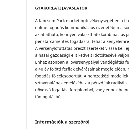
GYAKORLATI JAVASLATOK
A Kincsem Park marketingtevékenységében a fia
online fogadás kommunikációs üzenetében a sorb
az átlátható, könnyen választható kombinációs j
pénztárcamentes fogadásra, tehát a kényelemre k
A versenylófuttatás presztízsértékét vissza kell 
a hazai gazdasági elit kedvelt időtöltésévé váljo
Ehhez azonban a lóversenypályai vendéglátás fe
a 40 év fölötti férfiak elvárásainak megfelelően, 
fogadás fő célcsoportját. A nemzetközi modellek
színvonalának emeléséhez a pénzdíjak radikális
növekvő fogadási forgalomból, vagy ennek beind
támogatásból.
Információk a szerzőről