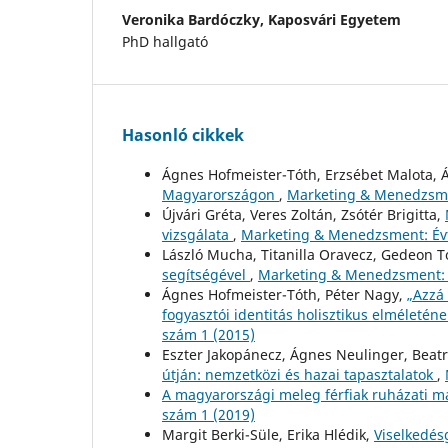
Veronika Bardóczky,
Kaposvári Egyetem
PhD hallgató
Hasonló cikkek
Ágnes Hofmeister-Tóth, Erzsébet Malota,
Magyarországon
,
Marketing & Menedzsmen
Újvári Gréta, Veres Zoltán, Zsótér Brigitta,
vizsgálata
,
Marketing & Menedzsment: Évf
László Mucha, Titanilla Oravecz, Gedeon T
segítségével
,
Marketing & Menedzsment: É
Ágnes Hofmeister-Tóth, Péter Nagy,
„Azzá 
fogyasztói identitás holisztikus elméleté
szám 1 (2015)
Eszter Jakopánecz, Ágnes Neulinger, Beatr
útján: nemzetközi és hazai tapasztalatok
,
A magyarországi meleg férfiak ruházati má
szám 1 (2019)
Margit Berki-Süle, Erika Hlédik,
Viselkedé