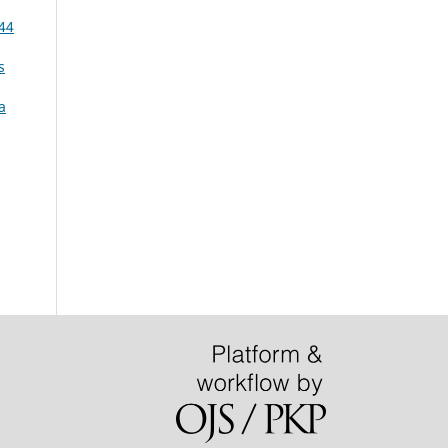
44
s
a