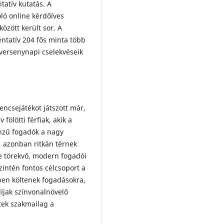
itatív kutatás. A
óló online kérdőíves
özött került sor. A
ntatív 204 fős minta több
versenynapi cselekvéseik
encsejátékot játszott már,
fölötti férfiak, akik a
pénzű fogadók a nagy
 azonban ritkán térnek
mre törekvő, modern fogadói
zintén fontos célcsoport a
ben költenek fogadásokra,
jak színvonalnövelő
ttek szakmailag a