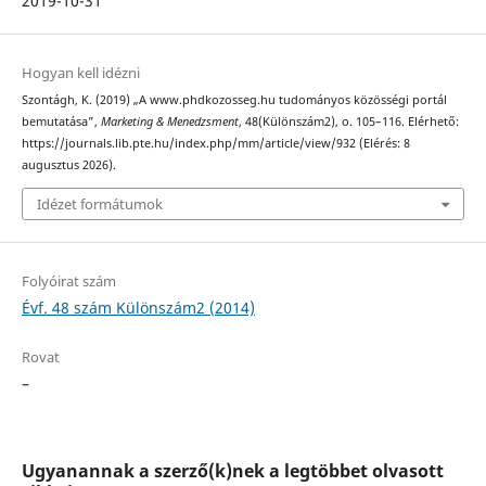
2019-10-31
Hogyan kell idézni
Szontágh, K. (2019) „A www.phdkozosseg.hu tudományos közösségi portál
bemutatása”,
Marketing & Menedzsment
, 48(Különszám2), o. 105–116. Elérhető:
https://journals.lib.pte.hu/index.php/mm/article/view/932 (Elérés: 8
augusztus 2026).
Idézet formátumok
Folyóirat szám
Évf. 48 szám Különszám2 (2014)
Rovat
–
Ugyanannak a szerző(k)nek a legtöbbet olvasott