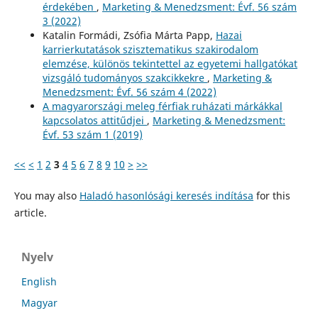
érdekében
,
Marketing & Menedzsment: Évf. 56 szám
3 (2022)
Katalin Formádi, Zsófia Márta Papp,
Hazai
karrierkutatások szisztematikus szakirodalom
elemzése, különös tekintettel az egyetemi hallgatókat
vizsgáló tudományos szakcikkekre
,
Marketing &
Menedzsment: Évf. 56 szám 4 (2022)
A magyarországi meleg férfiak ruházati márkákkal
kapcsolatos attitűdjei
,
Marketing & Menedzsment:
Évf. 53 szám 1 (2019)
<<
<
1
2
3
4
5
6
7
8
9
10
>
>>
You may also
Haladó hasonlósági keresés indítása
for this
article.
Nyelv
English
Magyar