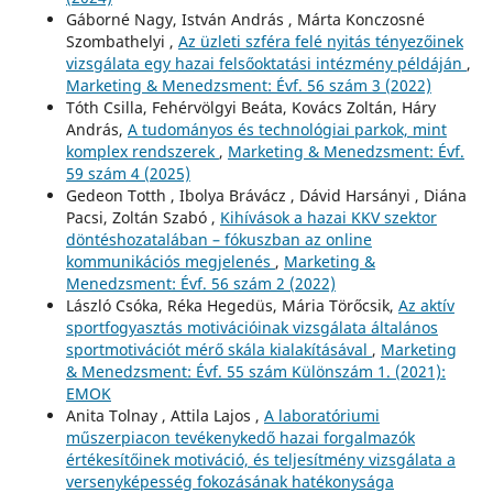
Gáborné Nagy, István András , Márta Konczosné
Szombathelyi ,
Az üzleti szféra felé nyitás tényezőinek
vizsgálata egy hazai felsőoktatási intézmény példáján
,
Marketing & Menedzsment: Évf. 56 szám 3 (2022)
Tóth Csilla, Fehérvölgyi Beáta, Kovács Zoltán, Háry
András,
A tudományos és technológiai parkok, mint
komplex rendszerek
,
Marketing & Menedzsment: Évf.
59 szám 4 (2025)
Gedeon Totth , Ibolya Brávácz , Dávid Harsányi , Diána
Pacsi, Zoltán Szabó ,
Kihívások a hazai KKV szektor
döntéshozatalában – fókuszban az online
kommunikációs megjelenés
,
Marketing &
Menedzsment: Évf. 56 szám 2 (2022)
László Csóka, Réka Hegedüs, Mária Törőcsik,
Az aktív
sportfogyasztás motivációinak vizsgálata általános
sportmotivációt mérő skála kialakításával
,
Marketing
& Menedzsment: Évf. 55 szám Különszám 1. (2021):
EMOK
Anita Tolnay , Attila Lajos ,
A laboratóriumi
műszerpiacon tevékenykedő hazai forgalmazók
értékesítőinek motiváció, és teljesítmény vizsgálata a
versenyképesség fokozásának hatékonysága