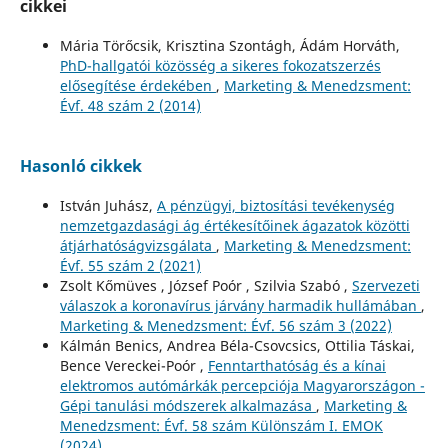
cikkei
Mária Törőcsik, Krisztina Szontágh, Ádám Horváth,
PhD-hallgatói közösség a sikeres fokozatszerzés
elősegítése érdekében
,
Marketing & Menedzsment:
Évf. 48 szám 2 (2014)
Hasonló cikkek
István Juhász,
A pénzügyi, biztosítási tevékenység
nemzetgazdasági ág értékesítőinek ágazatok közötti
átjárhatóságvizsgálata
,
Marketing & Menedzsment:
Évf. 55 szám 2 (2021)
Zsolt Kőmüves , József Poór , Szilvia Szabó ,
Szervezeti
válaszok a koronavírus járvány harmadik hullámában
,
Marketing & Menedzsment: Évf. 56 szám 3 (2022)
Kálmán Benics, Andrea Béla-Csovcsics, Ottilia Táskai,
Bence Vereckei-Poór ,
Fenntarthatóság és a kínai
elektromos autómárkák percepciója Magyarországon -
Gépi tanulási módszerek alkalmazása
,
Marketing &
Menedzsment: Évf. 58 szám Különszám I. EMOK
(2024)