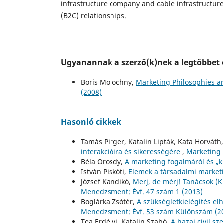
infrastructure company and cable infrastructu
(B2C) relationships.
Ugyanannak a szerző(k)nek a legtöbbet o
Boris Molochny,
Marketing Philosophies a
(2008)
Hasonló cikkek
Tamás Pirger, Katalin Lipták, Kata Horváth
interakcióira és sikerességére
,
Marketing 
Béla Orosdy,
A marketing fogalmáról és „k
István Piskóti,
Elemek a társadalmi market
József Kandikó,
Merj, de mérj! Tanácsok (
Menedzsment: Évf. 47 szám 1 (2013)
Boglárka Zsótér,
A szükségletkielégítés el
Menedzsment: Évf. 53 szám Különszám (
Tea Erdélyi, Katalin Szabó,
A hazai civil s