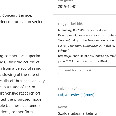
2019-10-01
 Concept, Service,
 Telecommunication sector
Hogyan kell idézni
Molochny, B. (2019) „Services Marketing
Development: Employees Service Orientat
Service Quality in the Telecommunication
Sector”,
Marketing & Menedzsment
, 43(3), o.
Elérhető:
ing competitive superior
https://journals.lib.pte.hu/index.php/mm/
/view/671 (Elérés: 7 augusztus 2026).
ds. Over the course of
on from a period of rapid
Idézet formátumok
slowing of the rate of
sults off business activity
 to a stage of sector
Folyóirat szám
prehensive research off
Évf. 43 szám 3 (2009)
gated the proposed model
tiple business customers
Rovat
iders , copper fines
Szolgáltatásmarketing