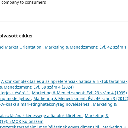
re company to consumers
lvasott cikkei
nd Market Orientation
,
Marketing & Menedzsment: Évf. 42 szám 1
,
A színkomplexitás és a színpreferenciák hatása a TikTok tartalmak
& Menedzsment: Évf. 58 szám 4 (2024)
iterjesztéséről”
,
Marketing & Menedzsment: Évf. 29 szám 4 (1995)
ing modelljéhez
,
Marketing & Menedzsment: Évf. 46 szám 3 (2012
KKV-knak) a marketinghatékonyság növeléséhez
,
Marketing &
halasztásának képessége a fiatalok körében
,
Marketing &
2019): EMOK Különszám
zervezetek társadalmi megítélésének egyes dimenziói
,
Marketing &