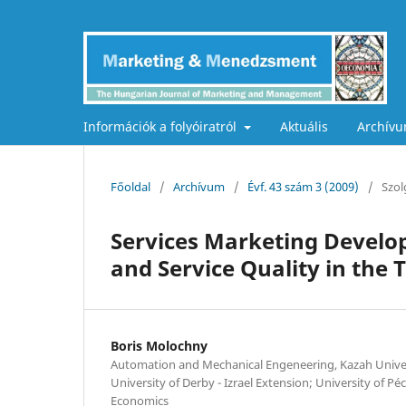
Információk a folyóiratról
Aktuális
Archív
Főoldal
/
Archívum
/
Évf. 43 szám 3 (2009)
/
Szol
Services Marketing Develo
and Service Quality in the
Boris Molochny
Automation and Mechanical Engeneering, Kazah Univer
University of Derby - Izrael Extension; University of Pé
Economics