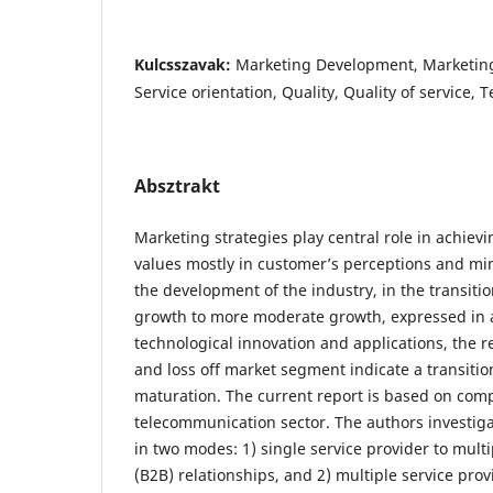
Kulcsszavak:
Marketing Development, Marketing
Service orientation, Quality, Quality of service,
Absztrakt
Marketing strategies play central role in achiev
values mostly in customer’s perceptions and min
the development of the industry, in the transiti
growth to more moderate growth, expressed in a 
technological innovation and applications, the re
and loss off market segment indicate a transition
maturation. The current report is based on com
telecommunication sector. The authors investi
in two modes: 1) single service provider to mul
(B2B) relationships, and 2) multiple service prov