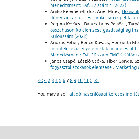
Menedzsment: Évf. 57 szám 4 (2023)
Anikó Kelemen-Erdős, Ariel Mitev,
Holiszt
dimenziói az art- és romkocsmák példájá
Regina Kovács , Balázs Lajos Pelsőci , Ta
összehasonlító elemzése gazdaságilag ins
Különszám (2022)
András Fehér, Bence Kovács, Henrietta Món
megítélése az egyetemisták online és offl
Menedzsment: Évf. 56 szám EMOK Különs
János Csapó, László Csóka, Tibor Gonda, S
fogyasztói szokások elemzése
,
Marketing 
<<
<
2
3
4
5
6
7
8
9
10
11
>
>>
You may also
Haladó hasonlósági keresés indítá