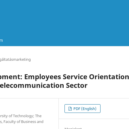
um
gáltatásmarketing
pment: Employees Service Orientatio
 Telecommunication Sector
PDF (English)
sity of Technology; The
cs, Faculty of Business and
Megjelent