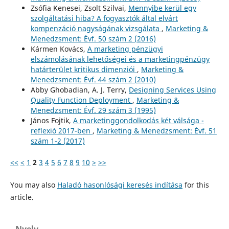
Zsófia Kenesei, Zsolt Szilvai,
Mennyibe kerül egy
szolgáltatási hiba? A fogyasztók által elvárt
kompenzáció nagyságának vizsgálata
,
Marketing &
Menedzsment: Évf. 50 szám 2 (2016)
Kármen Kovács,
A marketing pénzügyi
elszámolásának lehetőségei és a marketingpénzügy
határterület kritikus dimenziói
,
Marketing &
Menedzsment: Évf. 44 szám 2 (2010)
Abby Ghobadian, A. J. Terry,
Designing Services Using
Quality Function Deployment
,
Marketing &
Menedzsment: Évf. 29 szám 3 (1995)
János Fojtik,
A marketinggondolkodás két válsága -
reflexió 2017-ben
,
Marketing & Menedzsment: Évf. 51
szám 1-2 (2017)
<<
<
1
2
3
4
5
6
7
8
9
10
>
>>
You may also
Haladó hasonlósági keresés indítása
for this
article.
Nyelv