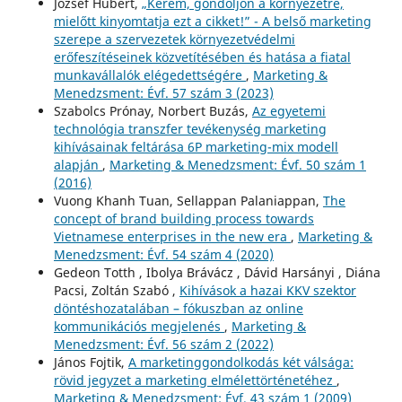
József Hubert,
„Kérem, gondoljon a környezetre,
mielőtt kinyomtatja ezt a cikket!” - A belső marketing
szerepe a szervezetek környezetvédelmi
erőfeszítéseinek közvetítésében és hatása a fiatal
munkavállalók elégedettségére
,
Marketing &
Menedzsment: Évf. 57 szám 3 (2023)
Szabolcs Prónay, Norbert Buzás,
Az egyetemi
technológia transzfer tevékenység marketing
kihívásainak feltárása 6P marketing-mix modell
alapján
,
Marketing & Menedzsment: Évf. 50 szám 1
(2016)
Vuong Khanh Tuan, Sellappan Palaniappan,
The
concept of brand building process towards
Vietnamese enterprises in the new era
,
Marketing &
Menedzsment: Évf. 54 szám 4 (2020)
Gedeon Totth , Ibolya Brávácz , Dávid Harsányi , Diána
Pacsi, Zoltán Szabó ,
Kihívások a hazai KKV szektor
döntéshozatalában – fókuszban az online
kommunikációs megjelenés
,
Marketing &
Menedzsment: Évf. 56 szám 2 (2022)
János Fojtik,
A marketinggondolkodás két válsága:
rövid jegyzet a marketing elmélettörténetéhez
,
Marketing & Menedzsment: Évf. 43 szám 1 (2009)