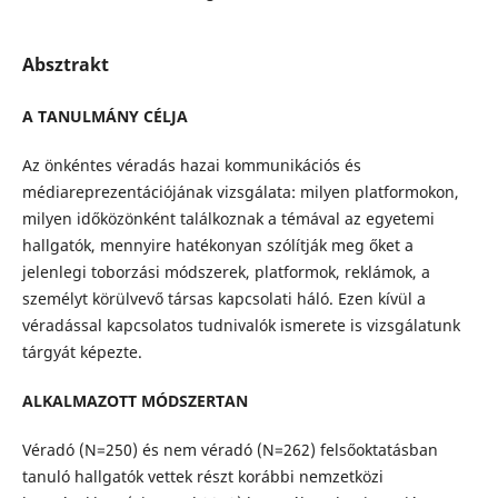
Absztrakt
A TANULMÁNY CÉLJA
Az önkéntes véradás hazai kommunikációs és
médiareprezentációjának vizsgálata: milyen platformokon,
milyen időközönként találkoznak a témával az egyetemi
hallgatók, mennyire hatékonyan szólítják meg őket a
jelenlegi toborzási módszerek, platformok, reklámok, a
személyt körülvevő társas kapcsolati háló. Ezen kívül a
véradással kapcsolatos tudnivalók ismerete is vizsgálatunk
tárgyát képezte.
ALKALMAZOTT MÓDSZERTAN
Véradó (N=250) és nem véradó (N=262) felsőoktatásban
tanuló hallgatók vettek részt korábbi nemzetközi