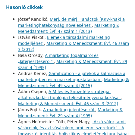
Hasonló cikkek
József Kandikó,
Merj, de mérj! Tanácsok (KKV-knak) a
marketinghatékonyság növeléséhez
,
Marketing &
Menedzsment: Évf. 47 szám 1 (2013)
István Piskóti,
Elemek a társadalmi marketing
modelljéhez
,
Marketing & Menedzsment: Évf. 46 szám
3 (2012)
Béla Orosdy,
A marketing fogalmáról és
„kiterjesztéséről”
,
Marketing & Menedzsment: Évf. 29
szám 4 (1995)
András Kenéz,
Gamification - a játékok alkalmazása a
marketingben és a marketingoktatásban
,
Marketing &
Menedzsment: Évf. 49 szám 4 (2015)
Ádám Csepeti,
A Miles és Snow-féle stratégiai
alkalmazkodási tipológia teljesítményvonatkozásai
,
Marketing & Menedzsment: Évf. 46 szám 3 (2012)
János Fojtik,
A marketing jelentéseiről
,
Marketing &
Menedzsment: Évf. 29 szám 4 (1995)
Ágnes Hofmeister-Tóth, Péter Nagy,
„Azzá válok, amit
vásárolok, és azt vásárolom, ami lenni szeretnék” - A
fogyasztói identitás holisztikus elméletének tanulságai