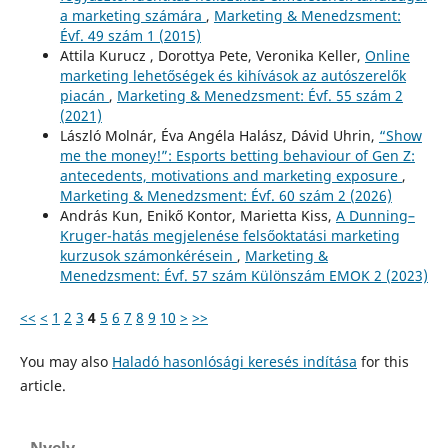
a marketing számára
,
Marketing & Menedzsment:
Évf. 49 szám 1 (2015)
Attila Kurucz , Dorottya Pete, Veronika Keller,
Online
marketing lehetőségek és kihívások az autószerelők
piacán
,
Marketing & Menedzsment: Évf. 55 szám 2
(2021)
László Molnár, Éva Angéla Halász, Dávid Uhrin,
“Show
me the money!”: Esports betting behaviour of Gen Z:
antecedents, motivations and marketing exposure
,
Marketing & Menedzsment: Évf. 60 szám 2 (2026)
András Kun, Enikő Kontor, Marietta Kiss,
A Dunning–
Kruger-hatás megjelenése felsőoktatási marketing
kurzusok számonkérésein
,
Marketing &
Menedzsment: Évf. 57 szám Különszám EMOK 2 (2023)
<<
<
1
2
3
4
5
6
7
8
9
10
>
>>
You may also
Haladó hasonlósági keresés indítása
for this
article.
Nyelv