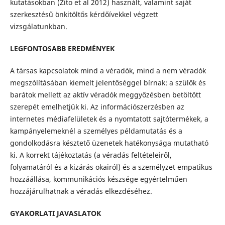
kutatásokban (Zito et al 2012) használt, valamint saját
szerkesztésű önkitöltős kérdőívekkel végzett
vizsgálatunkban.
LEGFONTOSABB EREDMÉNYEK
A társas kapcsolatok mind a véradók, mind a nem véradók
megszólításában kiemelt jelentőséggel bírnak: a szülők és
barátok mellett az aktív véradók meggyőzésben betöltött
szerepét emelhetjük ki. Az információszerzésben az
internetes médiafelületek és a nyomtatott sajtótermékek, a
kampányelemeknél a személyes példamutatás és a
gondolkodásra késztető üzenetek hatékonysága mutatható
ki. A korrekt tájékoztatás (a véradás feltételeiről,
folyamatáról és a kizárás okairól) és a személyzet empatikus
hozzáállása, kommunikációs készsége egyértelműen
hozzájárulhatnak a véradás elkezdéséhez.
GYAKORLATI JAVASLATOK