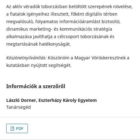
Az aktív véradók toborzásban betöltött szerepének növelése,
a fiatalok igényeihez illesztett, főként digitális térben
megvalósuló, folyamatos információáramlást biztosító,
dinamikus marketing- és kommunikációs stratégia
alkalmazása javíthatja a célcsoport toborzásának és
megtartásának hatékonyságát.
Köszönetnyilvánítás:
Köszönöm a Magyar Vöröskeresztnek a
kutatásban nyújtott segítségét.
Információk a szerzőről
László Dorner,
Eszterházy Károly Egyetem
Tanársegéd
PDF