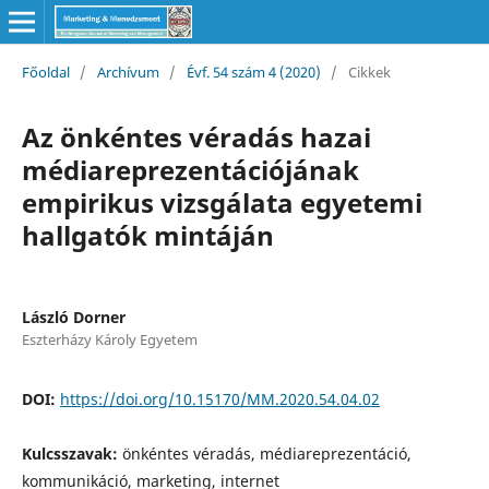
Főoldal
/
Archívum
/
Évf. 54 szám 4 (2020)
/
Cikkek
Az önkéntes véradás hazai
médiareprezentációjának
empirikus vizsgálata egyetemi
hallgatók mintáján
László Dorner
Eszterházy Károly Egyetem
DOI:
https://doi.org/10.15170/MM.2020.54.04.02
Kulcsszavak:
önkéntes véradás, médiareprezentáció,
kommunikáció, marketing, internet