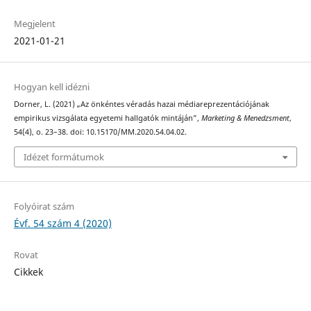
Megjelent
2021-01-21
Hogyan kell idézni
Dorner, L. (2021) „Az önkéntes véradás hazai médiareprezentációjának
empirikus vizsgálata egyetemi hallgatók mintáján”,
Marketing & Menedzsment
,
54(4), o. 23–38. doi: 10.15170/MM.2020.54.04.02.
Idézet formátumok
Folyóirat szám
Évf. 54 szám 4 (2020)
Rovat
Cikkek