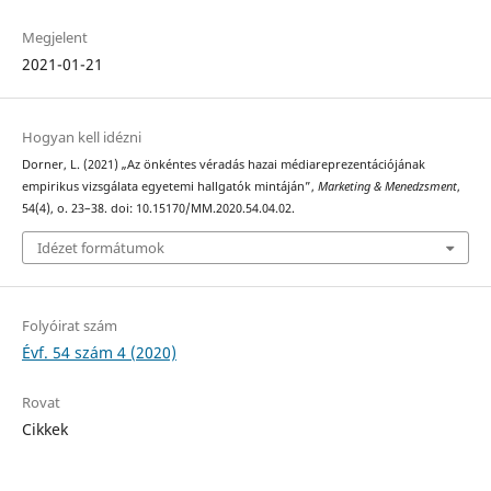
Megjelent
2021-01-21
Hogyan kell idézni
Dorner, L. (2021) „Az önkéntes véradás hazai médiareprezentációjának
empirikus vizsgálata egyetemi hallgatók mintáján”,
Marketing & Menedzsment
,
54(4), o. 23–38. doi: 10.15170/MM.2020.54.04.02.
Idézet formátumok
Folyóirat szám
Évf. 54 szám 4 (2020)
Rovat
Cikkek