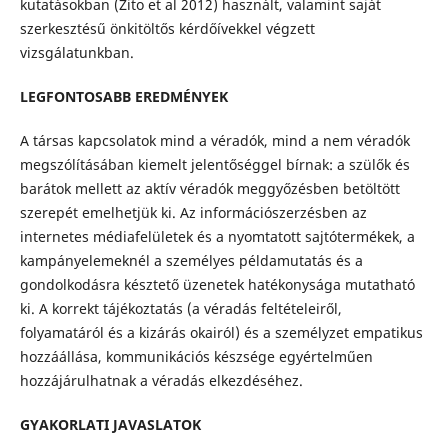
kutatásokban (Zito et al 2012) használt, valamint saját
szerkesztésű önkitöltős kérdőívekkel végzett
vizsgálatunkban.
LEGFONTOSABB EREDMÉNYEK
A társas kapcsolatok mind a véradók, mind a nem véradók
megszólításában kiemelt jelentőséggel bírnak: a szülők és
barátok mellett az aktív véradók meggyőzésben betöltött
szerepét emelhetjük ki. Az információszerzésben az
internetes médiafelületek és a nyomtatott sajtótermékek, a
kampányelemeknél a személyes példamutatás és a
gondolkodásra késztető üzenetek hatékonysága mutatható
ki. A korrekt tájékoztatás (a véradás feltételeiről,
folyamatáról és a kizárás okairól) és a személyzet empatikus
hozzáállása, kommunikációs készsége egyértelműen
hozzájárulhatnak a véradás elkezdéséhez.
GYAKORLATI JAVASLATOK