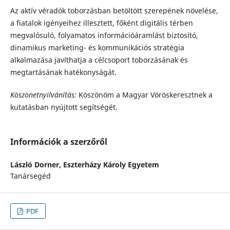
Az aktív véradók toborzásban betöltött szerepének növelése,
a fiatalok igényeihez illesztett, főként digitális térben
megvalósuló, folyamatos információáramlást biztosító,
dinamikus marketing- és kommunikációs stratégia
alkalmazása javíthatja a célcsoport toborzásának és
megtartásának hatékonyságát.
Köszönetnyilvánítás:
Köszönöm a Magyar Vöröskeresztnek a
kutatásban nyújtott segítségét.
Információk a szerzőről
László Dorner,
Eszterházy Károly Egyetem
Tanársegéd
PDF