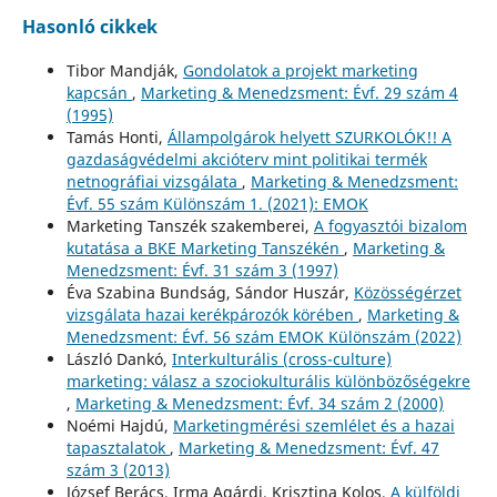
Hasonló cikkek
Tibor Mandják,
Gondolatok a projekt marketing
kapcsán
,
Marketing & Menedzsment: Évf. 29 szám 4
(1995)
Tamás Honti,
Állampolgárok helyett SZURKOLÓK!! A
gazdaságvédelmi akcióterv mint politikai termék
netnográfiai vizsgálata
,
Marketing & Menedzsment:
Évf. 55 szám Különszám 1. (2021): EMOK
Marketing Tanszék szakemberei,
A fogyasztói bizalom
kutatása a BKE Marketing Tanszékén
,
Marketing &
Menedzsment: Évf. 31 szám 3 (1997)
Éva Szabina Bundság, Sándor Huszár,
Közösségérzet
vizsgálata hazai kerékpározók körében
,
Marketing &
Menedzsment: Évf. 56 szám EMOK Különszám (2022)
László Dankó,
Interkulturális (cross-culture)
marketing: válasz a szociokulturális különbözőségekre
,
Marketing & Menedzsment: Évf. 34 szám 2 (2000)
Noémi Hajdú,
Marketingmérési szemlélet és a hazai
tapasztalatok
,
Marketing & Menedzsment: Évf. 47
szám 3 (2013)
József Berács, Irma Agárdi, Krisztina Kolos,
A külföldi