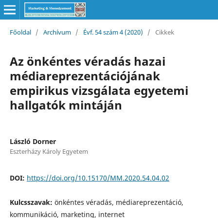
Főoldal
/
Archívum
/
Évf. 54 szám 4 (2020)
/
Cikkek
Az önkéntes véradás hazai
médiareprezentációjának
empirikus vizsgálata egyetemi
hallgatók mintáján
László Dorner
Eszterházy Károly Egyetem
DOI:
https://doi.org/10.15170/MM.2020.54.04.02
Kulcsszavak:
önkéntes véradás, médiareprezentáció,
kommunikáció, marketing, internet