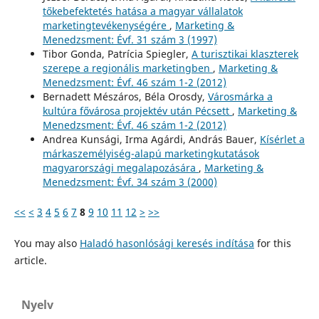
tőkebefektetés hatása a magyar vállalatok
marketingtevékenységére
,
Marketing &
Menedzsment: Évf. 31 szám 3 (1997)
Tibor Gonda, Patrícia Spiegler,
A turisztikai klaszterek
szerepe a regionális marketingben
,
Marketing &
Menedzsment: Évf. 46 szám 1-2 (2012)
Bernadett Mészáros, Béla Orosdy,
Városmárka a
kultúra fővárosa projektév után Pécsett
,
Marketing &
Menedzsment: Évf. 46 szám 1-2 (2012)
Andrea Kunsági, Irma Agárdi, András Bauer,
Kísérlet a
márkaszemélyiség-alapú marketingkutatások
magyarországi megalapozására
,
Marketing &
Menedzsment: Évf. 34 szám 3 (2000)
<<
<
3
4
5
6
7
8
9
10
11
12
>
>>
You may also
Haladó hasonlósági keresés indítása
for this
article.
Nyelv