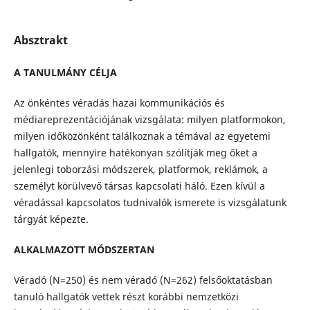
Absztrakt
A TANULMÁNY CÉLJA
Az önkéntes véradás hazai kommunikációs és
médiareprezentációjának vizsgálata: milyen platformokon,
milyen időközönként találkoznak a témával az egyetemi
hallgatók, mennyire hatékonyan szólítják meg őket a
jelenlegi toborzási módszerek, platformok, reklámok, a
személyt körülvevő társas kapcsolati háló. Ezen kívül a
véradással kapcsolatos tudnivalók ismerete is vizsgálatunk
tárgyát képezte.
ALKALMAZOTT MÓDSZERTAN
Véradó (N=250) és nem véradó (N=262) felsőoktatásban
tanuló hallgatók vettek részt korábbi nemzetközi