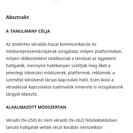
Absztrakt
A TANULMÁNY CÉLJA
Az önkéntes véradás hazai kommunikációs és
médiareprezentációjának vizsgálata: milyen platformokon,
milyen időközönként találkoznak a témával az egyetemi
hallgatók, mennyire hatékonyan szólítják meg őket a
jelenlegi toborzási módszerek, platformok, reklámok, a
személyt körülvevő társas kapcsolati háló. Ezen kívül a
véradással kapcsolatos tudnivalók ismerete is vizsgálatunk
tárgyát képezte.
ALKALMAZOTT MÓDSZERTAN
Véradó (N=250) és nem véradó (N=262) felsőoktatásban
tanuló hallgatók vettek részt korábbi nemzetközi