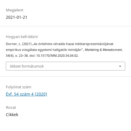
Megjelent
2021-01-21
Hogyan kell idézni
Dorner, L. (2021) „Az önkéntes véradás hazai médiareprezentációjának
empirikus vizsgálata egyetemi hallgatók mintáján”,
Marketing & Menedzsment
,
54(4), o. 23–38. doi: 10.15170/MM.2020.54.04.02.
Idézet formátumok
Folyóirat szám
Évf. 54 szám 4 (2020)
Rovat
Cikkek