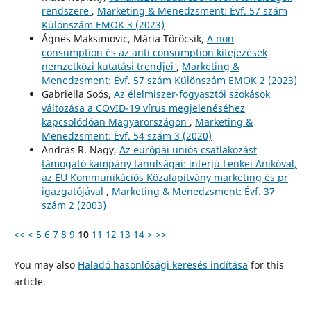
rendszere
,
Marketing & Menedzsment: Évf. 57 szám
Különszám EMOK 3 (2023)
Ágnes Maksimovic, Mária Törőcsik,
A non
consumption és az anti consumption kifejezések
nemzetközi kutatási trendjei
,
Marketing &
Menedzsment: Évf. 57 szám Különszám EMOK 2 (2023)
Gabriella Soós,
Az élelmiszer-fogyasztói szokások
változása a COVID-19 vírus megjelenéséhez
kapcsolódóan Magyarországon
,
Marketing &
Menedzsment: Évf. 54 szám 3 (2020)
András R. Nagy,
Az európai uniós csatlakozást
támogató kampány tanulságai: interjú Lenkei Anikóval,
az EU Kommunikációs Közalapítvány marketing és pr
igazgatójával
,
Marketing & Menedzsment: Évf. 37
szám 2 (2003)
<<
<
5
6
7
8
9
10
11
12
13
14
>
>>
You may also
Haladó hasonlósági keresés indítása
for this
article.