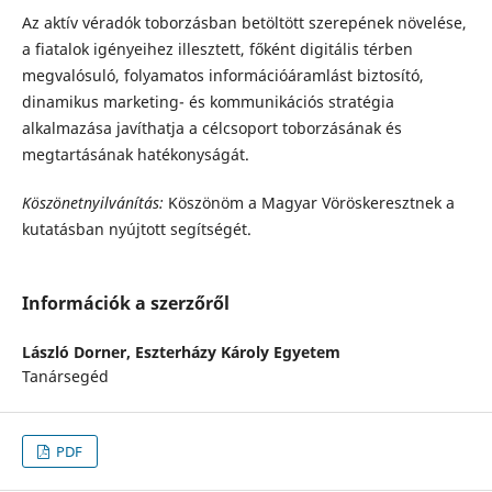
Az aktív véradók toborzásban betöltött szerepének növelése,
a fiatalok igényeihez illesztett, főként digitális térben
megvalósuló, folyamatos információáramlást biztosító,
dinamikus marketing- és kommunikációs stratégia
alkalmazása javíthatja a célcsoport toborzásának és
megtartásának hatékonyságát.
Köszönetnyilvánítás:
Köszönöm a Magyar Vöröskeresztnek a
kutatásban nyújtott segítségét.
Információk a szerzőről
László Dorner,
Eszterházy Károly Egyetem
Tanársegéd
PDF