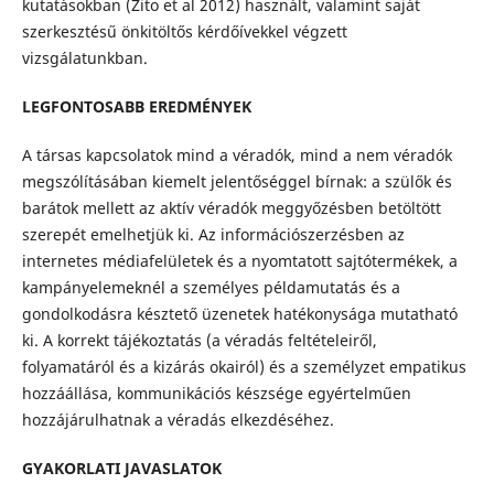
kutatásokban (Zito et al 2012) használt, valamint saját
szerkesztésű önkitöltős kérdőívekkel végzett
vizsgálatunkban.
LEGFONTOSABB EREDMÉNYEK
A társas kapcsolatok mind a véradók, mind a nem véradók
megszólításában kiemelt jelentőséggel bírnak: a szülők és
barátok mellett az aktív véradók meggyőzésben betöltött
szerepét emelhetjük ki. Az információszerzésben az
internetes médiafelületek és a nyomtatott sajtótermékek, a
kampányelemeknél a személyes példamutatás és a
gondolkodásra késztető üzenetek hatékonysága mutatható
ki. A korrekt tájékoztatás (a véradás feltételeiről,
folyamatáról és a kizárás okairól) és a személyzet empatikus
hozzáállása, kommunikációs készsége egyértelműen
hozzájárulhatnak a véradás elkezdéséhez.
GYAKORLATI JAVASLATOK