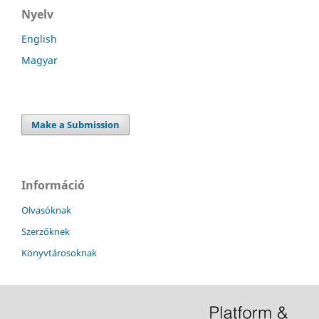
Nyelv
English
Magyar
Make a Submission
Információ
Olvasóknak
Szerzőknek
Könyvtárosoknak