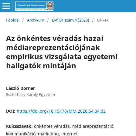
Főoldal
/
Archívum
/
Évf. 54 szám 4 (2020)
/
Cikkek
Az önkéntes véradás hazai
médiareprezentációjának
empirikus vizsgálata egyetemi
hallgatók mintáján
László Dorner
Eszterházy Károly Egyetem
DOI:
https://doi.org/10.15170/MM.2020.54.04.02
Kulcsszavak:
önkéntes véradás, médiareprezentáció,
kommunikáció, marketing, internet