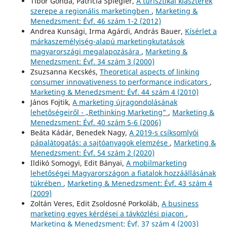
Tibor Gonda, Patrícia Spiegler,
A turisztikai klaszterek
szerepe a regionális marketingben
,
Marketing &
Menedzsment: Évf. 46 szám 1-2 (2012)
Andrea Kunsági, Irma Agárdi, András Bauer,
Kísérlet a
márkaszemélyiség-alapú marketingkutatások
magyarországi megalapozására
,
Marketing &
Menedzsment: Évf. 34 szám 3 (2000)
Zsuzsanna Kecskés,
Theoretical aspects of linking
consumer innovativeness to performance indicators
,
Marketing & Menedzsment: Évf. 44 szám 4 (2010)
János Fojtik,
A marketing újragondolásának
lehetőségeiről - „Rethinking Marketing”
,
Marketing &
Menedzsment: Évf. 40 szám 5-6 (2006)
Beáta Kádár, Benedek Nagy,
A 2019-s csíksomlyói
pápalátogatás: a sajtóanyagok elemzése
,
Marketing &
Menedzsment: Évf. 54 szám 2 (2020)
Ildikó Somogyi, Edit Bányai,
A mobilmarketing
lehetőségei Magyarországon a fiatalok hozzáállásának
tükrében
,
Marketing & Menedzsment: Évf. 43 szám 4
(2009)
Zoltán Veres, Edit Zsoldosné Porkoláb,
A business
marketing egyes kérdései a távközlési piacon
,
Marketing & Menedzsment: Évf. 37 szám 4 (2003)