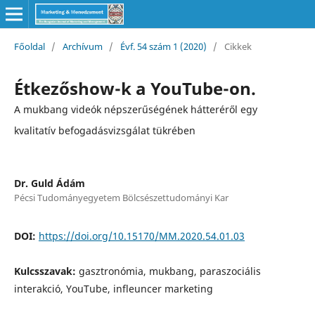
Főoldal
/
Archívum
/
Évf. 54 szám 1 (2020)
/
Cikkek
Étkezőshow-k a YouTube-on.
A mukbang videók népszerűségének hátteréről egy
kvalitatív befogadásvizsgálat tükrében
Dr. Guld Ádám
Pécsi Tudományegyetem Bölcsészettudományi Kar
DOI:
https://doi.org/10.15170/MM.2020.54.01.03
Kulcsszavak:
gasztronómia, mukbang, paraszociális
interakció, YouTube, infleuncer marketing