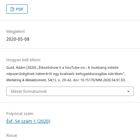
PDF
Megjelent
2020-05-08
Hogyan kell idézni
Guld, Ádám (2020) „Étkezőshow-k a YouTube-on.: A mukbang videók
népszerűségének hátteréről egy kvalitatív befogadásvizsgálat tükrében”,
Marketing & Menedzsment
, 54(1), o. 29–42. doi: 10.15170/MM.2020.54.01.03.
Idézet formátumok
Folyóirat szám
Évf. 54 szám 1 (2020)
Rovat