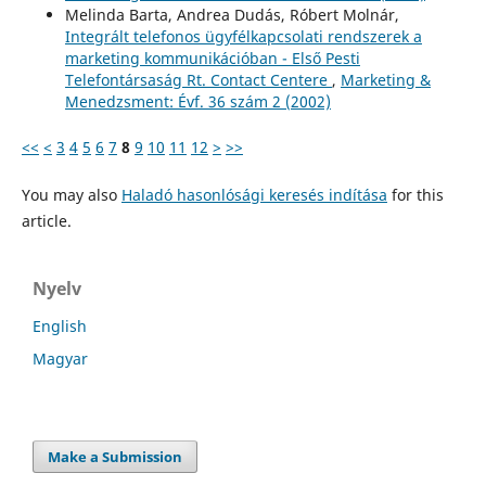
Melinda Barta, Andrea Dudás, Róbert Molnár,
Integrált telefonos ügyfélkapcsolati rendszerek a
marketing kommunikációban - Első Pesti
Telefontársaság Rt. Contact Centere
,
Marketing &
Menedzsment: Évf. 36 szám 2 (2002)
<<
<
3
4
5
6
7
8
9
10
11
12
>
>>
You may also
Haladó hasonlósági keresés indítása
for this
article.
Nyelv
English
Magyar
Make a Submission