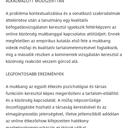
ALKALMAZOTT MÓDSZERTTAN
A probléma kontextualizálása és a vonatkozó szakirodalmak
áttekintése után a tanulmány egy kvalitatív
befogadásvizsgálaton keresztül igyekszik feltérképzeni az
online közönség mukbanggal kapcsolatos attitűdjeit. Ennek
megfelelően az empirikus kutatás első fele a mukbang
videók műfaji és kvalitatív tartalomelemzésével foglalkozik,
míg a második részben a kommentek vizsgálatán keresztül a
közönség reakcióit veszem górcső alá.
LEGFONTOSABB EREDMÉNYEK
A mukbang az együtt étkezés pszichológiai és társas
funkcióin keresztül képes megerősíteni a tartalom-előállító
és a közönség kapcsolatát. A műfaj népszerűsége
összefüggésbe hozható a társaság keresésével és az
elmagányosodás jelenségével, illetve jellemzőiből adódóan
az online étkezőshow kifejezetten hatékony
marketingkommunikációs eszközzé válhat.