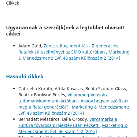
Cikkek
Ugyanannak a szerző(k)nek a legtöbbet olvasott
cikkei
Ádám Guld,
Zene, stílus, identitás - Z-generációs
fiatalok stílusélményei az EMO kultúrában
,
Marketing
& Menedzsment: Évf. 48 szám Különszám2 (2014)
Hasonló cikkek
Gabriella Kuráth, Attila Kosaras, Beáta Szuhán-Glass,
Beatrix Bánkyné Perjés,
Villámmegoldások a
tudománykommunikációban - Avagy hogyan szólítsuk
meg a fiatal generációt?
,
Marketing & Menedzsment:
Évf. 48 szám Különszám2 (2014)
Bernadett Mészáros, Béla Orosdy,
Városmárka a
kultúra fővárosa projektév után Pécsett
,
Marketing &
Menedzsment: Évf. 46 szám 1-2 (2012)