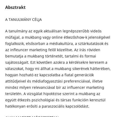
Absztrakt
A TANULMÁNY CÉLJA
A tanulmány az egyik aktuálisan legnépszerűbb videós
műfajjal, a mukbang vagy online étkezőshow-k jelenségével
foglalkozik, elsősorban a médiakultúra, a sztárkutatások és
az infleuncer marketing felől közelítve. Az írás röviden
bemutatja a mukbang történetét, tartalmi és formai
sajátosságait. Ezt követően azokra a kérdésekre keresem a
válaszokat, hogy mi állhat a mukbang sikerének hátterében,
hogyan hozható ez kapcsolatba a fiatal generációk
attitűdjeivel és médiafogyasztási preferenciáival, illetve
mindez milyen relevanciával bír az influencer marketing
területén. A vizsgálat hipotézise szerint a mukbang az
együtt étkezés pszichológiai és társas funkcióin keresztül
hatékonyan erősíti a paraszociális kapcsolódást.