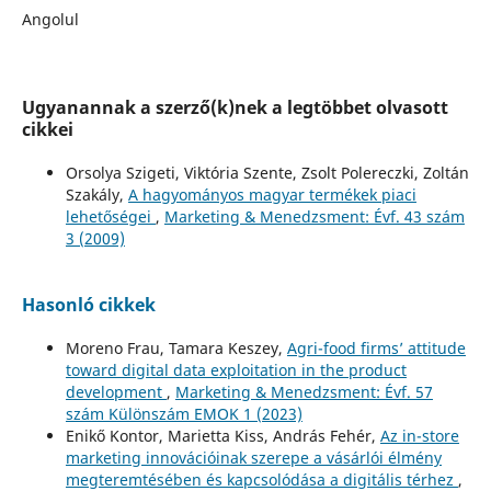
Angolul
Ugyanannak a szerző(k)nek a legtöbbet olvasott
cikkei
Orsolya Szigeti, Viktória Szente, Zsolt Polereczki, Zoltán
Szakály,
A hagyományos magyar termékek piaci
lehetőségei
,
Marketing & Menedzsment: Évf. 43 szám
3 (2009)
Hasonló cikkek
Moreno Frau, Tamara Keszey,
Agri-food firms’ attitude
toward digital data exploitation in the product
development
,
Marketing & Menedzsment: Évf. 57
szám Különszám EMOK 1 (2023)
Enikő Kontor, Marietta Kiss, András Fehér,
Az in-store
marketing innovációinak szerepe a vásárlói élmény
megteremtésében és kapcsolódása a digitális térhez
,