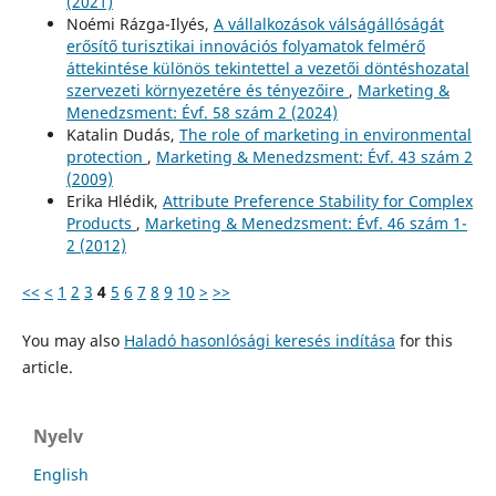
(2021)
Noémi Rázga-Ilyés,
A vállalkozások válságállóságát
erősítő turisztikai innovációs folyamatok felmérő
áttekintése különös tekintettel a vezetői döntéshozatal
szervezeti környezetére és tényezőire
,
Marketing &
Menedzsment: Évf. 58 szám 2 (2024)
Katalin Dudás,
The role of marketing in environmental
protection
,
Marketing & Menedzsment: Évf. 43 szám 2
(2009)
Erika Hlédik,
Attribute Preference Stability for Complex
Products
,
Marketing & Menedzsment: Évf. 46 szám 1-
2 (2012)
<<
<
1
2
3
4
5
6
7
8
9
10
>
>>
You may also
Haladó hasonlósági keresés indítása
for this
article.
Nyelv
English