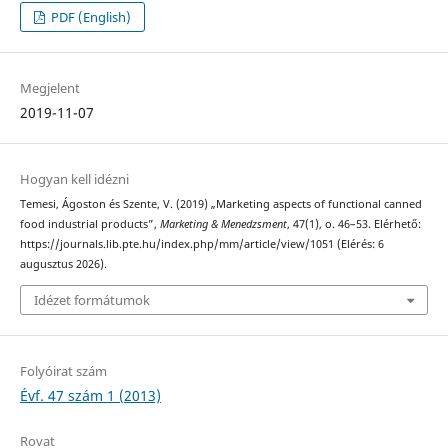
PDF (English)
Megjelent
2019-11-07
Hogyan kell idézni
Temesi, Ágoston és Szente, V. (2019) „Marketing aspects of functional canned
food industrial products”,
Marketing & Menedzsment
, 47(1), o. 46–53. Elérhető:
https://journals.lib.pte.hu/index.php/mm/article/view/1051 (Elérés: 6
augusztus 2026).
Idézet formátumok
Folyóirat szám
Évf. 47 szám 1 (2013)
Rovat