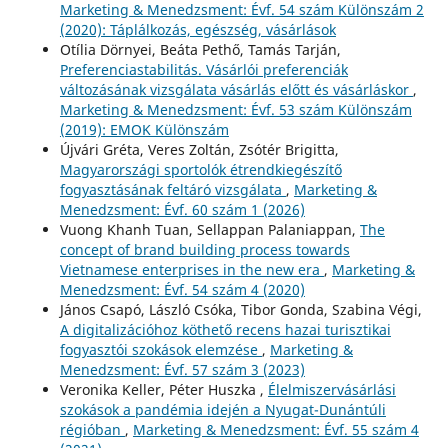
Marketing & Menedzsment: Évf. 54 szám Különszám 2
(2020): Táplálkozás, egészség, vásárlások
Otília Dörnyei, Beáta Pethő, Tamás Tarján,
Preferenciastabilitás. Vásárlói preferenciák
változásának vizsgálata vásárlás előtt és vásárláskor
,
Marketing & Menedzsment: Évf. 53 szám Különszám
(2019): EMOK Különszám
Újvári Gréta, Veres Zoltán, Zsótér Brigitta,
Magyarországi sportolók étrendkiegészítő
fogyasztásának feltáró vizsgálata
,
Marketing &
Menedzsment: Évf. 60 szám 1 (2026)
Vuong Khanh Tuan, Sellappan Palaniappan,
The
concept of brand building process towards
Vietnamese enterprises in the new era
,
Marketing &
Menedzsment: Évf. 54 szám 4 (2020)
János Csapó, László Csóka, Tibor Gonda, Szabina Végi,
A digitalizációhoz köthető recens hazai turisztikai
fogyasztói szokások elemzése
,
Marketing &
Menedzsment: Évf. 57 szám 3 (2023)
Veronika Keller, Péter Huszka ,
Élelmiszervásárlási
szokások a pandémia idején a Nyugat-Dunántúli
régióban
,
Marketing & Menedzsment: Évf. 55 szám 4