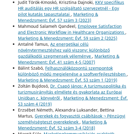
Judit Török-Kmoskó, Krisztina Dajnoki,
KKV specifikus
HR auditálás egy HR szolgáltató szervezetnél - Egy
pilot kutatás tapasztalatai
,
Marketing &
Menedzsment: Évf. 57 szám 3 (2023)
Mahmoud Salameh Qandeel,
Employee Satisfaction
and Electronic Workflow in Healthcare Organizations
,
Marketing & Menedzsment: Évf. 59 szám 2 (2025)
Antalné Tamus,
Az energetikai célú
növénytermesztéshez való viszony: különböző
gazdálkodói szegmensek véleménye
,
Marketing &
Menedzsment: Évf. 41 szám 4-5 (2007)
Bálint Szabó,
Felhasználóközpontú szempontok
különböző módú megjelenése a szoftverfejlesztésben
,
Marketing & Menedzsment: Évf. 53 szám 1 (2019)
Zoltán Bujdosó,
Dr. Csapó János: A turizmuspolitika és
turizmusirányítás elmélete és gyakorlata az Európai
Unióban c. könyvéről
,
Marketing & Menedzsment: Évf.
53 szám 4 (2019)
Erzsébet Németh, Alexandra Luksander, Bettina
Martus,
Gyerekek és fogyasztói csábítások ¬ Pénzügyi
személyiségteszt gyerekeknek
,
Marketing &
Menedzsment: Évf. 52 szám 3-4 (2018)
Margit Süle,
Marketingkommunikációs eszközök