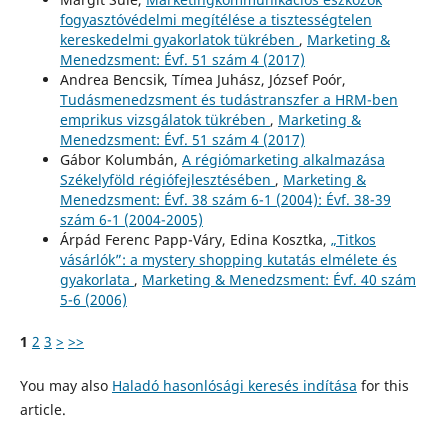
fogyasztóvédelmi megítélése a tisztességtelen
kereskedelmi gyakorlatok tükrében
,
Marketing &
Menedzsment: Évf. 51 szám 4 (2017)
Andrea Bencsik, Tímea Juhász, József Poór,
Tudásmenedzsment és tudástranszfer a HRM-ben
emprikus vizsgálatok tükrében
,
Marketing &
Menedzsment: Évf. 51 szám 4 (2017)
Gábor Kolumbán,
A régiómarketing alkalmazása
Székelyföld régiófejlesztésében
,
Marketing &
Menedzsment: Évf. 38 szám 6-1 (2004): Évf. 38-39
szám 6-1 (2004-2005)
Árpád Ferenc Papp-Váry, Edina Kosztka,
„Titkos
vásárlók”: a mystery shopping kutatás elmélete és
gyakorlata
,
Marketing & Menedzsment: Évf. 40 szám
5-6 (2006)
1
2
3
>
>>
You may also
Haladó hasonlósági keresés indítása
for this
article.