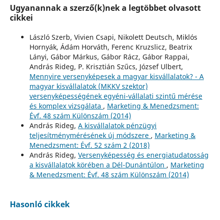
Ugyanannak a szerző(k)nek a legtöbbet olvasott
cikkei
László Szerb, Vivien Csapi, Nikolett Deutsch, Miklós
Hornyák, Ádám Horváth, Ferenc Kruzslicz, Beatrix
Lányi, Gábor Márkus, Gábor Rácz, Gábor Rappai,
András Rideg, P. Krisztián Szűcs, József Ulbert,
Mennyire versenyképesek a magyar kisvállalatok? - A
magyar kisvállalatok (MKKV szektor)
versenyképességének egyéni-vállalati szintű mérése
és komplex vizsgálata
,
Marketing & Menedzsment:
Évf. 48 szám Különszám (2014)
András Rideg,
A kisvállalatok pénzügyi
teljesítménymérésének új módszere
,
Marketing &
Menedzsment: Évf. 52 szám 2 (2018)
András Rideg,
Versenyképesség és energiatudatosság
a kisvállalatok körében a Dél-Dunántúlon
,
Marketing
& Menedzsment: Évf. 48 szám Különszám (2014)
Hasonló cikkek