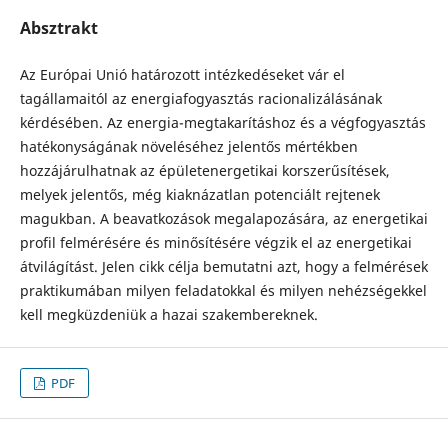
Absztrakt
Az Európai Unió határozott intézkedéseket vár el
tagállamaitól az energiafogyasztás racionalizálásá­nak
kérdésében. Az energia-megtakarításhoz és a végfogyasztás
hatékonysá­gának növeléséhez jelentős mértékben
hozzájárulhatnak az épületenergetikai korszerűsítések,
melyek jelentős, még kiaknázatlan potenciált rejtenek
magukban. A beavatkozások megalapozására, az energetikai
profil felmérésére és minő­sítésére végzik el az energetikai
átvilágítást. Jelen cikk célja bemutatni azt, hogy a felmérések
praktikumában milyen feladatokkal és milyen nehézségekkel
kell megküzdeniük a hazai szakembereknek.
PDF