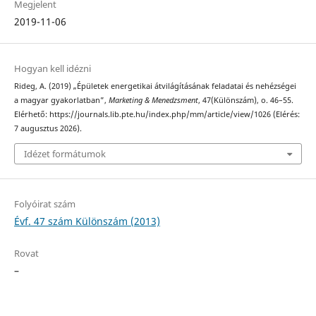
Megjelent
2019-11-06
Hogyan kell idézni
Rideg, A. (2019) „Épületek energetikai átvilágításának feladatai és nehézségei
a magyar gyakorlatban”,
Marketing & Menedzsment
, 47(Különszám), o. 46–55.
Elérhető: https://journals.lib.pte.hu/index.php/mm/article/view/1026 (Elérés:
7 augusztus 2026).
Idézet formátumok
Folyóirat szám
Évf. 47 szám Különszám (2013)
Rovat
–