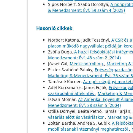
Sipos Norbert, Szabó Dorottya,
A nonprofi
& Menedzsment: Évf. 59 szám 4 (2025)
Hasonló cikkek
Norbert Katona, Judit Tessényi,
A CSR és a
piacon működő nagyvállalat példáján kere
Zsófia Duga,
A hazai felsőoktatási intézm
Menedzsment: Évf. 48 szám 2 (2014)
József Gál,
Medi-controlling
,
Marketing & 
Eszter Szabóné Pataky,
Egészséggazdaság é
Marketing & Menedzsment: Évf. 36 szám 5
Tamásné Karner,
Az egészségügyi market
Adél Korcsmáros, János Fojtik,
Erőviszonyo
szakirodalmi áttekintés
,
Marketing & Mene
István Molnár,
Az Amerikai Egyesült Állam
Menedzsment: Évf. 38 szám 5 (2004)
Otília Dörnyei, Beáta Pethő, Tamás Tarján,
vásárlás előtt és vásárláskor
,
Marketing &
Zoltán Bartha, Andrea S. Gubik,
A felsőokt
mobilitásának intézményi meghatározói
,