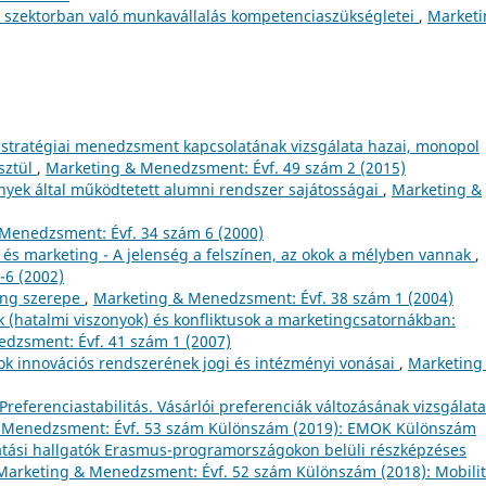
t szektorban való munkavállalás kompetenciaszükségletei
,
Marketi
 stratégiai menedzsment kapcsolatának vizsgálata hazai, monopol
sztül
,
Marketing & Menedzsment: Évf. 49 szám 2 (2015)
ények által működtetett alumni rendszer sajátosságai
,
Marketing &
Menedzsment: Évf. 34 szám 6 (2000)
s marketing - A jelenség a felszínen, az okok a mélyben vannak
,
-6 (2002)
ing szerepe
,
Marketing & Menedzsment: Évf. 38 szám 1 (2004)
k (hatalmi viszonyok) és konfliktusok a marketingcsatornákban:
dzsment: Évf. 41 szám 1 (2007)
ok innovációs rendszerének jogi és intézményi vonásai
,
Marketing
Preferenciastabilitás. Vásárlói preferenciák változásának vizsgálata
 Menedzsment: Évf. 53 szám Különszám (2019): EMOK Különszám
atási hallgatók Erasmus-programországokon belüli részképzéses
Marketing & Menedzsment: Évf. 52 szám Különszám (2018): Mobili