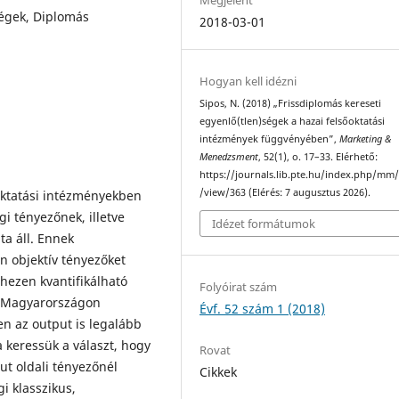
ségek, Diplomás
2018-03-01
Hogyan kell idézni
Sipos, N. (2018) „Frissdiplomás kereseti
egyenlő(tlen)ségek a hazai felsőoktatási
intézmények függvényében”,
Marketing &
Menedzsment
, 52(1), o. 17–33. Elérhető:
https://journals.lib.pte.hu/index.php/mm/
/view/363 (Elérés: 7 augusztus 2026).
ktatási intézményekben
i tényezőnek, illetve
Idézet formátumok
ta áll. Ennek
 objektív tényezőket
hezen kvantifikálható
Folyóirat szám
t. Magyarországon
Évf. 52 szám 1 (2018)
en az output is legalább
 keressük a választ, hogy
Rovat
ut oldali tényezőnél
Cikkek
i klasszikus,