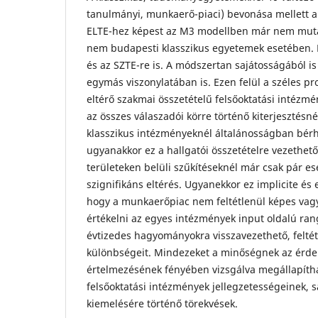
tanulmányi, munkaerő-piaci) bevonása mellett ar
ELTE-hez képest az M3 modellben már nem muta
nem budapesti klasszikus egyetemek esetében. E
és az SZTE-re is. A módszertan sajátosságából is
egymás viszonylatában is. Ezen felül a széles pro
eltérő szakmai összetételű felsőoktatási intézmén
az összes válaszadói körre történő kiterjesztésné
klasszikus intézményeknél általánosságban bérh
ugyanakkor ez a hallgatói összetételre vezethető
területeken belüli szűkítéseknél már csak pár e
szignifikáns eltérés. Ugyanekkor ez implicite és exp
hogy a munkaerőpiac nem feltétlenül képes vagy
értékelni az egyes intézmények input oldalú ran
évtizedes hagyományokra visszavezethető, felté
különbségeit. Mindezeket a minőségnek az érdek
értelmezésének fényében vizsgálva megállapítha
felsőoktatási intézmények jellegzetességeinek, 
kiemelésére történő törekvések.