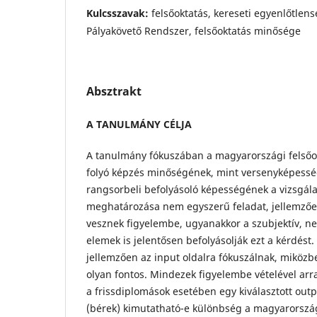
Kulcsszavak:
felsőoktatás, kereseti egyenlőtlen
Pályakövető Rendszer, felsőoktatás minősége
Absztrakt
A TANULMÁNY CÉLJA
A tanulmány fókuszában a magyarországi felsőo
folyó képzés minőségének, mint versenyképesség
rangsorbeli befolyásoló képességének a vizsgála
meghatározása nem egyszerű feladat, jellemzően
vesznek figyelembe, ugyanakkor a szubjektív, ne
elemek is jelentősen befolyásolják ezt a kérdés
jellemzően az input oldalra fókuszálnak, miközb
olyan fontos. Mindezek figyelembe vételével arra
a frissdiplomások esetében egy kiválasztott outp
(bérek) kimutatható-e különbség a magyarország