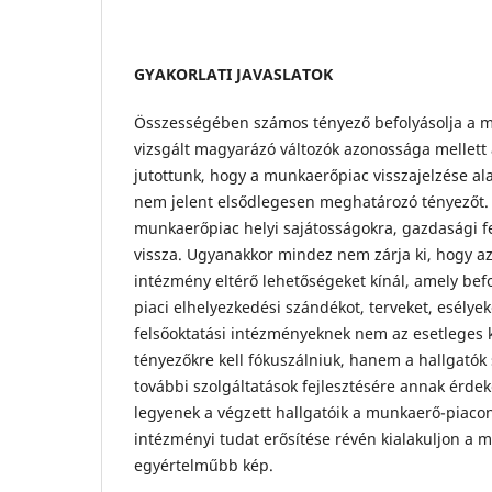
GYAKORLATI JAVASLATOK
Összességében számos tényező befolyásolja a m
vizsgált magyarázó változók azonossága mellett 
jutottunk, hogy a munkaerőpiac visszajelzése al
nem jelent elsődlegesen meghatározó tényezőt. 
munkaerőpiac helyi sajátosságokra, gazdasági f
vissza. Ugyanakkor mindez nem zárja ki, hogy az 
intézmény eltérő lehetőségeket kínál, amely bef
piaci elhelyezkedési szándékot, terveket, esélye
felsőoktatási intézményeknek nem az esetleges k
tényezőkre kell fókuszálniuk, hanem a hallgatók 
további szolgáltatások fejlesztésére annak érde
legyenek a végzett hallgatóik a munkaerő-piacon,
intézményi tudat erősítése révén kialakuljon a 
egyértelműbb kép.