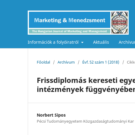
Információk a folyóiratról
Aktuális
Archív
Főoldal
/
Archívum
/
Évf. 52 szám 1 (2018)
/
Cikk
Frissdiplomás kereseti egye
intézmények függvényébe
Norbert Sipos
Pécsi Tudományegyetem Közgazdaságtudományi Kar