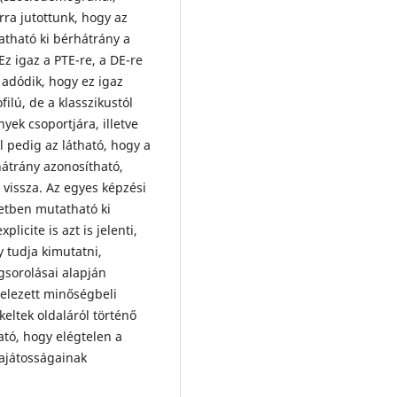
ra jutottunk, hogy az
tható ki bérhátrány a
z igaz a PTE-re, a DE-re
 adódik, hogy ez igaz
filú, de a klasszikustól
yek csoportjára, illetve
l pedig az látható, hogy a
átrány azonosítható,
 vissza. Az egyes képzési
setben mutatható ki
licite is azt is jelenti,
 tudja kimutatni,
gsorolásai alapján
telezett minőségbeli
eltek oldaláról történő
tó, hogy elégtelen a
sajátosságainak