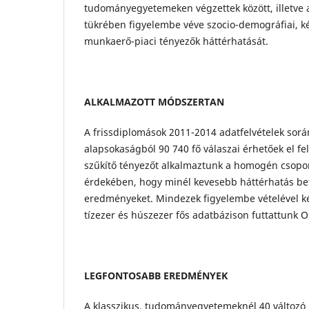
tudományegyetemeken végzettek között, illetve 
tükrében figyelembe véve szocio-demográfiai, k
munkaerő-piaci tényezők háttérhatását.
ALKALMAZOTT MÓDSZERTAN
A frissdiplomások 2011-2014 adatfelvételek sorá
alapsokaságból 90 740 fő válaszai érhetőek el f
szűkítő tényezőt alkalmaztunk a homogén csopor
érdekében, hogy minél kevesebb háttérhatás bef
eredményeket. Mindezek figyelembe vételével k
tízezer és húszezer fős adatbázison futtattunk OL
LEGFONTOSABB EREDMÉNYEK
A klasszikus, tudományegyetemeknél 40 változó 