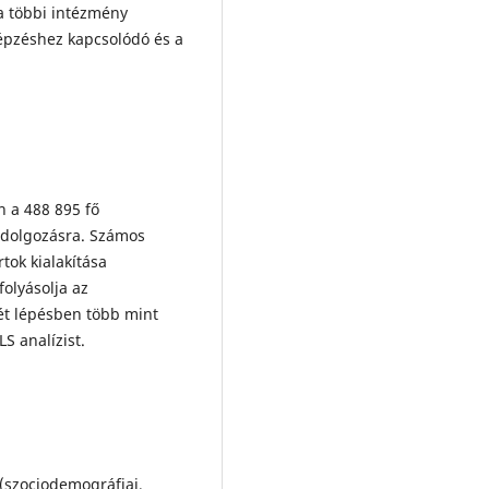
a többi intézmény
épzéshez kapcsolódó és a
n a 488 895 fő
eldolgozásra. Számos
tok kialakítása
olyásolja az
ét lépésben több mint
S analízist.
(szociodemográfiai,