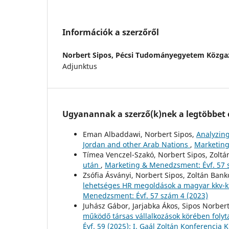
Információk a szerzőről
Norbert Sipos,
Pécsi Tudományegyetem Közga
Adjunktus
Ugyanannak a szerző(k)nek a legtöbbet o
Eman Albaddawi, Norbert Sipos,
Analyzing
Jordan and other Arab Nations
,
Marketing
Tímea Venczel-Szakó, Norbert Sipos, Zolt
után
,
Marketing & Menedzsment: Évf. 57 
Zsófia Ásványi, Norbert Sipos, Zoltán Bank
lehetséges HR megoldások a magyar kkv-k 
Menedzsment: Évf. 57 szám 4 (2023)
Juhász Gábor, Jarjabka Ákos, Sipos Norber
működő társas vállalkozások körében folyt
Évf. 59 (2025): I. Gaál Zoltán Konferencia