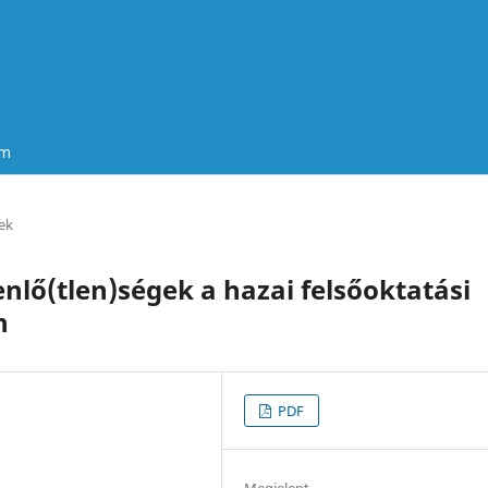
um
ek
nlő(tlen)ségek a hazai felsőoktatási
n
PDF
Megjelent