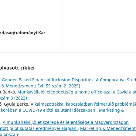
zdaságtudományi Kar
lvasott cikkei
 Gender-Based Financial Inclusion Disparities: A Comparative Stud
 & Menedzsment: Évf. 59 szám 2 (2025)
án Bankó,
Munkavállalói elégedettség a home office-szal a Covid alat
szám 3 (2023)
ó, Gyula Berke,
Alkalmazottakkal kapcsolatban felmerülő problémá
körében a COVID-19 előtti és utáni időszakban
,
Marketing &
t,
A munkahelyi jóllét szerepe és jelentősége a Magyarországon
atott pilot kutatás eredményei alapján
,
Marketing & Menedzsment
 Különszám