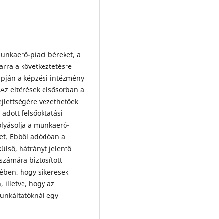
unkaerő-piaci béreket, a
arra a következtetésre
apján a képzési intézmény
Az eltérések elsősorban a
ejlettségére vezethetőek
adott felsőoktatási
olyásolja a munkaerő-
ket. Ebből adódóan a
ülső, hátrányt jelentő
számára biztosított
kében, hogy sikeresek
 illetve, hogy az
munkáltatóknál egy