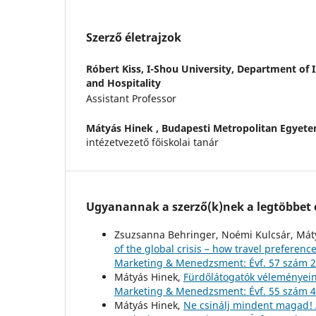
Szerző életrajzok
Róbert Kiss,
I-Shou University, Department of 
and Hospitality
Assistant Professor
Mátyás Hinek ,
Budapesti Metropolitan Egyet
intézetvezető főiskolai tanár
Ugyanannak a szerző(k)nek a legtöbbet o
Zsuzsanna Behringer, Noémi Kulcsár, Mátyá
of the global crisis – how travel prefere
Marketing & Menedzsment: Évf. 57 szám 2
Mátyás Hinek,
Fürdőlátogatók véleményei
Marketing & Menedzsment: Évf. 55 szám 4
Mátyás Hinek,
Ne csinálj mindent magad! 