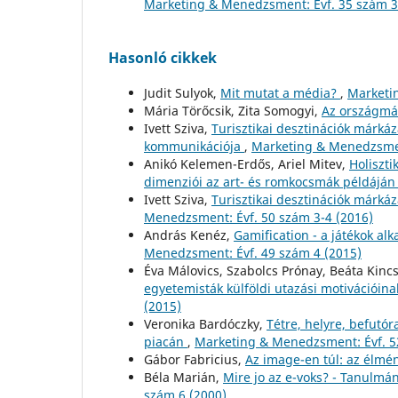
Marketing & Menedzsment: Évf. 35 szám 3
Hasonló cikkek
Judit Sulyok,
Mit mutat a média?
,
Marketi
Mária Törőcsik, Zita Somogyi,
Az országmá
Ivett Sziva,
Turisztikai desztinációk márká
kommunikációja
,
Marketing & Menedzsmen
Anikó Kelemen-Erdős, Ariel Mitev,
Holiszt
dimenziói az art- és romkocsmák példájá
Ivett Sziva,
Turisztikai desztinációk márká
Menedzsment: Évf. 50 szám 3-4 (2016)
András Kenéz,
Gamification - a játékok a
Menedzsment: Évf. 49 szám 4 (2015)
Éva Málovics, Szabolcs Prónay, Beáta Kinc
egyetemisták külföldi utazási motivációina
(2015)
Veronika Bardóczky,
Tétre, helyre, befutó
piacán
,
Marketing & Menedzsment: Évf. 5
Gábor Fabricius,
Az image-en túl: az élmé
Béla Marián,
Mire jo az e-voks? - Tanulmá
szám 6 (2000)