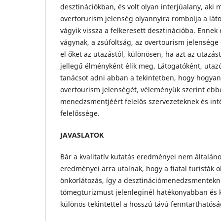
desztinációkban, és volt olyan interjúalany, aki 
overtorurism jelenség olyannyira rombolja a lá
vágyik vissza a felkeresett desztinációba. Ennek e
vágynak, a zsúfoltság, az overtourism jelenség
el őket az utazástól, különösen, ha azt az utazás
jellegű élményként élik meg. Látogatóként, uta
tanácsot adni abban a tekintetben, hogy hogyan
overtourism jelenségét, véleményük szerint ebb
menedzsmentjéért felelős szervezeteknek és in
felelőssége.
JAVASLATOK
Bár a kvalitatív kutatás eredményei nem általáno
eredményei arra utalnak, hogy a fiatal turisták 
önkorlátozás, így a desztinációmenedzsmentekn
tömegturizmust jelenleginél hatékonyabban és 
különös tekintettel a hosszú távú fenntarthatósá