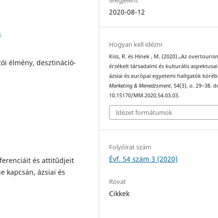
2020-08-12
3
Hogyan kell idézni
Kiss, R. és Hinek , M. (2020) „Az overtouris
ói élmény, desztináció-
érzékelt társadalmi és kulturális aspektusai
ázsiai és európai egyetemi hallgatók köréb
Marketing & Menedzsment
, 54(3), o. 29–38. d
10.15170/MM.2020.54.03.03.
Idézet formátumok
Folyóirat szám
Évf. 54 szám 3 (2020)
renciáit és attitűdjeit
ge kapcsán, ázsiai és
Rovat
Cikkek