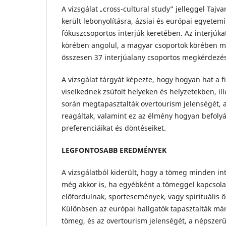
A vizsgálat „cross-cultural study” jelleggel Ta
került lebonyolításra, ázsiai és európai egyetemi
fókuszcsoportos interjúk keretében. Az interjúkat
körében angolul, a magyar csoportok körében ma
összesen 37 interjúalany csoportos megkérdezés
A vizsgálat tárgyát képezte, hogy hogyan hat a 
viselkednek zsúfolt helyeken és helyzetekben, ill
során megtapasztalták overtourism jelenségét, 
reagáltak, valamint ez az élmény hogyan befolyá
preferenciáikat és döntéseiket.
LEGFONTOSABB EREDMÉNYEK
A vizsgálatból kiderült, hogy a tömeg minden int
még akkor is, ha egyébként a tömeggel kapcsola
előfordulnak, sportesemények, vagy spirituális 
Különösen az európai hallgatók tapasztalták már
tömeg, és az overtourism jelenségét, a népszer