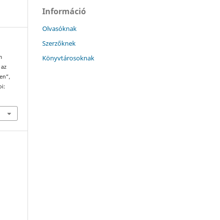
Információ
Olvasóknak
Szerzőknek
Könyvtárosoknak
m
 az
en”,
oi: