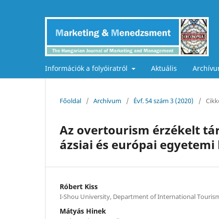
Információk a folyóiratról
Aktuális
Archív
Főoldal
/
Archívum
/
Évf. 54 szám 3 (2020)
/
Cikk
Az overtourism érzékelt tár
ázsiai és európai egyetemi
Róbert Kiss
I-Shou University, Department of International Touris
Mátyás Hinek