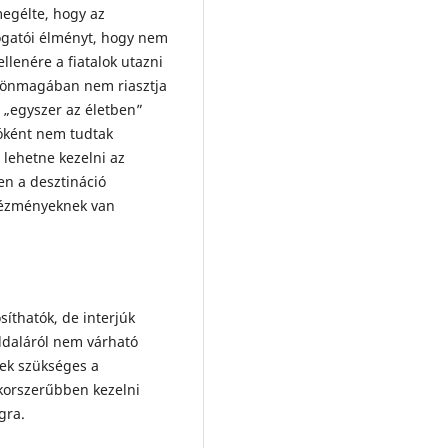
megélte, hogy az
togatói élményt, hogy nem
llenére a fiatalok utazni
e önmagában nem riasztja
t „egyszer az életben”
zóként nem tudtak
 lehetne kezelni az
en a desztináció
tézményeknek van
síthatók, de interjúk
oldaláról nem várható
ek szükséges a
korszerűbben kezelni
gra.