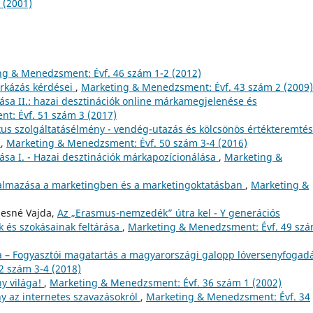
 (2001)
ng & Menedzsment: Évf. 46 szám 1-2 (2012)
rkázás kérdései
,
Marketing & Menedzsment: Évf. 43 szám 2 (2009)
zása II.: hazai desztinációk online márkamegjelenése és
t: Évf. 51 szám 3 (2017)
ikus szolgáltatásélmény - vendég-utazás és kölcsönös értékteremtés
n
,
Marketing & Menedzsment: Évf. 50 szám 3-4 (2016)
zása I. - Hazai desztinációk márkapozícionálása
,
Marketing &
lkalmazása a marketingben és a marketingoktatásban
,
Marketing &
sesné Vajda,
Az „Erasmus-nemzedék” útra kel - Y generációs
k és szokásainak feltárása
,
Marketing & Menedzsment: Évf. 49 szá
ra – Fogyasztói magatartás a magyarországi galopp lóversenyfogad
2 szám 3-4 (2018)
ny világa!
,
Marketing & Menedzsment: Évf. 36 szám 1 (2002)
ny az internetes szavazásokról
,
Marketing & Menedzsment: Évf. 34