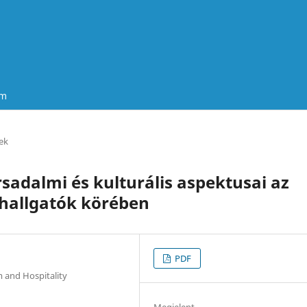
um
ek
sadalmi és kulturális aspektusai az
 hallgatók körében
PDF
m and Hospitality
Megjelent