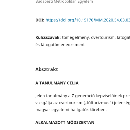
Budapesti Metropolitan Egyetem
DOI:
https://doi.org/10.15170/MM.2020.54.03.0
Kulcsszavak:
tömegélmény, overtourism, látogat
és látogatómenedzsment
Absztrakt
A TANULMÁNY CÉLJA
Jelen tanulmány a Z generáció képviselőinek prefe
vizsgálja az overtourism („túlturizmus”) jelensé
magyar egyetemi hallgatók körében.
ALKALMAZOTT MÓDSZERTAN