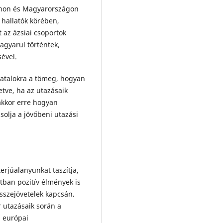
jvanon és Magyarországon
 hallatók körében,
 az ázsiai csoportok
gyarul történtek,
ével.
fiatalokra a tömeg, hogyan
etve, ha az utazásaik
akkor erre hogyan
solja a jövőbeni utazási
erjúalanyunkat taszítja,
tban pozitív élmények is
összejövetelek kapcsán.
 utazásaik során a
ű európai