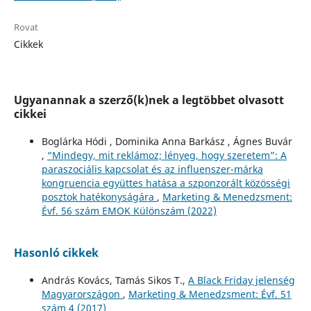
Rovat
Cikkek
Ugyanannak a szerző(k)nek a legtöbbet olvasott
cikkei
Boglárka Hódi , Dominika Anna Barkász , Ágnes Buvár
,
“Mindegy, mit reklámoz; lényeg, hogy szeretem”: A
paraszociális kapcsolat és az influenszer-márka
kongruencia együttes hatása a szponzorált közösségi
posztok hatékonyságára
,
Marketing & Menedzsment:
Évf. 56 szám EMOK Különszám (2022)
Hasonló cikkek
András Kovács, Tamás Sikos T.,
A Black Friday jelenség
Magyarországon
,
Marketing & Menedzsment: Évf. 51
szám 4 (2017)