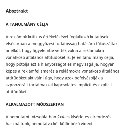
Absztrakt
A TANULMÁNY CÉLJA
A reklámok kritikus értékelésével foglalkozó kutatások
elsősorban a meggyőzési tudatosság hatására fókuszáltak
anélkül, hogy figyelembe vették volna a reklámokra
vonatkozó általános attitűdöket is. Jelen tanulmány célja,
hogy pótolja ezt a hiányosságot és megvizsgálja, hogyan
képes a reklámfelismerés a reklámokra vonatkozó általános
attitűdöket aktiválni úgy, hogy azok befolyásolják a
szponzorált tartalmakkal kapcsolatos implicit és explicit
attitűdöket.
ALKALMAZOTT MÓDSZERTAN
A bemutatott vizsgálatban 2x4-es kísérletes elrendezést
használtunk, bemutatva két különböző videót