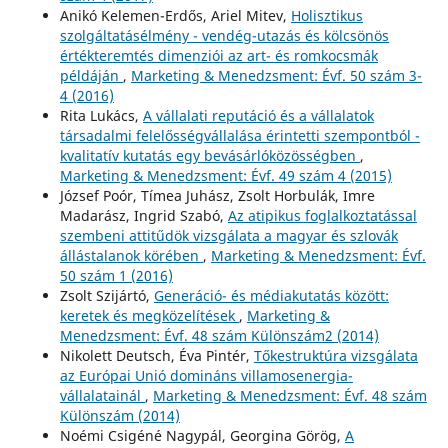
Anikó Kelemen-Erdős, Ariel Mitev,
Holisztikus
szolgáltatásélmény - vendég-utazás és kölcsönös
értékteremtés dimenziói az art- és romkocsmák
példáján
,
Marketing & Menedzsment: Évf. 50 szám 3-
4 (2016)
Rita Lukács,
A vállalati reputáció és a vállalatok
társadalmi felelősségvállalása érintetti szempontból -
kvalitatív kutatás egy bevásárlóközösségben
,
Marketing & Menedzsment: Évf. 49 szám 4 (2015)
József Poór, Tímea Juhász, Zsolt Horbulák, Imre
Madarász, Ingrid Szabó,
Az atipikus foglalkoztatással
szembeni attitűdök vizsgálata a magyar és szlovák
állástalanok körében
,
Marketing & Menedzsment: Évf.
50 szám 1 (2016)
Zsolt Szijártó,
Generáció- és médiakutatás között:
keretek és megközelítések
,
Marketing &
Menedzsment: Évf. 48 szám Különszám2 (2014)
Nikolett Deutsch, Éva Pintér,
Tőkestruktúra vizsgálata
az Európai Unió domináns villamosenergia-
vállalatainál
,
Marketing & Menedzsment: Évf. 48 szám
Különszám (2014)
Noémi Csigéné Nagypál, Georgina Görög,
A