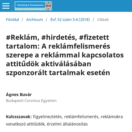
Főoldal
/
Archívum
/
Évf. 52 szám 3-4 (2018)
/
Cikkek
#Reklám, #hirdetés, #fizetett
tartalom: A reklámfelismerés
szerepe a reklámmal kapcsolatos
attitűdök aktiválásában
szponzorált tartalmak esetén
Ágnes Buvár
Budapesti Corvinus Egyetem
Kulcsszavak:
figyelmeztetés, reklámfelismerés, reklámokra
vonatkozó attitűdök, érzelmi általánosítás