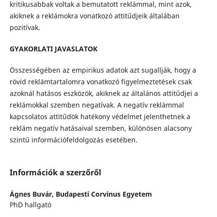
kritikusabbak voltak a bemutatott reklámmal, mint azok,
akiknek a reklámokra vonatkozó attitűdjeik általában
pozitívak.
GYAKORLATI JAVASLATOK
Összességében az empirikus adatok azt sugallják, hogy a
rövid reklámtartalomra vonatkozó figyelmeztetések csak
azoknál hatásos eszközök, akiknek az általános attitűdjei a
reklámokkal szemben negatívak. A negatív reklámmal
kapcsolatos attitűdök hatékony védelmet jelenthetnek a
reklám negatív hatásaival szemben, különösen alacsony
szintű információfeldolgozás esetében.
Információk a szerzőről
Ágnes Buvár,
Budapesti Corvinus Egyetem
PhD hallgató