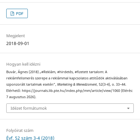
PDF
Megjelent
2018-09-01
Hogyan kell idézni
Buvár, Ágnes (2018) „#Reklám, #hirdetés, #fizetett tartalom: A
reklámfelismerés szerepe a reklámmal kapcsolatos attitűdök aktiválásában
szponzorált tartalmak esetén”,
Marketing & Menedzsment
, 52(3-4), o. 33–44.
Elérhető: https://journals.lib.pte.hu/index.php/mm/article/view/1060 (Elérés:
7 augusztus 2026).
Idézet formátumok
Folyóirat szám
Évf. 52 szám 3-4 (2018)