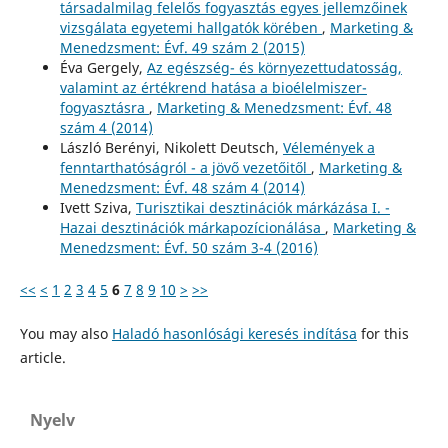
társadalmilag felelős fogyasztás egyes jellemzőinek
vizsgálata egyetemi hallgatók körében
,
Marketing &
Menedzsment: Évf. 49 szám 2 (2015)
Éva Gergely,
Az egészség- és környezettudatosság,
valamint az értékrend hatása a bioélelmiszer-
fogyasztásra
,
Marketing & Menedzsment: Évf. 48
szám 4 (2014)
László Berényi, Nikolett Deutsch,
Vélemények a
fenntarthatóságról - a jövő vezetőitől
,
Marketing &
Menedzsment: Évf. 48 szám 4 (2014)
Ivett Sziva,
Turisztikai desztinációk márkázása I. -
Hazai desztinációk márkapozícionálása
,
Marketing &
Menedzsment: Évf. 50 szám 3-4 (2016)
<<
<
1
2
3
4
5
6
7
8
9
10
>
>>
You may also
Haladó hasonlósági keresés indítása
for this
article.
Nyelv