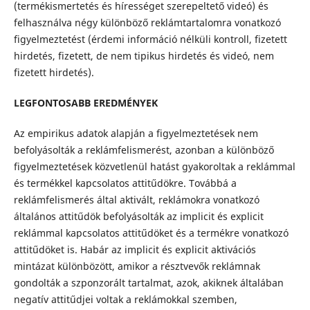
(termékismertetés és hírességet szerepeltető videó) és
felhasználva négy különböző reklámtartalomra vonatkozó
figyelmeztetést (érdemi információ nélküli kontroll, fizetett
hirdetés, fizetett, de nem tipikus hirdetés és videó, nem
fizetett hirdetés).
LEGFONTOSABB EREDMÉNYEK
Az empirikus adatok alapján a figyelmeztetések nem
befolyásolták a reklámfelismerést, azonban a különböző
figyelmeztetések közvetlenül hatást gyakoroltak a reklámmal
és termékkel kapcsolatos attitűdökre. Továbbá a
reklámfelismerés által aktivált, reklámokra vonatkozó
általános attitűdök befolyásolták az implicit és explicit
reklámmal kapcsolatos attitűdöket és a termékre vonatkozó
attitűdöket is. Habár az implicit és explicit aktivációs
mintázat különbözött, amikor a résztvevők reklámnak
gondolták a szponzorált tartalmat, azok, akiknek általában
negatív attitűdjei voltak a reklámokkal szemben,