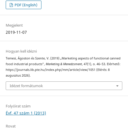
PDF (English)
Megjelent
2019-11-07
Hogyan kell idézni
Temesi, Ágoston és Szente, V. (2019) „Marketing aspects of functional canned
food industrial products”,
Marketing & Menedzsment
, 47(1), o. 46–53. Elérhető:
https://journals.lib.pte.hu/index.php/mm/article/view/1051 (Elérés: 8
augusztus 2026).
Idézet formátumok
Folyóirat szám
Évf. 47 szám 1 (2013)
Rovat