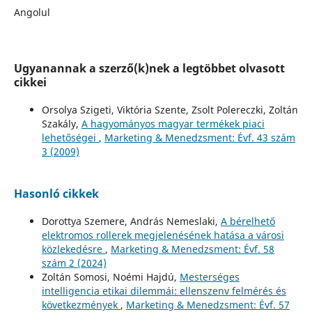
Angolul
Ugyanannak a szerző(k)nek a legtöbbet olvasott
cikkei
Orsolya Szigeti, Viktória Szente, Zsolt Polereczki, Zoltán
Szakály,
A hagyományos magyar termékek piaci
lehetőségei
,
Marketing & Menedzsment: Évf. 43 szám
3 (2009)
Hasonló cikkek
Dorottya Szemere, András Nemeslaki,
A bérelhető
elektromos rollerek megjelenésének hatása a városi
közlekedésre
,
Marketing & Menedzsment: Évf. 58
szám 2 (2024)
Zoltán Somosi, Noémi Hajdú,
Mesterséges
intelligencia etikai dilemmái: ellenszenv felmérés és
következmények
,
Marketing & Menedzsment: Évf. 57