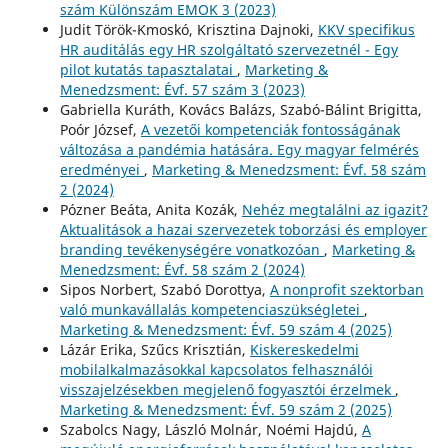
szám Különszám EMOK 3 (2023)
Judit Török-Kmoskó, Krisztina Dajnoki,
KKV specifikus
HR auditálás egy HR szolgáltató szervezetnél - Egy
pilot kutatás tapasztalatai
,
Marketing &
Menedzsment: Évf. 57 szám 3 (2023)
Gabriella Kuráth, Kovács Balázs, Szabó-Bálint Brigitta,
Poór József,
A vezetői kompetenciák fontosságának
változása a pandémia hatására. Egy magyar felmérés
eredményei
,
Marketing & Menedzsment: Évf. 58 szám
2 (2024)
Pózner Beáta, Anita Kozák,
Nehéz megtalálni az igazit?
Aktualitások a hazai szervezetek toborzási és employer
branding tevékenységére vonatkozóan
,
Marketing &
Menedzsment: Évf. 58 szám 2 (2024)
Sipos Norbert, Szabó Dorottya,
A nonprofit szektorban
való munkavállalás kompetenciaszükségletei
,
Marketing & Menedzsment: Évf. 59 szám 4 (2025)
Lázár Erika, Szűcs Krisztián,
Kiskereskedelmi
mobilalkalmazásokkal kapcsolatos felhasználói
visszajelzésekben megjelenő fogyasztói érzelmek
,
Marketing & Menedzsment: Évf. 59 szám 2 (2025)
Szabolcs Nagy, László Molnár, Noémi Hajdú,
A