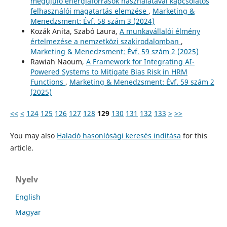
megújuló energiaforrások használatával kapcsolatos
felhasználói magatartás elemzése
,
Marketing &
Menedzsment: Évf. 58 szám 3 (2024)
Kozák Anita, Szabó Laura,
A munkavállalói élmény
értelmezése a nemzetközi szakirodalomban
,
Marketing & Menedzsment: Évf. 59 szám 2 (2025)
Rawiah Naoum,
A Framework for Integrating AI-
Powered Systems to Mitigate Bias Risk in HRM
Functions
,
Marketing & Menedzsment: Évf. 59 szám 2
(2025)
<<
<
124
125
126
127
128
129
130
131
132
133
>
>>
You may also
Haladó hasonlósági keresés indítása
for this
article.
Nyelv
English
Magyar