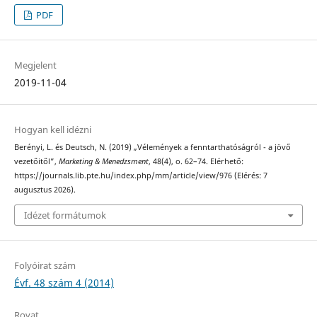
PDF
Megjelent
2019-11-04
Hogyan kell idézni
Berényi, L. és Deutsch, N. (2019) „Vélemények a fenntarthatóságról - a jövő
vezetőitől”,
Marketing & Menedzsment
, 48(4), o. 62–74. Elérhető:
https://journals.lib.pte.hu/index.php/mm/article/view/976 (Elérés: 7
augusztus 2026).
Idézet formátumok
Folyóirat szám
Évf. 48 szám 4 (2014)
Rovat