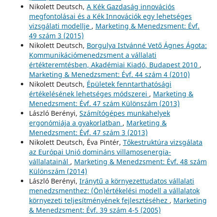
Nikolett Deutsch,
A Kék Gazdaság innovációs
megfontolásai és a Kék Innovációk egy lehetséges
vizsgálati modellje
,
Marketing & Menedzsment: Évf.
49 szám 3 (2015)
Nikolett Deutsch,
Borgulya Istvánné Vető Ágnes Ágota:
Kommunikációmenedzsment a vállalati
értékteremtésben, Akadémiai Kiadó, Budapest 2010
,
Marketing & Menedzsment: Évf. 44 szám 4 (2010)
Nikolett Deutsch,
Épületek fenntarthatósági
értékelésének lehetséges módszerei
,
Marketing &
Menedzsment: Évf. 47 szám Különszám (2013)
László Berényi,
Számítógépes munkahelyek
ergonómiája a gyakorlatban
,
Marketing &
Menedzsment: Évf. 47 szám 3 (2013)
Nikolett Deutsch, Éva Pintér,
Tőkestruktúra vizsgálata
az Európai Unió domináns villamosenergia-
vállalatainál
,
Marketing & Menedzsment: Évf. 48 szám
Különszám (2014)
László Berényi,
Iránytű a környezettudatos vállalati
menedzsmenthez: (Ön)értékelési modell a vállalatok
környezeti teljesítményének fejlesztéséhez
,
Marketing
& Menedzsment: Évf. 39 szám 4-5 (2005)