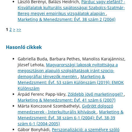
László Berényi, Balázs Heidrich,
Párduc vagy elefánt? -
Kisvállalatok kulturális sajátosságai Szabolcs-Szatmár-
Bereg megyei empirikus vizsgálatok alapján
,
Marketing & Menedzsment: Évf. 38 szám 2 (2004)
1
2
>
>>
Hasonló cikkek
Gabriella Buda, Barbara Pethes, Manoliss Karajánnisz,
József Lehota,
Magyarországi lakosok nyitottsága a
megosztáson alapuló szolgáltatások iránt szocio-
demográfiai tényezők mentén
,
Marketing &
Menedzsment: Évf. 53 szám Különszám (2019): EMOK
Különszám
Árpád Ferenc Papp-Váry,
Zöldebb jövő marketinggel?
,
Marketing & Menedzsment: Évf. 41 szám 6 (2007)
Márta Konczosné Szombathelyi,
Győrött dolgozó
menedzserek - Interkulturális kihívások
,
Marketing &
Menedzsment: Évf. 38 szám 6-1 (2004): Évf. 38-39
szám 6-1 (2004-2005)
Gábor Bonyhádi,
Perszonalizáció: a személyre szóló