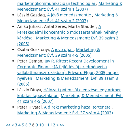
marketingkommunikáció új technológiái
,
Marketing &
Menedzsment: Évf. 41 szám 1 (2007)
László Gazdag,
A jövő menedzsmentje
,
Marketing &
Menedzsment: Évf. 41 szám 2 (2007)
Anikó Juhász, Antal Seres, Márta Stauder,
A
kereskedelmi koncentráció módszertanának néhány
kérdése
,
Marketing & Menedzsment: Évf. 39 szám 2
(2005)
Csaba Gosztonyi,
A jövő útjai
,
Marketing &
Menedzsment: Évf. 39 szám 4-5 (2005)
Péter Osman,
Jay R. Ritter: Recent Development in
Corporate Finance (A fejlődés új eredményei a
vállalatfinanszírozásban). Edward Elgar, 2005, angol
nyelven
,
Marketing & Menedzsment: Évf. 39 szám 3
(2005)
László Dinya,
Hálózati potenciál elemzése: egy primer
kutatás tapasztalatai
,
Marketing & Menedzsment: Évf.
41 szám 4-5 (2007)
Péter Hivatal,
A direkt marketing hazai története
,
Marketing & Menedzsment: Évf. 37 szám 4 (2003)
<<
<
3
4
5
6
7
8
9
10
11
12
>
>>