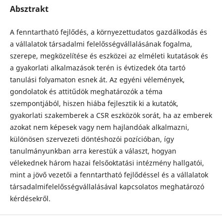
Absztrakt
A fenntartható fejlődés, a környezettudatos gazdálkodás és
a vállalatok társadalmi felelősségvállalásának fogalma,
szerepe, megközelítése és eszközei az elméleti kutatások és
a gyakorlati alkalmazások terén is évtizedek óta tartó
tanulási folyamaton esnek át. Az egyéni vélemények,
gondolatok és attitűdök meghatározók a téma
szempontjából, hiszen hiába fejlesztik ki a kutatók,
gyakorlati szakemberek a CSR eszközök sorát, ha az emberek
azokat nem képesek vagy nem hajlandóak alkalmazni,
különösen szervezeti döntéshozói pozícióban, így
tanulmányunkban arra kerestük a választ, hogyan
vélekednek három hazai felsőoktatási intézmény hallgatói,
mint a jövő vezetői a fenntartható fejlődéssel és a vállalatok
társadalmifelelősségvállalásával kapcsolatos meghatározó
kérdésekről.