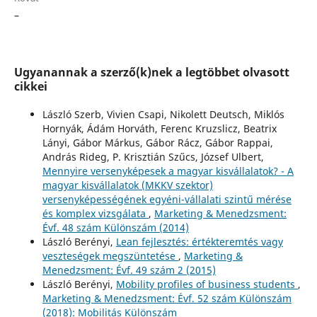
–
Ugyanannak a szerző(k)nek a legtöbbet olvasott
cikkei
László Szerb, Vivien Csapi, Nikolett Deutsch, Miklós
Hornyák, Ádám Horváth, Ferenc Kruzslicz, Beatrix
Lányi, Gábor Márkus, Gábor Rácz, Gábor Rappai,
András Rideg, P. Krisztián Szűcs, József Ulbert,
Mennyire versenyképesek a magyar kisvállalatok? - A
magyar kisvállalatok (MKKV szektor)
versenyképességének egyéni-vállalati szintű mérése
és komplex vizsgálata
,
Marketing & Menedzsment:
Évf. 48 szám Különszám (2014)
László Berényi,
Lean fejlesztés: értékteremtés vagy
veszteségek megszüntetése
,
Marketing &
Menedzsment: Évf. 49 szám 2 (2015)
László Berényi,
Mobility profiles of business students
,
Marketing & Menedzsment: Évf. 52 szám Különszám
(2018): Mobilitás Különszám