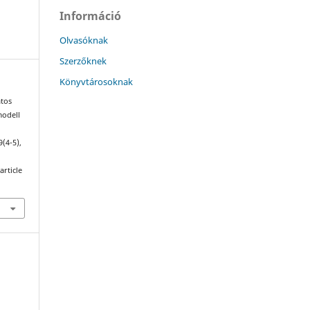
Információ
Olvasóknak
Szerzőknek
Könyvtárosoknak
atos
modell
9(4-5),
article