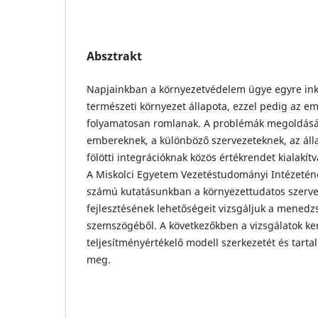
Absztrakt
Napjainkban a környezetvédelem ügye egyre inká
természeti környezet állapota, ezzel pedig az emb
folyamatosan romlanak. A problémák megoldás
embereknek, a különböző szervezeteknek, az ál
fölötti integrációknak közös értékrendet kialakítv
A Miskolci Egyetem Vezetéstudományi Intézetén
számú kutatásunkban a környezettudatos szerve
fejlesztésének lehetőségeit vizsgáljuk a mened
szemszögéből. A következőkben a vizsgálatok ker
teljesítményértékelő modell szerkezetét és tarta
meg.