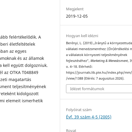
Megjelent
2019-12-05
Hogyan kell idézni
bb felértékelődik. A
Berényi, L. (2019) „Iránytű a környezettud
eri életfeltételek
vállalati menedzsmenthez: (Ön)értékelési 
ában az egyes
a vállalatok környezeti teljesítményének
lamoknak és az államok
fejlesztéséhez”,
Marketing & Menedzsment
, 3
a kell együtt dolgozniuk.
o. 4–18. Elérhető:
él az OTKA T048849
https://journals.lib.pte.hu/index.php/mm/
/view/1388 (Elérés: 7 augusztus 2026).
zeti magatartás
zsment teljesítményének
Idézet formátumok
eteként kidolgozott
lmi elemeit ismerhetik
Folyóirat szám
Évf. 39 szám 4-5 (2005)
Rovat