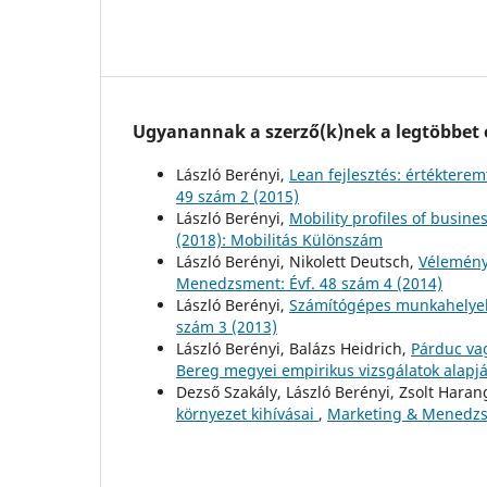
Ugyanannak a szerző(k)nek a legtöbbet o
László Berényi,
Lean fejlesztés: értékter
49 szám 2 (2015)
László Berényi,
Mobility profiles of busin
(2018): Mobilitás Különszám
László Berényi, Nikolett Deutsch,
Véleménye
Menedzsment: Évf. 48 szám 4 (2014)
László Berényi,
Számítógépes munkahelyek
szám 3 (2013)
László Berényi, Balázs Heidrich,
Párduc vag
Bereg megyei empirikus vizsgálatok alapj
Dezső Szakály, László Berényi, Zsolt Hara
környezet kihívásai
,
Marketing & Menedzsm