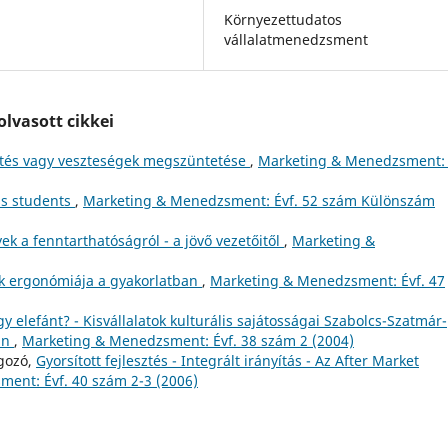
Környezettudatos
vállalatmenedzsment
lvasott cikkei
emtés vagy veszteségek megszüntetése
,
Marketing & Menedzsment: 
ess students
,
Marketing & Menedzsment: Évf. 52 szám Különszám
k a fenntarthatóságról - a jövő vezetőitől
,
Marketing &
 ergonómiája a gyakorlatban
,
Marketing & Menedzsment: Évf. 47
y elefánt? - Kisvállalatok kulturális sajátosságai Szabolcs-Szatmár-
án
,
Marketing & Menedzsment: Évf. 38 szám 2 (2004)
ngozó,
Gyorsított fejlesztés - Integrált irányítás - Az After Market
ent: Évf. 40 szám 2-3 (2006)