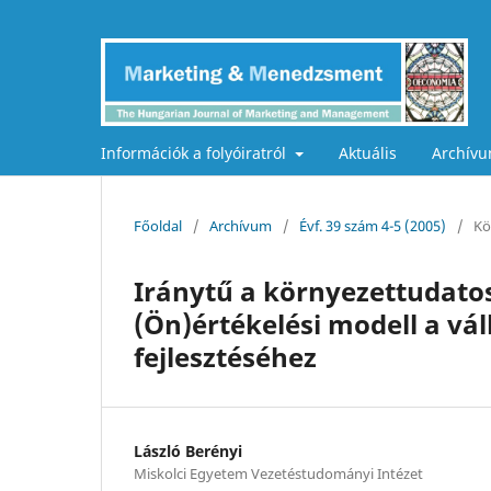
Információk a folyóiratról
Aktuális
Archív
Főoldal
/
Archívum
/
Évf. 39 szám 4-5 (2005)
/
Kö
Iránytű a környezettudato
(Ön)értékelési modell a vá
fejlesztéséhez
László Berényi
Miskolci Egyetem Vezetéstudományi Intézet