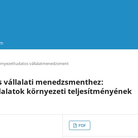
um
rnyezettudatos vállalatmenedzsment
s vállalati menedzsmenthez:
llalatok környezeti teljesítményének
PDF