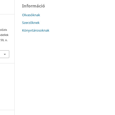
Információ
Olvasóknak
Szerzőknek
Könyvtárosoknak
biózis
odellek
, 59, o.