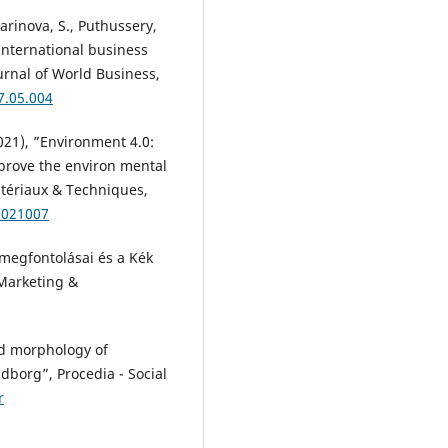
Marinova, S., Puthussery,
 international business
urnal of World Business,
7.05.004
(2021), ”Environment 4.0:
prove the environ mental
atériaux & Techniques,
2021007
 megfontolásai és a Kék
 Marketing &
nd morphology of
dborg”, Procedia - Social
r