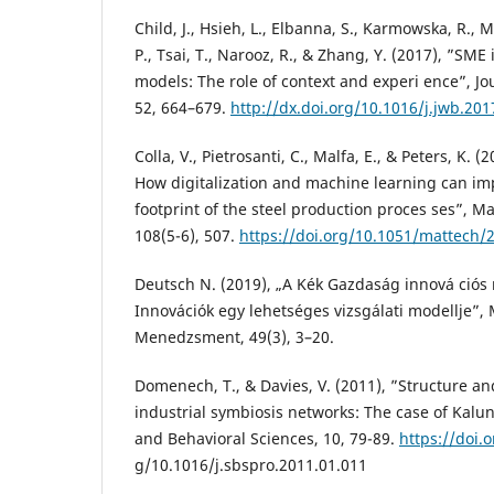
Child, J., Hsieh, L., Elbanna, S., Karmowska, R., 
P., Tsai, T., Narooz, R., & Zhang, Y. (2017), ”SME
models: The role of context and experi ence”, Jo
52, 664–679.
http://dx.doi.org/10.1016/j.jwb.201
Colla, V., Pietrosanti, C., Malfa, E., & Peters, K. 
How digitalization and machine learning can im
footprint of the steel production proces ses”, M
108(5-6), 507.
https://doi.org/10.1051/mattech/
Deutsch N. (2019), „A Kék Gazdaság innová ciós
Innovációk egy lehetséges vizsgálati modellje”,
Menedzsment, 49(3), 3–20.
Domenech, T., & Davies, V. (2011), ”Structure a
industrial symbiosis networks: The case of Kalun
and Behavioral Sciences, 10, 79-89.
https://doi.o
g/10.1016/j.sbspro.2011.01.011