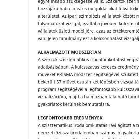
egyre inkább szükségessé válik. Szakértők szer
hozzájárulhat a lineáris megoldásokat felváltó 
alterületei. Az ipari szimbiózis vállalatok közöt
folyamatokat vizsgál, ezáltal a jövőben kulcsterül
vállalatok üzleti modelljére, azaz az értékteremt
van. Jelen tanulmány ezt a kölcsönhatást vizsgálj
ALKALMAZOTT MÓDSZERTAN
A szerzők szisztematikus irodalomkutatást végez
adatbázisában. A kulcsszavas keresés eredmén
műveket PRISMA módszer segítségével szűkített
bekerült 57 művet ezután két lépésben vizsgáltá
program segítségével a legfontosabb kulcsszavak
vizualizációra, majd a halmazban található tanu
gyakorlatok kerülnek bemutatásra.
LEGFONTOSABB EREDMÉNYEK
A szisztematikus irodalomkutatás rávilágított a t
nemzetközi szakirodalomban számos jó gyakorlat