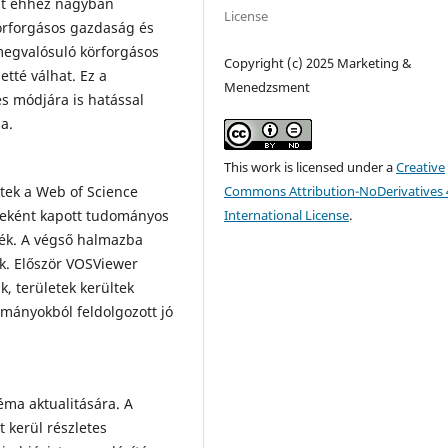
int ehhez nagyban
License
körforgásos gazdaság és
t megvalósuló körforgásos
Copyright (c) 2025 Marketing &
etté válhat. Ez a
Menedzsment
és módjára is hatással
a.
This work is licensed under a
Creative
Commons Attribution-NoDerivatives 
tek a Web of Science
International License
.
yeként kapott tudományos
ék. A végső halmazba
k. Először VOSViewer
, területek kerültek
lmányokból feldolgozott jó
éma aktualitására. A
 kerül részletes