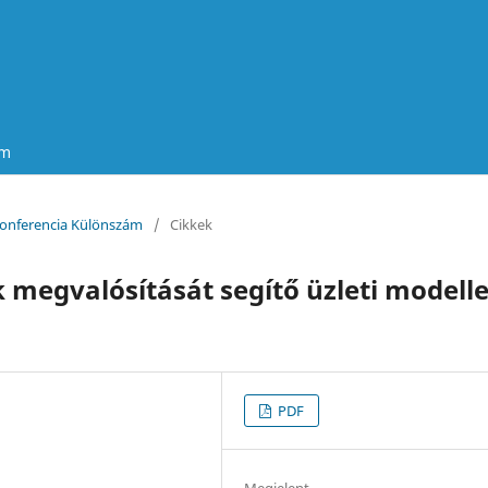
um
n Konferencia Különszám
/
Cikkek
k megvalósítását segítő üzleti modell
PDF
Megjelent