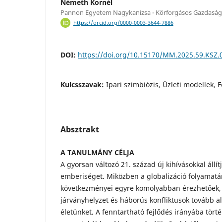
Németh Kornél
Pannon Egyetem Nagykanizsa - Körforgásos Gazdaság
https://orcid.org/0000-0003-3644-7886
DOI:
https://doi.org/10.15170/MM.2025.59.KSZ.
Kulcsszavak:
Ipari szimbiózis, Üzleti modellek, 
Absztrakt
A TANULMÁNY CÉLJA
A gyorsan változó 21. század új kihívásokkal állí
emberiséget. Miközben a globalizáció folyamatá
következményei egyre komolyabban érezhetőek, 
járványhelyzet és háborús konfliktusok tovább a
életünket. A fenntartható fejlődés irányába tört