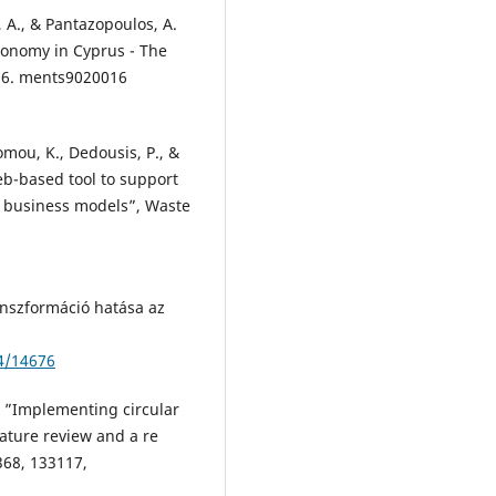
, A., & Pantazopoulos, A.
conomy in Cyprus - The
 16. ments9020016
lomou, K., Dedousis, P., &
eb-based tool to support
e business models”, Waste
transzformáció hatása az
4/14676
), ”Implementing circular
rature review and a re
368, 133117,