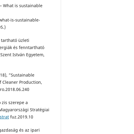
– What is sustainable
hat-is-sustainable-
5.)
tartható üzleti
ergiák és fenntartható
 Szent István Egyetem,
018), ”Sustainable
f Cleaner Production,
ro.2018.06.240
ó zis szerepe a
Magyarországi Stratégiai
strat
fuz.2019.10
gazdaság és az ipari