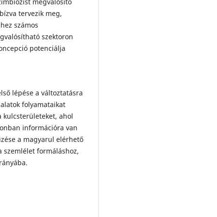
zimbiózist megvalósító
bízva tervezik meg,
Ehhez számos
gvalósítható szektoron
koncepció potenciálja
lső lépése a változtatásra
alatok folyamataikat
kulcsterületeket, ahol
zonban információra van
űzése a magyarul elérhető
a szemlélet formáláshoz,
irányába.