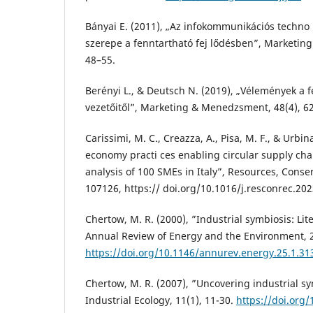
Bányai E. (2011), „Az infokommunikációs techno l
szerepe a fenntartható fej lődésben”, Marketin
48–55.
Berényi L., & Deutsch N. (2019), „Vélemények a f
vezetőitől”, Marketing & Menedzsment, 48(4), 6
Carissimi, M. C., Creazza, A., Pisa, M. F., & Urbina
economy practi ces enabling circular supply cha
analysis of 100 SMEs in Italy”, Resources, Conse
107126, https:// doi.org/10.1016/j.resconrec.20
Chertow, M. R. (2000), ”Industrial symbiosis: Li
Annual Review of Energy and the Environment, 2
https://doi.org/10.1146/annurev.energy.25.1.31
Chertow, M. R. (2007), ”Uncovering industrial sy
Industrial Ecology, 11(1), 11-30.
https://doi.org/