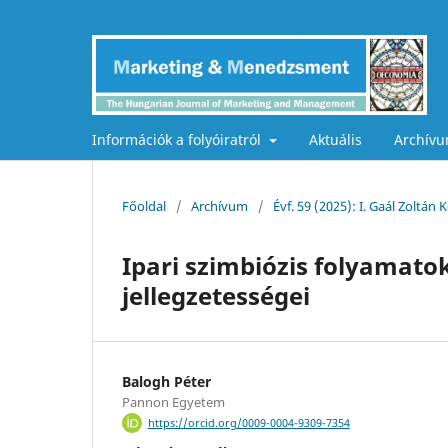
Információk a folyóiratról
Aktuális
Archív
Főoldal
/
Archívum
/
Évf. 59 (2025): I. Gaál Zoltá
Ipari szimbiózis folyamato
jellegzetességei
Balogh Péter
Pannon Egyetem
https://orcid.org/0009-0004-9309-7354