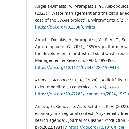
Angelis-Dimakis, A., Arampatzis, G., Alexopoulos
(2022), ”Waste man agement and the circular e
case of the SWAN project”, Environments, 9(2),
https://doi.org/10.3390/environ
Angelis-Dimakis, A., Arampatzis, G., Pieri, T., So
Apostolopoulos, G. (2021), ”SWAN platform: A w
the development of industri al solid waste reus
Management & Research, 39(3), 489-498.
https://doi.org/10.1177/0734242X21989413
Arany L., & Popovics P. A., (2024), „A digitá lis 
üzleti modell re”, Economica, 15(3-4), 69-79.
https://doi.org/10.47282/economica/2024/15/3-
Arsova, S., Genovese, A., & Ketidikis, P. H. (2022
economy in a regional context: A systematic lite
search agenda”, Journal of Cleaner Production, 
pro.2022.133117
https://doi.org/10.1016/j.jcle