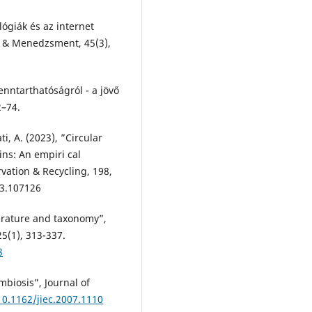
ógiák és az internet
g & Menedzsment, 45(3),
enntarthatóságról - a jövő
2–74.
ti, A. (2023), ”Circular
ins: An empiri cal
rvation & Recycling, 198,
23.107126
terature and taxonomy”,
5(1), 313-337.
3
mbiosis”, Journal of
10.1162/jiec.2007.1110