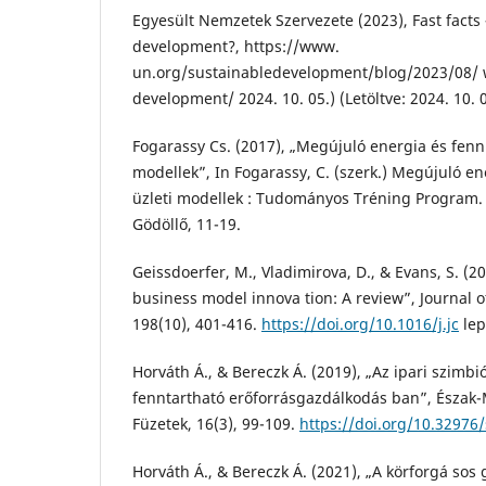
Egyesült Nemzetek Szervezete (2023), Fast facts 
development?, https://www.
un.org/sustainabledevelopment/blog/2023/08/ w
development/ 2024. 10. 05.) (Letöltve: 2024. 10. 0
Fogarassy Cs. (2017), „Megújuló energia és fenn 
modellek”, In Fogarassy, C. (szerk.) Megújuló en
üzleti modellek : Tudományos Tréning Program.
Gödöllő, 11-19.
Geissdoerfer, M., Vladimirova, D., & Evans, S. (2
business model innova tion: A review”, Journal o
198(10), 401-416.
https://doi.org/10.1016/j.jc
lep
Horváth Á., & Bereczk Á. (2019), „Az ipari szimbi
fenntartható erőforrásgazdálkodás ban”, Észak-
Füzetek, 16(3), 99-109.
https://doi.org/10.32976/
Horváth Á., & Bereczk Á. (2021), „A körforgá sos 