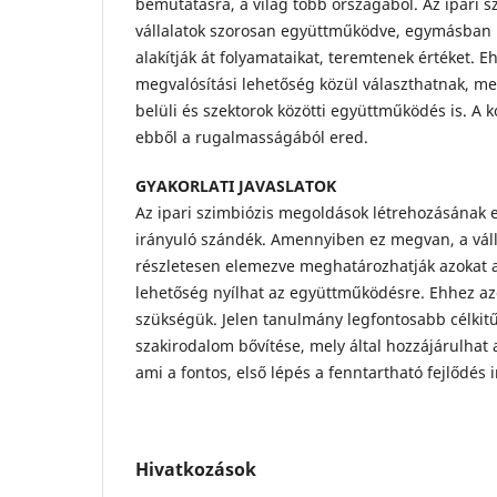
bemutatásra, a világ több országából. Az ipari s
vállalatok szorosan együttműködve, egymásban 
alakítják át folyamataikat, teremtenek értéket. 
megvalósítási lehetőség közül választhatnak, me
belüli és szektorok közötti együttműködés is. A 
ebből a rugalmasságából ered.
GYAKORLATI JAVASLATOK
Az ipari szimbiózis megoldások létrehozásának e
irányuló szándék. Amennyiben ez megvan, a váll
részletesen elemezve meghatározhatják azokat a 
lehetőség nyílhat az együttműködésre. Ehhez a
szükségük. Jelen tanulmány legfontosabb célkit
szakirodalom bővítése, mely által hozzájárulhat 
ami a fontos, első lépés a fenntartható fejlődés 
Hivatkozások