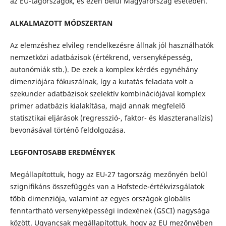
az EU-tagországok, és ezen belül Magyarország esetében.
ALKALMAZOTT MÓDSZERTAN
Az elemzéshez elvileg rendelkezésre állnak jól használhatók
nemzetközi adatbázisok (értékrend, versenyképesség,
autonómiák stb.). De ezek a komplex kérdés egynéhány
dimenziójára fókuszálnak, így a kutatás feladata volt a
szekunder adatbázisok szelektív kombinációjával komplex
primer adatbázis kialakítása, majd annak megfelelő
statisztikai eljárások (regresszió-, faktor- és klaszteranalízis)
bevonásával történő feldolgozása.
LEGFONTOSABB EREDMÉNYEK
Megállapítottuk, hogy az EU-27 tagország mezőnyén belül
szignifikáns összefüggés van a Hofstede-értékvizsgálatok
több dimenziója, valamint az egyes országok globális
fenntartható versenyképességi indexének (GSCI) nagysága
között. Ugyancsak megállapítottuk, hogy az EU mezőnyében