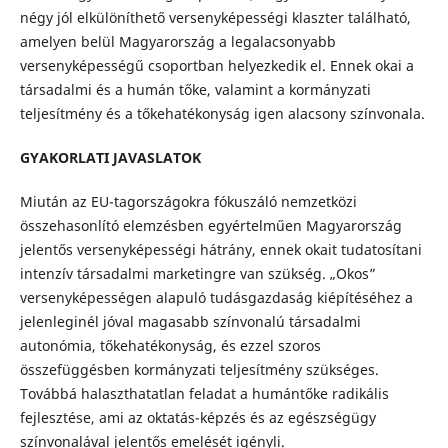
négy jól elkülöníthető versenyképességi klaszter található,
amelyen belül Magyarország a legalacsonyabb
versenyképességű csoportban helyezkedik el. Ennek okai a
társadalmi és a humán tőke, valamint a kormányzati
teljesítmény és a tőkehatékonyság igen alacsony színvonala.
GYAKORLATI JAVASLATOK
Miután az EU-tagországokra fókuszáló nemzetközi
összehasonlító elemzésben egyértelműen Magyarország
jelentős versenyképességi hátrány, ennek okait tudatosítani
intenzív társadalmi marketingre van szükség. „Okos”
versenyképességen alapuló tudásgazdaság kiépítéséhez a
jelenleginél jóval magasabb színvonalú társadalmi
autonómia, tőkehatékonyság, és ezzel szoros
összefüggésben kormányzati teljesítmény szükséges.
Továbbá halaszthatatlan feladat a humántőke radikális
fejlesztése, ami az oktatás-képzés és az egészségügy
színvonalával jelentős emelését igényli.