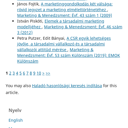
János Fojtik,
A marketinggondolkodás két válsága:
rövid jegyzet a marketing elmélettörténetéhez
,
Marketing & Menedzsment: Évf. 43 szám 1 (2009)
István Piskóti,
Elemek a társadalmi marketing
modelljéhez
,
Marketing & Menedzsment: Évf. 46 szám
3 (2012)
Petra Putzer, Edit Bányai,
A CSR egyik lehetséges
jövője, a társadalmi vállalkozó és a társadalmi
vállalkozói attitűd mérése
,
Marketing &
Menedzsment: Évf. 53 szám Különszám (2019): EMOK
Különszám
1
2
3
4
5
6
7
8
9
10
>
>>
You may also
Haladó hasonlósági keresés indítása
for this
article.
Nyelv
English