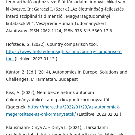
fenntarthatósághoz vezető út társadalmi innovációkkal van
kikövezve. In: Garaczi I. (Szerk.) „Az életminőség-fejlesztés
interdiszciplináris dimenziói, Magyarságtudományi
kutatások VI.”, Veszprémi Humán Tudományokért
Alapítvány. ISSN 2062-1124, ISBN 978-615-5360-17-6
Hofstede, G. (2022), Country comparison tool.
https://www.hofstede-insights.com/country-comparison-
tool
(Letölve: 2023.01.12.)
Kántor, Z. (Ed.) (2014), Autonomies in Europe. Solutions and
Challenges, L’Harmattan. Budapest
Kiss, A. (2022), Nem beszélhetünk autonóm
önkormányzatokról, amíg a központi kormányzattól
függenek.
https://merce.hu/2022/01/29/az-autonomiak-
megerositese-az-onkormanyzatok/
(Letöltve: 2023.02.02.)
Klausmann-Dinya A. – Dinya L. (2021), „Társadalmi
marketing feladatok a komplex fenntarthatósági kihívások