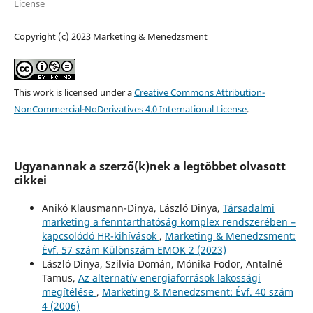
License
Copyright (c) 2023 Marketing & Menedzsment
This work is licensed under a
Creative Commons Attribution-
NonCommercial-NoDerivatives 4.0 International License
.
Ugyanannak a szerző(k)nek a legtöbbet olvasott
cikkei
Anikó Klausmann-Dinya, László Dinya,
Társadalmi
marketing a fenntarthatóság komplex rendszerében –
kapcsolódó HR-kihívások
,
Marketing & Menedzsment:
Évf. 57 szám Különszám EMOK 2 (2023)
László Dinya, Szilvia Domán, Mónika Fodor, Antalné
Tamus,
Az alternatív energiaforrások lakossági
megítélése
,
Marketing & Menedzsment: Évf. 40 szám
4 (2006)