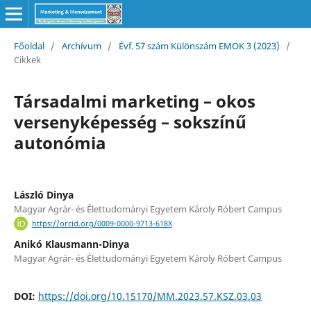
Főoldal
/
Archívum
/
Évf. 57 szám Különszám EMOK 3 (2023)
/
Cikkek
Társadalmi marketing – okos
versenyképesség – sokszínű
autonómia
László Dinya
Magyar Agrár- és Élettudományi Egyetem Károly Róbert Campus
https://orcid.org/0009-0000-9713-618X
Anikó Klausmann-Dinya
Magyar Agrár- és Élettudományi Egyetem Károly Róbert Campus
DOI:
https://doi.org/10.15170/MM.2023.57.KSZ.03.03