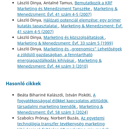
László Dinya, Antalné Tamus,
Bemutatkozik a KRF
Marketing és Menedzsment Tanszéke
,
Marketing &
Menedzsment: Évf. 41 szám 4-5 (2007)
László Dinya,
Hálózati potenciál elemzése: egy primer
kutatás tapasztalatai
,
Marketing & Menedzsment: Évf.
41 szám 4-5 (2007)
László Dinya,
Marketing és közszolgáltatások
,
Marketing & Menedzsment: Évf. 33 szám 5 (1999)
László Dinya,
Marketing és „greenomics” Lehetőségek
a zöldülő gazdaságban, a fenntartható
energiagazdálkodás kihívásai
,
Marketing &
Menedzsment: Évf. 44 szám 3 (2010)
Hasonló cikkek
Beáta Bihariné Kalászdi, István Piskóti,
A
fogyatékossággal élőkkel kapcsolatos attitűdök,
társadalmi marketing teendők
,
Marketing &
Menedzsment: Évf. 58 szám 3 (2024)
Szabolcs Prónay, Norbert Buzás,
Az egyetemi
technológia transzfer tevékenység marketing