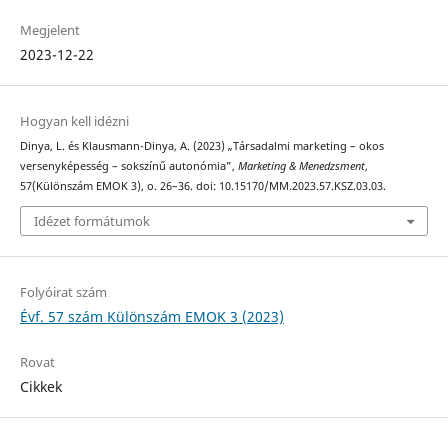
Megjelent
2023-12-22
Hogyan kell idézni
Dinya, L. és Klausmann-Dinya, A. (2023) „Társadalmi marketing – okos
versenyképesség – sokszínű autonómia”,
Marketing & Menedzsment
,
57(Különszám EMOK 3), o. 26–36. doi: 10.15170/MM.2023.57.KSZ.03.03.
Idézet formátumok
Folyóirat szám
Évf. 57 szám Különszám EMOK 3 (2023)
Rovat
Cikkek