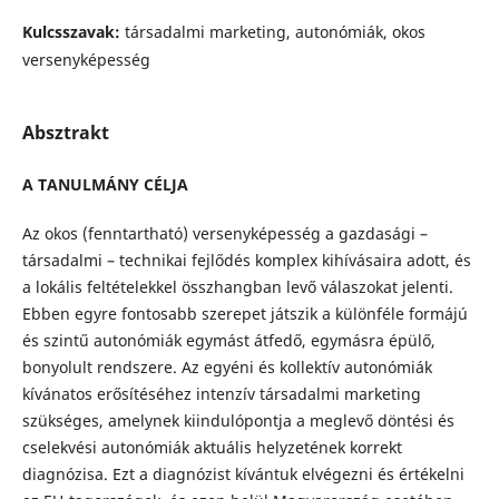
Kulcsszavak:
társadalmi marketing, autonómiák, okos
versenyképesség
Absztrakt
A TANULMÁNY CÉLJA
Az okos (fenntartható) versenyképesség a gazdasági –
társadalmi – technikai fejlődés komplex kihívásaira adott, és
a lokális feltételekkel összhangban levő válaszokat jelenti.
Ebben egyre fontosabb szerepet játszik a különféle formájú
és szintű autonómiák egymást átfedő, egymásra épülő,
bonyolult rendszere. Az egyéni és kollektív autonómiák
kívánatos erősítéséhez intenzív társadalmi marketing
szükséges, amelynek kiindulópontja a meglevő döntési és
cselekvési autonómiák aktuális helyzetének korrekt
diagnózisa. Ezt a diagnózist kívántuk elvégezni és értékelni