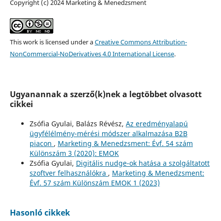
Copyright (c) 2024 Marketing & Menedzsment
This work is licensed under a
Creative Commons Attribution-
NonCommercial-NoDerivatives 4.0 International License
.
Ugyanannak a szerző(k)nek a legtöbbet olvasott
cikkei
Zsófia Gyulai, Balázs Révész,
Az eredményalapú
ügyfélélmény-mérési módszer alkalmazása B2B
piacon
,
Marketing & Menedzsment: Évf. 54 szám
Különszám 3 (2020): EMOK
Zsófia Gyulai,
Digitális nudge-ok hatása a szolgáltatott
szoftver felhasználókra
,
Marketing & Menedzsment:
Évf. 57 szám Különszám EMOK 1 (2023)
Hasonló cikkek