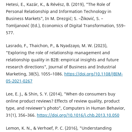
Hetesi, E., Kazár, K., & Révész, B. (2019), "The Role of
Personal Relationship and Information Technology in
Business Markets", In M. Drezgić; S. –Žiković, S. –
Tomljanović (Ed.), Economics of Digital Transformation, 559–
577.
Lasrado, F., Thaichon, P., & Nyadzayo, M. W. (2023),
"Exploring the role of relationship management and
relationship quality in B2B: empirical insights and future
research directions", Journal of Business and Industrial
Marketing, 38(5), 1055–1086.
https://doi.org/10.1108/JBIM-
05-2021-0267
Lee, E. J., & Shin, S. Y. (2014), "When do consumers buy
online product reviews? Effects of review quality, product
type, and reviewer’s photo", Computers in Human Behavior,
31(1), 356–366.
https://doi.org/10.1016/j.chb.2013.10.050
Lemon, K. N., & Verhoef, P. C. (2016), "Understanding