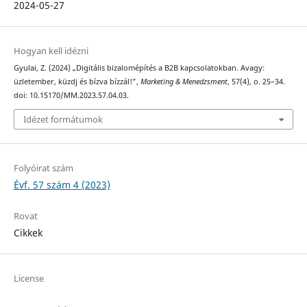
2024-05-27
Hogyan kell idézni
Gyulai, Z. (2024) „Digitális bizalomépítés a B2B kapcsolatokban. Avagy:
üzletember, küzdj és bízva bízzál!”,
Marketing & Menedzsment
, 57(4), o. 25–34.
doi: 10.15170/MM.2023.57.04.03.
Idézet formátumok
Folyóirat szám
Évf. 57 szám 4 (2023)
Rovat
Cikkek
License