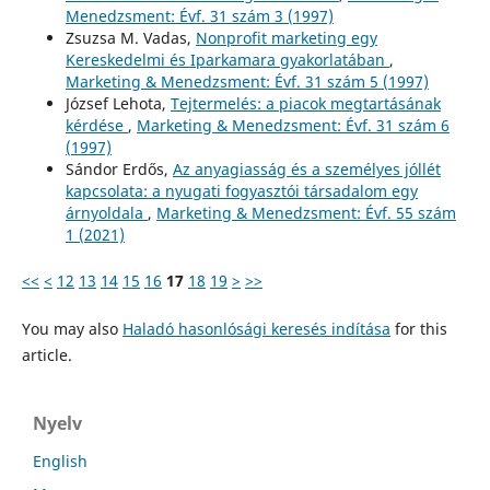
Menedzsment: Évf. 31 szám 3 (1997)
Zsuzsa M. Vadas,
Nonprofit marketing egy
Kereskedelmi és Iparkamara gyakorlatában
,
Marketing & Menedzsment: Évf. 31 szám 5 (1997)
József Lehota,
Tejtermelés: a piacok megtartásának
kérdése
,
Marketing & Menedzsment: Évf. 31 szám 6
(1997)
Sándor Erdős,
Az anyagiasság és a személyes jóllét
kapcsolata: a nyugati fogyasztói társadalom egy
árnyoldala
,
Marketing & Menedzsment: Évf. 55 szám
1 (2021)
<<
<
12
13
14
15
16
17
18
19
>
>>
You may also
Haladó hasonlósági keresés indítása
for this
article.
Nyelv
English