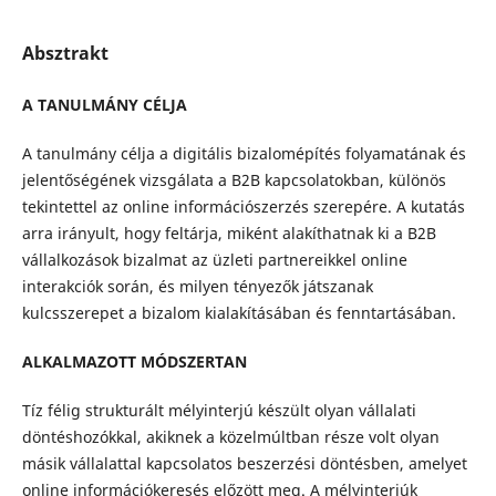
Absztrakt
A TANULMÁNY CÉLJA
A tanulmány célja a digitális bizalomépítés folyamatának és
jelentőségének vizsgálata a B2B kapcsolatokban, különös
tekintettel az online információszerzés szerepére. A kutatás
arra irányult, hogy feltárja, miként alakíthatnak ki a B2B
vállalkozások bizalmat az üzleti partnereikkel online
interakciók során, és milyen tényezők játszanak
kulcsszerepet a bizalom kialakításában és fenntartásában.
ALKALMAZOTT MÓDSZERTAN
Tíz félig strukturált mélyinterjú készült olyan vállalati
döntéshozókkal, akiknek a közelmúltban része volt olyan
másik vállalattal kapcsolatos beszerzési döntésben, amelyet
online információkeresés előzött meg. A mélyinterjúk