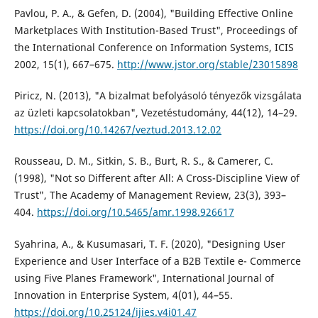
Pavlou, P. A., & Gefen, D. (2004), "Building Effective Online
Marketplaces With Institution-Based Trust", Proceedings of
the International Conference on Information Systems, ICIS
2002, 15(1), 667–675.
http://www.jstor.org/stable/23015898
Piricz, N. (2013), "A bizalmat befolyásoló tényezők vizsgálata
az üzleti kapcsolatokban", Vezetéstudomány, 44(12), 14–29.
https://doi.org/10.14267/veztud.2013.12.02
Rousseau, D. M., Sitkin, S. B., Burt, R. S., & Camerer, C.
(1998), "Not so Different after All: A Cross-Discipline View of
Trust", The Academy of Management Review, 23(3), 393–
404.
https://doi.org/10.5465/amr.1998.926617
Syahrina, A., & Kusumasari, T. F. (2020), "Designing User
Experience and User Interface of a B2B Textile e- Commerce
using Five Planes Framework", International Journal of
Innovation in Enterprise System, 4(01), 44–55.
https://doi.org/10.25124/ijies.v4i01.47