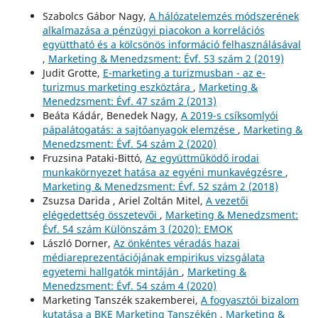
Szabolcs Gábor Nagy,
A hálózatelemzés módszerének
alkalmazása a pénzügyi piacokon a korrelációs
együttható és a kölcsönös információ felhasználásával
,
Marketing & Menedzsment: Évf. 53 szám 2 (2019)
Judit Grotte,
E-marketing a turizmusban - az e-
turizmus marketing eszköztára
,
Marketing &
Menedzsment: Évf. 47 szám 2 (2013)
Beáta Kádár, Benedek Nagy,
A 2019-s csíksomlyói
pápalátogatás: a sajtóanyagok elemzése
,
Marketing &
Menedzsment: Évf. 54 szám 2 (2020)
Fruzsina Pataki-Bittó,
Az együttműködő irodai
munkakörnyezet hatása az egyéni munkavégzésre
,
Marketing & Menedzsment: Évf. 52 szám 2 (2018)
Zsuzsa Darida , Ariel Zoltán Mitel,
A vezetői
elégedettség összetevői
,
Marketing & Menedzsment:
Évf. 54 szám Különszám 3 (2020): EMOK
László Dorner,
Az önkéntes véradás hazai
médiareprezentációjának empirikus vizsgálata
egyetemi hallgatók mintáján
,
Marketing &
Menedzsment: Évf. 54 szám 4 (2020)
Marketing Tanszék szakemberei,
A fogyasztói bizalom
kutatása a BKE Marketing Tanszékén
,
Marketing &