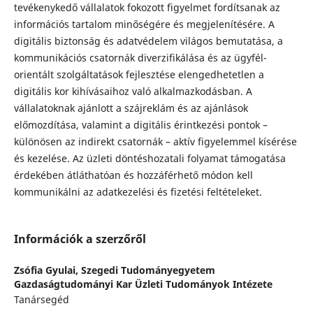
tevékenykedő vállalatok fokozott figyelmet fordítsanak az
információs tartalom minőségére és megjelenítésére. A
digitális biztonság és adatvédelem világos bemutatása, a
kommunikációs csatornák diverzifikálása és az ügyfél-
orientált szolgáltatások fejlesztése elengedhetetlen a
digitális kor kihívásaihoz való alkalmazkodásban. A
vállalatoknak ajánlott a szájreklám és az ajánlások
előmozdítása, valamint a digitális érintkezési pontok –
különösen az indirekt csatornák – aktív figyelemmel kísérése
és kezelése. Az üzleti döntéshozatali folyamat támogatása
érdekében átláthatóan és hozzáférhető módon kell
kommunikálni az adatkezelési és fizetési feltételeket.
Információk a szerzőről
Zsófia Gyulai,
Szegedi Tudományegyetem
Gazdaságtudományi Kar Üzleti Tudományok Intézete
Tanársegéd