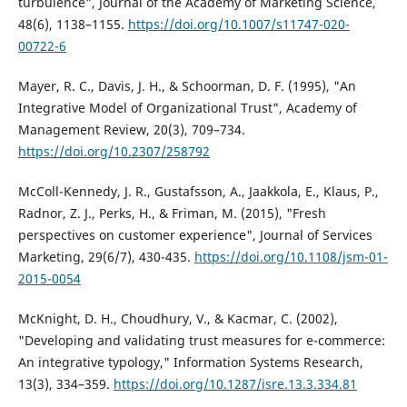
turbulence", Journal of the Academy of Marketing Science,
48(6), 1138–1155.
https://doi.org/10.1007/s11747-020-
00722-6
Mayer, R. C., Davis, J. H., & Schoorman, D. F. (1995), "An
Integrative Model of Organizational Trust", Academy of
Management Review, 20(3), 709–734.
https://doi.org/10.2307/258792
McColl-Kennedy, J. R., Gustafsson, A., Jaakkola, E., Klaus, P.,
Radnor, Z. J., Perks, H., & Friman, M. (2015), "Fresh
perspectives on customer experience", Journal of Services
Marketing, 29(6/7), 430-435.
https://doi.org/10.1108/jsm-01-
2015-0054
McKnight, D. H., Choudhury, V., & Kacmar, C. (2002),
"Developing and validating trust measures for e-commerce:
An integrative typology," Information Systems Research,
13(3), 334–359.
https://doi.org/10.1287/isre.13.3.334.81