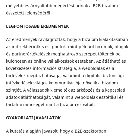
mélyebb és árnyaltabb megértést adnak a B2B bizalom
összetett jelenségéről.
LEGFONTOSABB EREDMÉNYEK
Az eredmények rávilágítottak, hogy a bizalom kialakításában
az indirekt érintkezési pontok, mint például fórumok, blogok
és partnerértékelések meghatározó szerepet töltenek be,
különösen az online vállalkozások esetében. Az átlátható és
következetes információs stratégia, a weboldalak és a
hírlevelek megbízhatósága, valamint a digitális biztonsági
intézkedések világos kommunikációja növelik a bizalom
szintjét. A válaszadók kiemelték az árképzés és a kapcsolati
adatok átláthatóságát, valamint a weboldalak esztétikai és
tartalmi minőségét mint a bizalom erősítőit.
GYAKORLATI JAVASLATOK
A kutatás alapján javasolt, hogy a B2B-szektorban