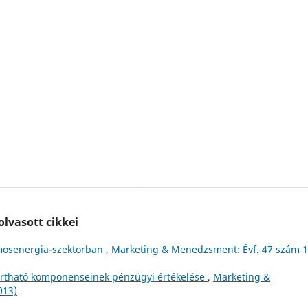
lvasott cikkei
lamosenergia-szektorban
,
Marketing & Menedzsment: Évf. 47 szám 1
artható komponenseinek pénzügyi értékelése
,
Marketing &
013)