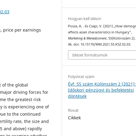
02.03
Hogyan kell idézni
Posza, A. . és Csapi, V. (2021) „How demo
, price per earnings
affects asset characteristics in Hungary”,
Marketing & Menedzsment
, 55(Különszám 2),
46. doi: 10.15170/MM.2021.55.KSZ.02.03.
Idézet formátumok
Folyóirat szám
Évf. 55 szám Különszám 2 (2021):
 of the global
Időskori pénzügyi és befektetési
major driving forces for
döntések
me the greatest risk
y is experiencing one of
Rovat
Due to the continued
Cikkek
rtility rate, the size and
65 and above) rapidly
ims to examine whether