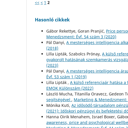
<<
<
1
2
Hasonló cikkek
Gábor Rekettye, Goran Pranjić,
Price perso
Menedzsment: Évf. 54 szám 3 (2020)
Pál Danyi,
A mesterséges intelligencia al
(2018)
Lilla Lipták, Szabolcs Prónay,
A külső refer
gyakorolt hatásának szemkamerás vizsgál
(2023)
Pál Danyi,
A mesterséges intelligencia ár
Évf. 53 szám 1 (2019)
Lilla Lipták ,
A külső referenciaár hatása a
EMOK Különszám (2022)
László Mucha, Titanilla Oravecz, Gedeon T
segítségével
,
Marketing & Menedzsment: É
Mónika Kuti,
Az idősödő társadalom pénzü
(2021): Időskori pénzügyi és befektetési d
Hanna Oirik Menahem, Israel Boxer, Gábo
awareness, price and psychological wellbe