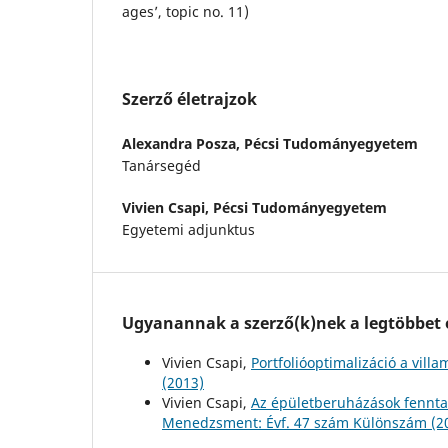
ages’, topic no. 11)
Szerző életrajzok
Alexandra Posza,
Pécsi Tudományegyetem
Tanársegéd
Vivien Csapi,
Pécsi Tudományegyetem
Egyetemi adjunktus
Ugyanannak a szerző(k)nek a legtöbbet o
Vivien Csapi,
Portfolióoptimalizáció a vil
(2013)
Vivien Csapi,
Az épületberuházások fennt
Menedzsment: Évf. 47 szám Különszám (2