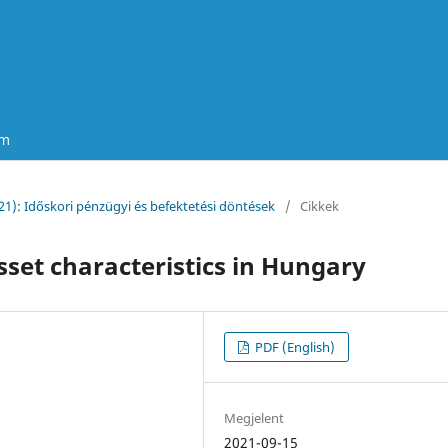
um
21): Időskori pénzügyi és befektetési döntések
/
Cikkek
set characteristics in Hungary
PDF (English)
Megjelent
2021-09-15