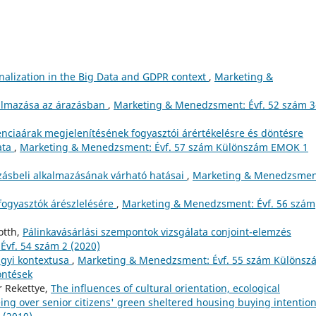
nalization in the Big Data and GDPR context
,
Marketing &
kalmazása az árazásban
,
Marketing & Menedzsment: Évf. 52 szám 3
enciaárak megjelenítésének fogyasztói árértékelésre és döntésre
ata
,
Marketing & Menedzsment: Évf. 57 szám Különszám EMOK 1
azásbeli alkalmazásának várható hatásai
,
Marketing & Menedzsmen
 fogyasztók árészlelésére
,
Marketing & Menedzsment: Évf. 56 szám
otth,
Pálinkavásárlási szempontok vizsgálata conjoint-elemzés
vf. 54 szám 2 (2020)
gyi kontextusa
,
Marketing & Menedzsment: Évf. 55 szám Különsz
öntések
r Rekettye,
The influences of cultural orientation, ecological
ing over senior citizens' green sheltered housing buying intentio