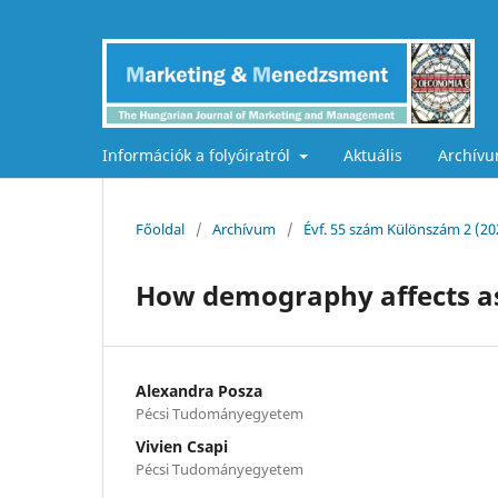
Információk a folyóiratról
Aktuális
Archív
Főoldal
/
Archívum
/
Évf. 55 szám Különszám 2 (20
How demography affects as
Alexandra Posza
Pécsi Tudományegyetem
Vivien Csapi
Pécsi Tudományegyetem