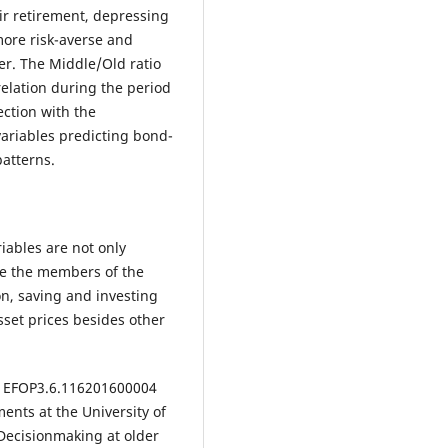
ir retirement, depressing
more risk-averse and
er. The Middle/Old ratio
relation during the period
ction with the
ariables predicting bond-
patterns.
iables are not only
ce the members of the
n, saving and investing
sset prices besides other
EFOP­3.6.1­16­2016­00004
nts at the University of
‘Decision­making at older