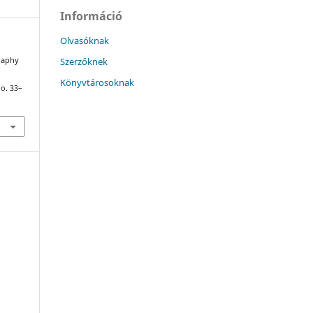
Információ
Olvasóknak
Szerzőknek
graphy
Könyvtárosoknak
 o. 33–