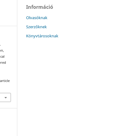
Információ
Olvasóknak
Szerzőknek
Könyvtárosoknak
.
on,
cal
ered
article