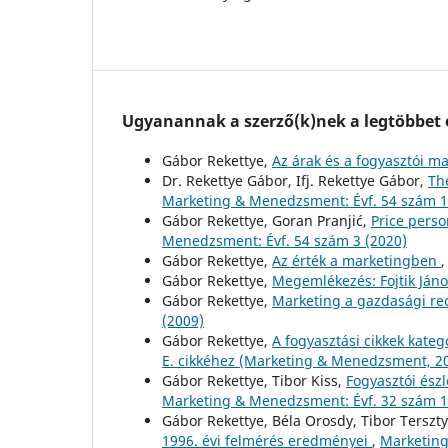
Ugyanannak a szerző(k)nek a legtöbbet o
Gábor Rekettye,
Az árak és a fogyasztói m
Dr. Rekettye Gábor, Ifj. Rekettye Gábor,
Th
Marketing & Menedzsment: Évf. 54 szám 1
Gábor Rekettye, Goran Pranjić,
Price perso
Menedzsment: Évf. 54 szám 3 (2020)
Gábor Rekettye,
Az érték a marketingben
Gábor Rekettye,
Megemlékezés: Fojtik Ján
Gábor Rekettye,
Marketing a gazdasági re
(2009)
Gábor Rekettye,
A fogyasztási cikkek kateg
E. cikkéhez (Marketing & Menedzsment, 2
Gábor Rekettye, Tibor Kiss,
Fogyasztói ész
Marketing & Menedzsment: Évf. 32 szám 1
Gábor Rekettye, Béla Orosdy, Tibor Terszt
1996. évi felmérés eredményei
,
Marketing