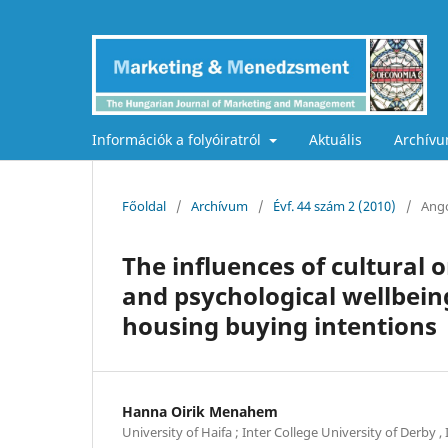
Információk a folyóiratról
Aktuális
Archív
Főoldal
/
Archívum
/
Évf. 44 szám 2 (2010)
/
Ango
The influences of cultural 
and psychological wellbeing
housing buying intentions
Hanna Oirik Menahem
University of Haifa ; Inter College University of Derby , 