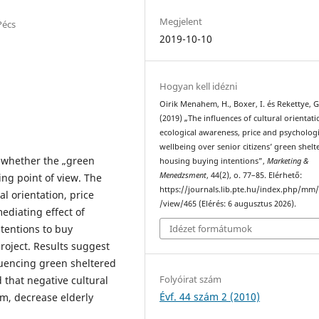
Megjelent
Pécs
2019-10-10
Hogyan kell idézni
Oirik Menahem, H., Boxer, I. és Rekettye, G
(2019) „The influences of cultural orientati
ecological awareness, price and psychologi
wellbeing over senior citizens’ green shelt
e whether the „green
housing buying intentions”,
Marketing &
Menedzsment
, 44(2), o. 77–85. Elérhető:
ing point of view. The
https://journals.lib.pte.hu/index.php/mm/
l orientation, price
/view/465 (Elérés: 6 augusztus 2026).
ediating effect of
ntentions to buy
Idézet formátumok
oject. Results suggest
luencing green sheltered
Folyóirat szám
 that negative cultural
Évf. 44 szám 2 (2010)
sm, decrease elderly