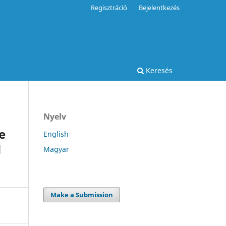
Regisztráció
Bejelentkezés
Keresés
Nyelv
e
English
d
Magyar
Make a Submission