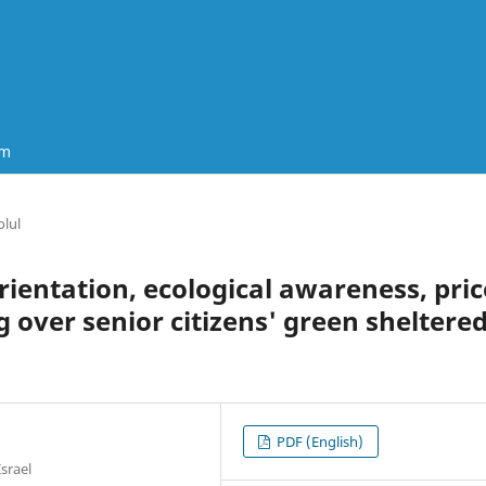
um
lul
orientation, ecological awareness, pric
 over senior citizens' green sheltere
PDF (English)
Israel