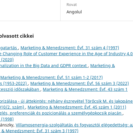
Rovat
Angolul
lvasott cikkei
agatartás
,
Marketing & Menedzsment: Évf. 31 szám 4 (1997)
e Changing Role of Customer Experience in the Age of Industry 4.
 (2020)
nalization in the Big Data and GDPR context
,
Marketing &
,
Marketing & Menedzsment: Évf. 51 szám 1-2 (2017)
os (1953-2022)
,
Marketing & Menedzsment: Évf. 56 szám 3 (2022)
cesszió időszakában
,
Marketing & Menedzsment: Évf. 43 szám 1
orizálása - új áttekintés: néhány észrevétel Törőcsik M. és Jakopáne
010/2. szám)
,
Marketing & Menedzsment: Évf. 45 szám 1 (2011)
lelés, preferenciák és pozicionálás a személygépkocsik piacán
,
 (1998)
yánszky,
Villamosenergia-szolgáltatás és fogyasztói elégedettség: a
 & Menedzsment: Évf. 31 szám 3 (1997)