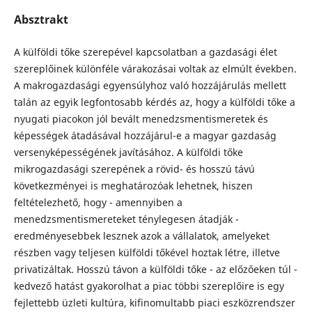
Absztrakt
A külföldi tőke szerepével kapcsolatban a gazdasági élet
szereplőinek különféle várakozásai voltak az elmúlt években.
A makrogazdasági egyensúlyhoz való hozzájárulás mellett
talán az egyik legfontosabb kérdés az, hogy a külföldi tőke a
nyugati piacokon jól bevált menedzsmentismeretek és
képességek átadásával hozzájárul-e a magyar gazdaság
versenyképességének javításához. A külföldi tőke
mikrogazdasági szerepének a rövid- és hosszú távú
következményei is meghatározóak lehetnek, hiszen
feltételezhető, hogy - amennyiben a
menedzsmentismereteket ténylegesen átadják -
eredményesebbek lesznek azok a vállalatok, amelyeket
részben vagy teljesen külföldi tőkével hoztak létre, illetve
privatizáltak. Hosszú távon a külföldi tőke - az előzőeken túl -
kedvező hatást gyakorolhat a piac többi szereplőire is egy
fejlettebb üzleti kultúra, kifinomultabb piaci eszközrendszer