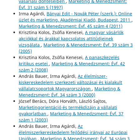
vásárlási döntéseiben
,
Marketing & Menedzsment:
Évf. 31 szám 5 (1997)
Irma Agárdi,
Bányai Edit - Novák Péter (szerk.): Online
üzlet és marketing. Akadémiai Kiadó, Budapest, 2011
,
Marketing & Menedzsment: Évf. 45 szám 4 (2011)
Krisztina Kolos, Zsófia Kenesei,
A magyar vásárlók
akciókkal és árakkal kapcsolatos attitűdjeinek
vizsgálata
,
Marketing & Menedzsment: Évf. 39 szám 3
(2005)
Krisztina Kolos, Zsófia Kenesei,
A panaszkezelés
kritikus esetei
,
Marketing & Menedzsment: Évf. 42
szám 2 (2008)
András Bauer, Irma Agárdi,
Az élelmiszer-
kiskereskedelem szerkezeti változásai és kialakult
vállalatcsoportok Magyarországon
,
Marketing &
Menedzsment: Évf. 34 szám 3 (2000)
József Berács, Dóra Horváth, László Sajtos,
Marketingorientáció és termékdizájn a vállalati
gyakorlatban
,
Marketing & Menedzsment: Évf. 37
szám 1 (2003)
András Bauer, Irma Agárdi,
Az
élelmiszerkereskedelem fejlődési irányai az Európai
Unióban
,
Marketing & Menedzsment: Évf. 34 szám 3