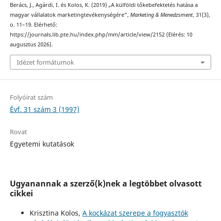
Berács, J., Agárdi, I. és Kolos, K. (2019) „A külföldi tőkebefektetés hatása a
magyar vállalatok marketingtevékenységére”,
Marketing & Menedzsment
, 31(3),
o. 11–19. Elérhető:
https://journals.lib.pte.hu/index.php/mm/article/view/2152 (Elérés: 10
augusztus 2026).
Idézet formátumok
Folyóirat szám
Évf. 31 szám 3 (1997)
Rovat
Egyetemi kutatások
Ugyanannak a szerző(k)nek a legtöbbet olvasott
cikkei
Krisztina Kolos,
A kockázat szerepe a fogyasztók