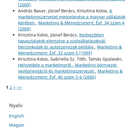
(2000)
András Bauer, József Berács, Krisztina Kolos,
A
marketingszervezet megjelenése a magyar vállalatok
körében
,
Marketing & Menedzsment: Évf. 34 szám 4
(2000)
Krisztina Kolos, József Berács,
Kedvezőtlen
tapasztalatok elemzése a szolgáltatásoknál:
benzinkutak és autószervizek példája
,
Marketing &
Menedzsment: Évf. 33 szám 5 (1999)
Krisztina Kolos, Gabriella Sz. Tóth, Tamás Gyulavári,
Helyzetkép a marketingről - Marketing környezet,
vevőorientáció és marketingszervezet
,
Marketing &
Menedzsment: Évf. 40 szám 5-6 (2006)
1
2
>
>>
Nyelv
English
Magyar