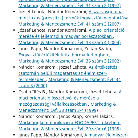
Marketing & Menedzsment: Évf. 31 szám 2 (1997)
József Lehota, Nándor Komáromi,
A szarvasgomba,
mint luxus (presztízs) termék fogyasztói magatartása
,
Marketing & Menedzsment: Évf. 41 szám 3 (2007)
József Lehota, Nándor Komáromi,
A piaci orientáció
mérése és jellemzői a magyar borászatokban
,
Marketing & Menedzsment: Évf. 38 szám 4 (2004)
János Papp, Nándor Komáromi, Zoltán Szabó,
Fogyasztói értékítéletek a bormarketingben
,
Marketing & Menedzsment: Évf. 36 szám 3 (2002)
Nándor Komáromi, József Lehota,
Az értékesítési
csatornán belüli magatartás az élelmiszer-
termelésben
,
Marketing & Menedzsment: Évf. 34
szám 3 (2000)
Csaba Illés B., Nándor Komáromi, József Lehota,
A
piaci orientáció összetevői és mérése a
mezőgazdasági vállalkozásokban
,
Marketing &
Menedzsment: Évf. 33 szám 3-4 (1999)
Nándor Komáromi, János Papp, Kornél Takács,
Marketingkommunikáció a FOODAPEST tükrében
,
Marketing & Menedzsment: Évf. 29 szám 6 (1995)
János Papp, Nándor Komáromi,
A magyar élelmiszer-