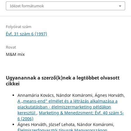
Idézet formátumok
Folyóirat szám
Évf. 31 szám 6 (1997)
Rovat
M&M mix
Ugyanannak a szerző(k)nek a legtöbbet olvasott
cikkei
Annamária Kovács, Nándor Komáromi, Ágnes Horváth,
A „means-end” elmélet és a létrázás alkalmazása a
piackutatásban - élelmiszermarketing példákon
keresztül
,
Marketing & Menedzsment: Évf. 40 szám 5-
6 (2006)
Ágnes Horváth, József Lehota, Nándor Komáromi,
Élelmiszerfogyasztói típusok Magyarországon
,