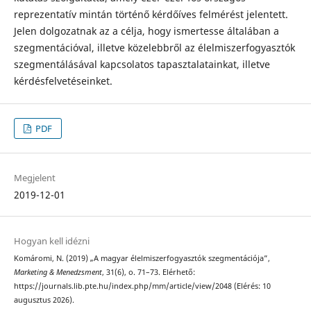
reprezentatív mintán történő kérdőíves felmérést jelentett.
Jelen dolgozatnak az a célja, hogy ismertesse általában a
szegmentációval, illetve közelebbről az élelmiszerfogyasztók
szegmentálásával kapcsolatos tapasztalatainkat, illetve
kérdésfelveté­seinket.
PDF
Megjelent
2019-12-01
Hogyan kell idézni
Komáromi, N. (2019) „A magyar élelmiszerfogyasztók szegmentációja”,
Marketing & Menedzsment
, 31(6), o. 71–73. Elérhető:
https://journals.lib.pte.hu/index.php/mm/article/view/2048 (Elérés: 10
augusztus 2026).