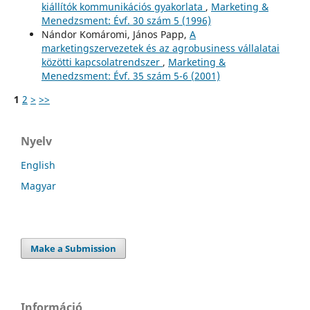
kiállítók kommunikációs gyakorlata
,
Marketing &
Menedzsment: Évf. 30 szám 5 (1996)
Nándor Komáromi, János Papp,
A
marketingszervezetek és az agrobusiness vállalatai
közötti kapcsolatrendszer
,
Marketing &
Menedzsment: Évf. 35 szám 5-6 (2001)
1
2
>
>>
Nyelv
English
Magyar
Make a Submission
Információ