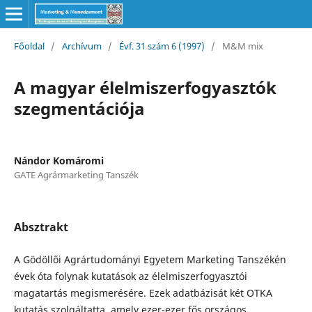
Főoldal
/
Archívum
/
Évf. 31 szám 6 (1997)
/
M&M mix
A magyar élelmiszerfogyasztók
szegmentációja
Nándor Komáromi
GATE Agrármarketing Tanszék
Absztrakt
A Gödöllői Agrártudományi Egyetem Marketing Tanszékén
évek óta folynak kutatások az élelmiszerfogyasztói
magatartás megismerésére. Ezek adatbázisát két OTKA
kutatás szolgáltatta, amely ezer-ezer fős országos