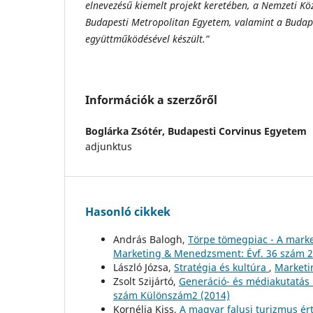
elnevezésű kiemelt projekt keretében, a Nemzeti Kö
Budapesti Metropolitan Egyetem, valamint a Budap
együttműködésével készült.”
Információk a szerzőről
Boglárka Zsótér,
Budapesti Corvinus Egyetem
adjunktus
Hasonló cikkek
András Balogh,
Törpe tömegpiac - A mark
Marketing & Menedzsment: Évf. 36 szám 2
László Józsa,
Stratégia és kultúra
,
Marketi
Zsolt Szijártó,
Generáció- és médiakutatás 
szám Különszám2 (2014)
Kornélia Kiss,
A magyar falusi turizmus ér