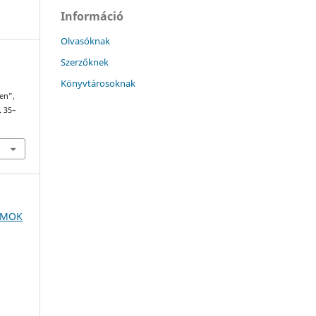
Információ
Olvasóknak
Szerzőknek
Könyvtárosoknak
en”,
. 35–
 EMOK