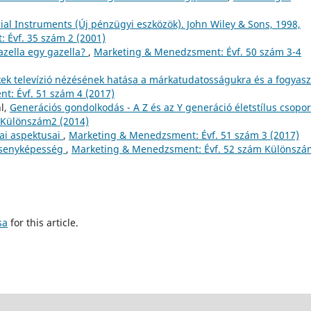
ial Instruments (Új pénzügyi eszközök). John Wiley & Sons, 1998,
 Évf. 35 szám 2 (2001)
azella egy gazella?
,
Marketing & Menedzsment: Évf. 50 szám 3-4
k televízió nézésének hatása a márkatudatosságukra és a fogyasz
: Évf. 51 szám 4 (2017)
hl,
Generációs gondolkodás - A Z és az Y generáció életstílus csopor
 Különszám2 (2014)
iai aspektusai
,
Marketing & Menedzsment: Évf. 51 szám 3 (2017)
ersenyképesség
,
Marketing & Menedzsment: Évf. 52 szám Különszá
sa
for this article.