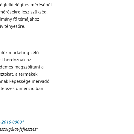
égletkielégítés mérésénél
mérésekre lesz szükség,
ulmány fő témájához
ív tényezőre.
plők marketing célú
et hordoznak az
demes megszólítani a
sztókat, a termékek
ásának képessége mérvadó
hitelezés dimenzióiban
-2016-00001
zolgálat-fejlesztés”