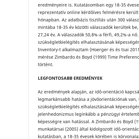
eredményeire is. Kutatásomban egy 18-35 évese
reprezentatív online kérdőíves felmérésre került
hónapban. Az adatbázis tisztítás után 300 válasz
mintába 18-35 év közötti válaszadók kerültek be,
27,24 év. A válaszadók 50,8%-a férfi, 49,2%-a nő
szükségletkielégítés elhalasztásának képességér
Inventory-t alkalmaztam (Hoerger és és tsai 2011
mérése Zimbardo és Boyd (1999) Time Preference
történt.
LEGFONTOSABB EREDMÉNYEK
Az eredmények alapján, az idő-orientáció kapcsá
legmarkánsabb hatása a jövőorientációnak van, 
szükségletkielégítés elhalasztásának képességé
jelenhedonizmus leginkább a pénzügyi értelembe
képességre van hatással. A Zimbardo és Boyd (1
munkatársai (2005) által kidolgozott idő-orientác
kutatásban, a 18-35 évesek körében is körvonalaz