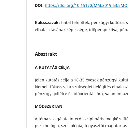
DOI:
https://doi.org/10.15170/MM.2019.53.EMO
Kulcsszavak:
fiatal felnőttek, pénzügyi kultúra, 
elhalasztásának képessége, időperspektíva, pénz
Absztrakt
A KUTATÁS CÉLJA
Jelen kutatás célja a 18-35 évesek pénzügyi kultú
kiemelt fókusszal a szükségletkielégítés elhalas
pénzügyi jóllétre és időorientációra, valamint a
MÓDSZERTAN
A téma vizsgálata interdiszciplináris megközelíté
pszichológia, szociológia, fogyasztói magatart