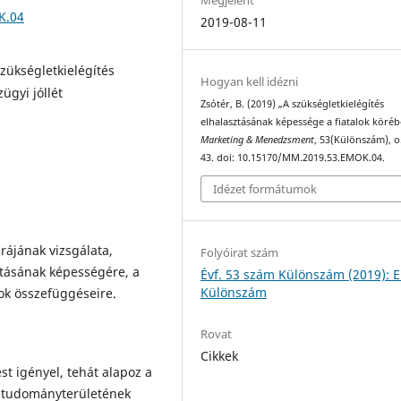
K.04
2019-08-11
szükségletkielégítés
Hogyan kell idézni
ügyi jóllét
Zsótér, B. (2019) „A szükségletkielégítés
elhalasztásának képessége a fiatalok köréb
Marketing & Menedzsment
, 53(Különszám), o
43. doi: 10.15170/MM.2019.53.EMOK.04.
Idézet formátumok
rájának vizsgálata,
Folyóirat szám
ztásának képességére, a
Évf. 53 szám Különszám (2019):
Különszám
zok összefüggéseire.
Rovat
Cikkek
st igényel, tehát alapoz a
ás tudományterületének