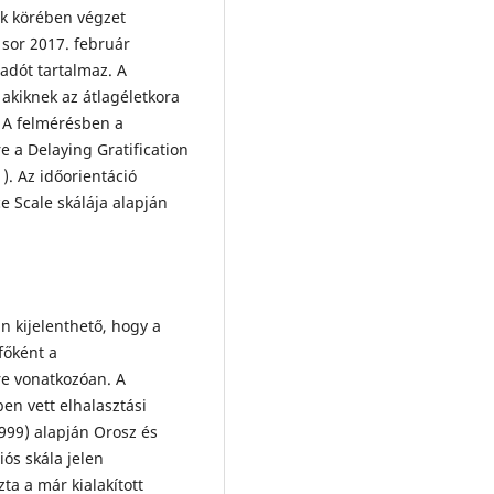
k körében végzet
 sor 2017. február
adót tartalmaz. A
 akiknek az átlagéletkora
. A felmérésben a
e a Delaying Gratification
). Az időorientáció
 Scale skálája alapján
n kijelenthető, hogy a
főként a
re vonatkozóan. A
n vett elhalasztási
999) alapján Orosz és
iós skála jelen
ta a már kialakított