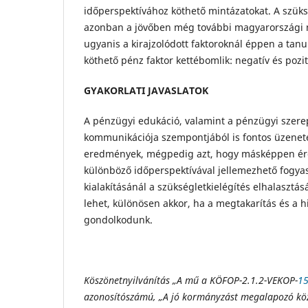
időperspektívához köthető mintázatokat. A szüks
azonban a jövőben még további magyarországi 
ugyanis a kirajzolódott faktoroknál éppen a tan
köthető pénz faktor kettébomlik: negatív és pozit
GYAKORLATI JAVASLATOK
A pénzügyi edukáció, valamint a pénzügyi szere
kommunikációja szempontjából is fontos üzenet
eredmények, mégpedig azt, hogy másképpen ér
különböző időperspektívával jellemezhető fogya
kialakításánál a szükségletkielégítés elhalaszt
lehet, különösen akkor, ha a megtakarítás és a 
gondolkodunk.
Köszönetnyilvánítás „A mű a KÖFOP-2.1.2-VEKOP-
15
azonosítószámú, „A jó kormányzást megalapozó közs