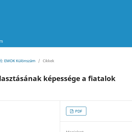
um
19): EMOK Különszám
/
Cikkek
alasztásának képessége a fiatalok
PDF
Megjelent