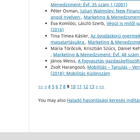
Menedzsment: Évf. 35 szám 1 (2001)
Péter Osman,
Julian Walmsley: New Financ
angol nyelven
,
Marketing & Menedzsment:
Éva Komlósi, László Szerb,
Végül is mitől g
(2016)
Tina Tímea Kásler,
Az óvodáskorú gyermeke
magatartásukra
,
Marketing & Menedzsment
Mária Törőcsik, Krisztián Szűcs, Dániel Ke
,
Marketing & Menedzsment: Évf. 48 szám
János Weiss,
A fogyasztás gazdaságfilozóf
Zsolt Harangozó,
Mobilitás – Tanulás – V
(2018): Mobilitás Különszám
<<
<
4
5
6
7
8
9
10
11
12
13
>
>>
You may also
Haladó hasonlósági keresés indítá