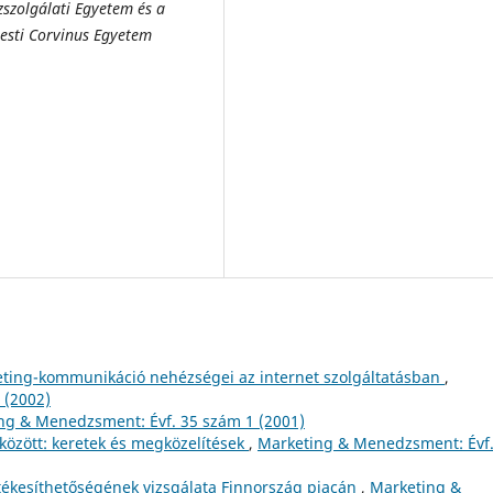
zszolgálati Egyetem és a
esti Corvinus Egyetem
eting-kommunikáció nehézségei az internet szolgáltatásban
,
 (2002)
ng & Menedzsment: Évf. 35 szám 1 (2001)
között: keretek és megközelítések
,
Marketing & Menedzsment: Évf.
tékesíthetőségének vizsgálata Finnország piacán
,
Marketing &