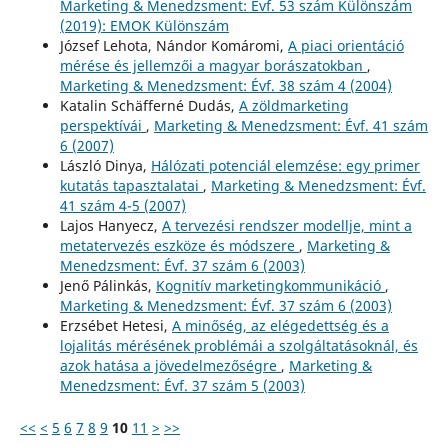
Marketing & Menedzsment: Évf. 53 szám Különszám
(2019): EMOK Különszám
József Lehota, Nándor Komáromi,
A piaci orientáció
mérése és jellemzői a magyar borászatokban
,
Marketing & Menedzsment: Évf. 38 szám 4 (2004)
Katalin Schäfferné Dudás,
A zöldmarketing
perspektívái
,
Marketing & Menedzsment: Évf. 41 szám
6 (2007)
László Dinya,
Hálózati potenciál elemzése: egy primer
kutatás tapasztalatai
,
Marketing & Menedzsment: Évf.
41 szám 4-5 (2007)
Lajos Hanyecz,
A tervezési rendszer modellje, mint a
metatervezés eszköze és módszere
,
Marketing &
Menedzsment: Évf. 37 szám 6 (2003)
Jenő Pálinkás,
Kognitív marketingkommunikáció
,
Marketing & Menedzsment: Évf. 37 szám 6 (2003)
Erzsébet Hetesi,
A minőség, az elégedettség és a
lojalitás mérésének problémái a szolgáltatásoknál, és
azok hatása a jövedelmezőségre
,
Marketing &
Menedzsment: Évf. 37 szám 5 (2003)
<<
<
5
6
7
8
9
10
11
>
>>