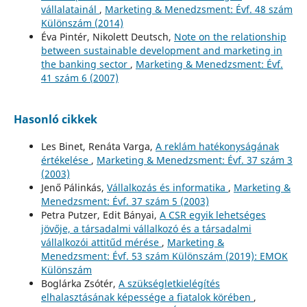
vállalatainál
,
Marketing & Menedzsment: Évf. 48 szám
Különszám (2014)
Éva Pintér, Nikolett Deutsch,
Note on the relationship
between sustainable development and marketing in
the banking sector
,
Marketing & Menedzsment: Évf.
41 szám 6 (2007)
Hasonló cikkek
Les Binet, Renáta Varga,
A reklám hatékonyságának
értékelése
,
Marketing & Menedzsment: Évf. 37 szám 3
(2003)
Jenő Pálinkás,
Vállalkozás és informatika
,
Marketing &
Menedzsment: Évf. 37 szám 5 (2003)
Petra Putzer, Edit Bányai,
A CSR egyik lehetséges
jövője, a társadalmi vállalkozó és a társadalmi
vállalkozói attitűd mérése
,
Marketing &
Menedzsment: Évf. 53 szám Különszám (2019): EMOK
Különszám
Boglárka Zsótér,
A szükségletkielégítés
elhalasztásának képessége a fiatalok körében
,