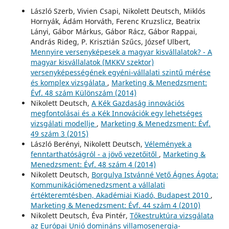
László Szerb, Vivien Csapi, Nikolett Deutsch, Miklós
Hornyák, Ádám Horváth, Ferenc Kruzslicz, Beatrix
Lányi, Gábor Márkus, Gábor Rácz, Gábor Rappai,
András Rideg, P. Krisztián Szűcs, József Ulbert,
Mennyire versenyképesek a magyar kisvállalatok? - A
magyar kisvállalatok (MKKV szektor)
versenyképességének egyéni-vállalati szintű mérése
és komplex vizsgálata
,
Marketing & Menedzsment:
Évf. 48 szám Különszám (2014)
Nikolett Deutsch,
A Kék Gazdaság innovációs
megfontolásai és a Kék Innovációk egy lehetséges
vizsgálati modellje
,
Marketing & Menedzsment: Évf.
49 szám 3 (2015)
László Berényi, Nikolett Deutsch,
Vélemények a
fenntarthatóságról - a jövő vezetőitől
,
Marketing &
Menedzsment: Évf. 48 szám 4 (2014)
Nikolett Deutsch,
Borgulya Istvánné Vető Ágnes Ágota:
Kommunikációmenedzsment a vállalati
értékteremtésben, Akadémiai Kiadó, Budapest 2010
,
Marketing & Menedzsment: Évf. 44 szám 4 (2010)
Nikolett Deutsch, Éva Pintér,
Tőkestruktúra vizsgálata
az Európai Unió domináns villamosenergia-