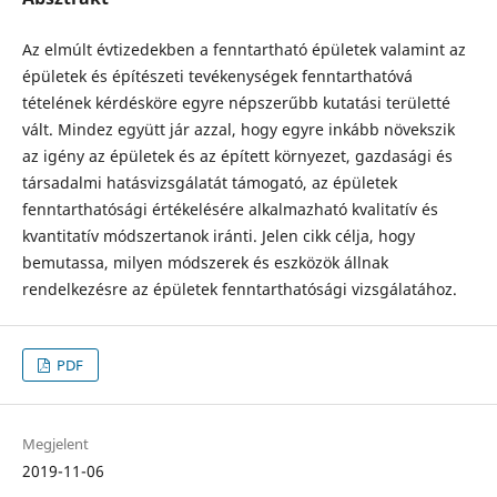
Az elmúlt évtizedekben a fenntartható épületek valamint az
épületek és építé­szeti tevékenységek fenntarthatóvá
tételének kérdésköre egyre népszerűbb kutatási területté
vált. Mindez együtt jár azzal, hogy egyre inkább növekszik
az igény az épületek és az épített környezet, gazdasági és
társadalmi hatásvizsgálatát támogató, az épületek
fenntarthatósági értékelésére alkalmazható kvalitatív és
kvantitatív módszertanok iránti. Jelen cikk célja, hogy
bemutassa, milyen módszerek és eszkö­zök állnak
rendelkezésre az épületek fenntarthatósági vizsgálatához.
PDF
Megjelent
2019-11-06