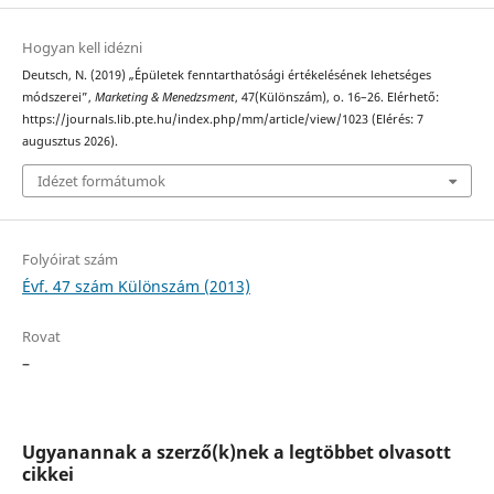
Hogyan kell idézni
Deutsch, N. (2019) „Épületek fenntarthatósági értékelésének lehetséges
módszerei”,
Marketing & Menedzsment
, 47(Különszám), o. 16–26. Elérhető:
https://journals.lib.pte.hu/index.php/mm/article/view/1023 (Elérés: 7
augusztus 2026).
Idézet formátumok
Folyóirat szám
Évf. 47 szám Különszám (2013)
Rovat
–
Ugyanannak a szerző(k)nek a legtöbbet olvasott
cikkei