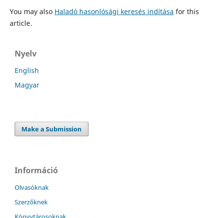
You may also
Haladó hasonlósági keresés indítása
for this
article.
Nyelv
English
Magyar
Make a Submission
Információ
Olvasóknak
Szerzőknek
Könyvtárosoknak