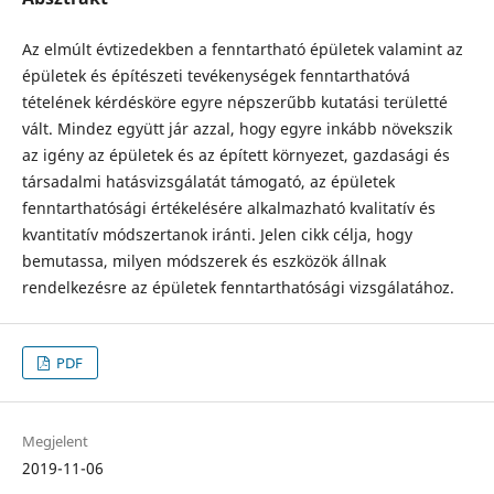
Az elmúlt évtizedekben a fenntartható épületek valamint az
épületek és építé­szeti tevékenységek fenntarthatóvá
tételének kérdésköre egyre népszerűbb kutatási területté
vált. Mindez együtt jár azzal, hogy egyre inkább növekszik
az igény az épületek és az épített környezet, gazdasági és
társadalmi hatásvizsgálatát támogató, az épületek
fenntarthatósági értékelésére alkalmazható kvalitatív és
kvantitatív módszertanok iránti. Jelen cikk célja, hogy
bemutassa, milyen módszerek és eszkö­zök állnak
rendelkezésre az épületek fenntarthatósági vizsgálatához.
PDF
Megjelent
2019-11-06