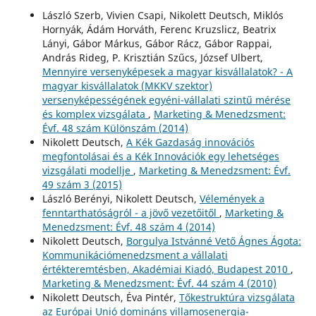
László Szerb, Vivien Csapi, Nikolett Deutsch, Miklós
Hornyák, Ádám Horváth, Ferenc Kruzslicz, Beatrix
Lányi, Gábor Márkus, Gábor Rácz, Gábor Rappai,
András Rideg, P. Krisztián Szűcs, József Ulbert,
Mennyire versenyképesek a magyar kisvállalatok? - A
magyar kisvállalatok (MKKV szektor)
versenyképességének egyéni-vállalati szintű mérése
és komplex vizsgálata
,
Marketing & Menedzsment:
Évf. 48 szám Különszám (2014)
Nikolett Deutsch,
A Kék Gazdaság innovációs
megfontolásai és a Kék Innovációk egy lehetséges
vizsgálati modellje
,
Marketing & Menedzsment: Évf.
49 szám 3 (2015)
László Berényi, Nikolett Deutsch,
Vélemények a
fenntarthatóságról - a jövő vezetőitől
,
Marketing &
Menedzsment: Évf. 48 szám 4 (2014)
Nikolett Deutsch,
Borgulya Istvánné Vető Ágnes Ágota:
Kommunikációmenedzsment a vállalati
értékteremtésben, Akadémiai Kiadó, Budapest 2010
,
Marketing & Menedzsment: Évf. 44 szám 4 (2010)
Nikolett Deutsch, Éva Pintér,
Tőkestruktúra vizsgálata
az Európai Unió domináns villamosenergia-