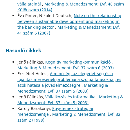
vállalatainál
,
Marketing & Menedzsment: Évf. 48 szám
Különszám (2014)
Éva Pintér, Nikolett Deutsch,
Note on the relationship
between sustainable development and marketing in
the banking sector
,
Marketing & Menedzsment: Évf.
41 szám 6 (2007)
Hasonló cikkek
Jenő Pálinkás,
Kognitív marketingkommunikáció
,
Marketing & Menedzsment: Évf. 37 szám 6 (2003)
Erzsébet Hetesi,
A minőség, az elégedettség és a
lojalitás mérésének problémái a szolgáltatásoknál, és
azok hatása a jövedelmezőségre
,
Marketing &
Menedzsment: Évf. 37 szám 5 (2003)
Jenő Pálinkás,
Vállalkozás és informatika
,
Marketing &
Menedzsment: Évf. 37 szám 5 (2003)
Károly Barakonyi,
Egyetemek stratégiai
menedzsmentje
,
Marketing & Menedzsment: Évf. 32
szám 2 (1998)