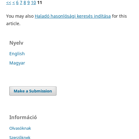
<<
<
6
7
8
9
10
11
You may also
Haladó hasonlósági keresés indítása
for this
article.
Nyelv
English
Magyar
Make a Submission
Információ
Olvasóknak
Szerzőknek