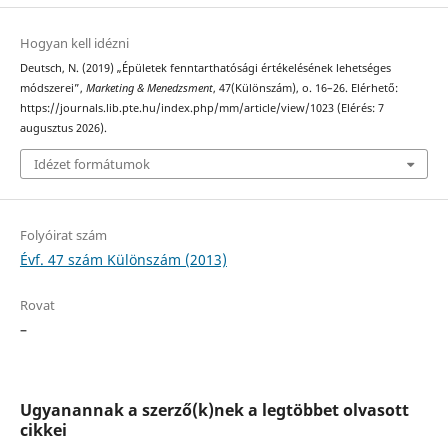
Hogyan kell idézni
Deutsch, N. (2019) „Épületek fenntarthatósági értékelésének lehetséges
módszerei”,
Marketing & Menedzsment
, 47(Különszám), o. 16–26. Elérhető:
https://journals.lib.pte.hu/index.php/mm/article/view/1023 (Elérés: 7
augusztus 2026).
Idézet formátumok
Folyóirat szám
Évf. 47 szám Különszám (2013)
Rovat
–
Ugyanannak a szerző(k)nek a legtöbbet olvasott
cikkei