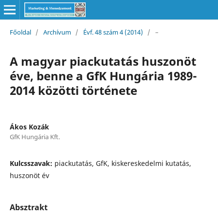
Főoldal
/
Archívum
/
Évf. 48 szám 4 (2014)
/
–
A magyar piackutatás huszonöt
éve, benne a GfK Hungária 1989-
2014 közötti története
Ákos Kozák
GfK Hungária Kft.
Kulcsszavak:
piackutatás, GfK, kiskereskedelmi kutatás,
huszonöt év
Absztrakt