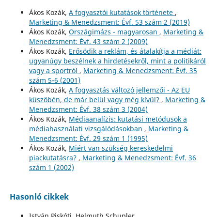
Ákos Kozák,
A fogyasztói kutatások története
,
Marketing & Menedzsment: Évf. 53 szám 2 (2019)
Ákos Kozák,
Országimázs - magyarosan
,
Marketing &
Menedzsment: Évf. 43 szám 2 (2009)
Ákos Kozák,
Erősödik a reklám, és átalakítja a médiát:
ugyanúgy beszélnek a hirdetésekről, mint a politikáról
vagy a sportról
,
Marketing & Menedzsment: Évf. 35
szám 5-6 (2001)
Ákos Kozák,
A fogyasztás változó jellemzői - Az EU
küszöbén, de már belül vagy még kívül?
,
Marketing &
Menedzsment: Évf. 38 szám 3 (2004)
Ákos Kozák,
Médiaanalízis: kutatási metódusok a
médiahasználati vizsgálódásokban
,
Marketing &
Menedzsment: Évf. 29 szám 1 (1995)
Ákos Kozák,
Miért van szükség kereskedelmi
piackutatásra?
,
Marketing & Menedzsment: Évf. 36
szám 1 (2002)
Hasonló cikkek
István Piskóti, Helmuth Schupler,