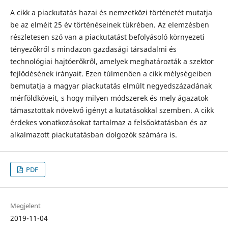
A cikk a piackutatás hazai és nemzetközi történetét mutatja
be az elméit 25 év történéseinek tükrében. Az elemzésben
részletesen szó van a piackutatást befolyásoló környezeti
tényezőkről s mindazon gazdasági társadalmi és
technológiai hajtóerőkről, amelyek meghatározták a szektor
fejlődésének irányait. Ezen túlmenően a cikk mélységeiben
bemutatja a magyar piackutatás elmúlt negyedszázadának
mérföldköveit, s hogy milyen módszerek és mely ágazatok
támasztottak növekvő igényt a kutatásokkal szemben. A cikk
érdekes vonatkozásokat tartalmaz a felsőoktatásban és az
alkalmazott piackutatásban dolgozók számára is.
PDF
Megjelent
2019-11-04