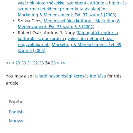
vásárlók biotermékekkel szembeni attitűdje a hiper- és
szupermarketekben: primer kutatás alapján
,
Marketing & Menedzsment: Évf. 37 szám 6 (2003)
Szilvia Deés,
Menedzseljük a kultúrát
,
Marketing &
Menedzsment: Évf. 36 szám 5-6 (2002)
Róbert Csák, András R. Nagy,
Támogató trendek: a
kulturális szponzoráció gyakorlata néhány hazai
nagyvállalatnál
,
Marketing & Menedzsment: Évf. 39
szám 6 (2005)
<<
<
29
30
31
32
33
34
35
>
>>
You may also
Haladó hasonlósági keresés indítása
for this
article.
Nyelv
English
Magyar