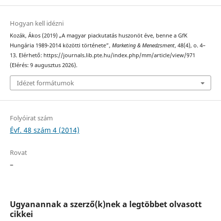
Hogyan kell idézni
Kozák, Ákos (2019) „A magyar piackutatás huszonöt éve, benne a GfK
Hungária 1989-2014 közötti története”,
Marketing & Menedzsment
, 48(4), o. 4–
13. Elérhető: https://journals.lib.pte.hu/index.php/mm/article/view/971
(Elérés: 9 augusztus 2026).
Idézet formátumok
Folyóirat szám
Évf. 48 szám 4 (2014)
Rovat
–
Ugyanannak a szerző(k)nek a legtöbbet olvasott
cikkei