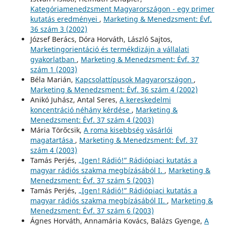
Kategóriamenedzsment Magyarországon - egy primer
kutatás eredményei
,
Marketing & Menedzsment: Évf.
36 szám 3 (2002)
József Berács, Dóra Horváth, László Sajtos,
Marketingorientáció és termékdizájn a vállalati
gyakorlatban
,
Marketing & Menedzsment: Évf. 37
szám 1 (2003)
Béla Marián,
Kapcsolattípusok Magyarországon
,
Marketing & Menedzsment: Évf. 36 szám 4 (2002)
Anikó Juhász, Antal Seres,
A kereskedelmi
koncentráció néhány kérdése
,
Marketing &
Menedzsment: Évf. 37 szám 4 (2003)
Mária Törőcsik,
A roma kisebbség vásárlói
magatartása
,
Marketing & Menedzsment: Évf. 37
szám 4 (2003)
Tamás Perjés,
„Igen! Rádió!” Rádiópiaci kutatás a
magyar rádiós szakma megbízásából I.
,
Marketing &
Menedzsment: Évf. 37 szám 5 (2003)
Tamás Perjés,
„Igen! Rádió!” Rádiópiaci kutatás a
magyar rádiós szakma megbízásából II.
,
Marketing &
Menedzsment: Évf. 37 szám 6 (2003)
Ágnes Horváth, Annamária Kovács, Balázs Gyenge,
A