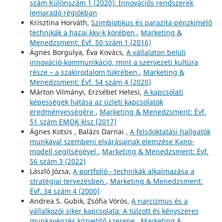
szám Különszám 1 (2020): Innovációs rendszerek
lemaradó régiókban
Krisztina Horváth,
Szimbiotikus és parazita pénzkímélő
technikák a hazai kkv-k körében
,
Marketing &
Menedzsment: Évf. 50 szám 1 (2016)
Ágnes Borgulya, Éva Kovács,
A vállalaton belüli
innováció-kommunikáció, mint a szervezeti kultúra
része – a szakirodalom tükrében
,
Marketing &
Menedzsment: Évf. 54 szám 4 (2020)
Márton Vilmányi, Erzsébet Hetesi,
A kapcsolati
képességek hatása az üzleti kapcsolatok
eredményességére
,
Marketing & Menedzsment: Évf.
51 szám EMOK klsz (2017)
Ágnes Kotsis , Balázs Darnai ,
A felsőoktatási hallgatók
munkával szembeni elvárásainak elemzése Kano-
modell segítségével
,
Marketing & Menedzsment: Évf.
56 szám 3 (2022)
László Józsa,
A portfolió - technikák alkalmazása a
stratégiai tervezésben
,
Marketing & Menedzsment:
Évf. 34 szám 4 (2000)
Andrea S. Gubik, Zsófia Vörös,
A narcizmus és a
vállalkozói siker kapcsolata: A túlzott és kényszeres
munkavégzés közvetítő szerepe
,
Marketing &