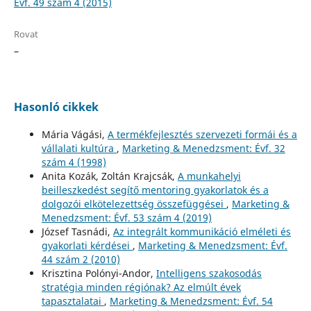
Évf. 49 szám 4 (2015)
Rovat
–
Hasonló cikkek
Mária Vágási,
A termékfejlesztés szervezeti formái és a
vállalati kultúra
,
Marketing & Menedzsment: Évf. 32
szám 4 (1998)
Anita Kozák, Zoltán Krajcsák,
A munkahelyi
beilleszkedést segítő mentoring gyakorlatok és a
dolgozói elkötelezettség összefüggései
,
Marketing &
Menedzsment: Évf. 53 szám 4 (2019)
József Tasnádi,
Az integrált kommunikáció elméleti és
gyakorlati kérdései
,
Marketing & Menedzsment: Évf.
44 szám 2 (2010)
Krisztina Polónyi-Andor,
Intelligens szakosodás
stratégia minden régiónak? Az elmúlt évek
tapasztalatai
,
Marketing & Menedzsment: Évf. 54