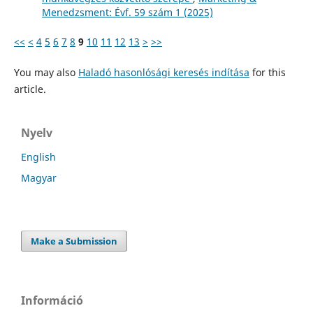
Menedzsment: Évf. 59 szám 1 (2025)
<<
<
4
5
6
7
8
9
10
11
12
13
>
>>
You may also
Haladó hasonlósági keresés indítása
for this
article.
Nyelv
English
Magyar
Make a Submission
Információ