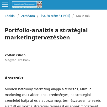
Főoldal
/
Archívum
/
Évf. 30 szám 5 (1996)
/
M&M mix
Portfolio-analízis a stratégiai
marketingtervezésben
Zoltán Olach
Magyar Hitelbank
Absztrakt
Minden hatékony marketing alapja a tervezés. Mivel a
marketing csak akkor lehet eredményes, ha stratégiai
szemlélet hatja át és alapozza meg, természetesen tervezés
alatt itt és most a stratégiai tervezést és annak módszereit