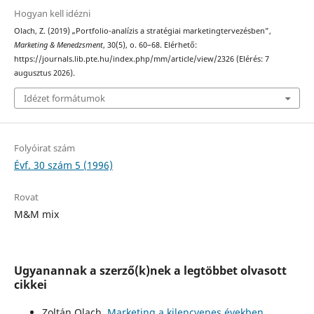
Hogyan kell idézni
Olach, Z. (2019) „Portfolio-analízis a stratégiai marketingtervezésben”,
Marketing & Menedzsment
, 30(5), o. 60–68. Elérhető:
https://journals.lib.pte.hu/index.php/mm/article/view/2326 (Elérés: 7
augusztus 2026).
Idézet formátumok
Folyóirat szám
Évf. 30 szám 5 (1996)
Rovat
M&M mix
Ugyanannak a szerző(k)nek a legtöbbet olvasott
cikkei
Zoltán Olach,
Marketing a kilencvenes években
,