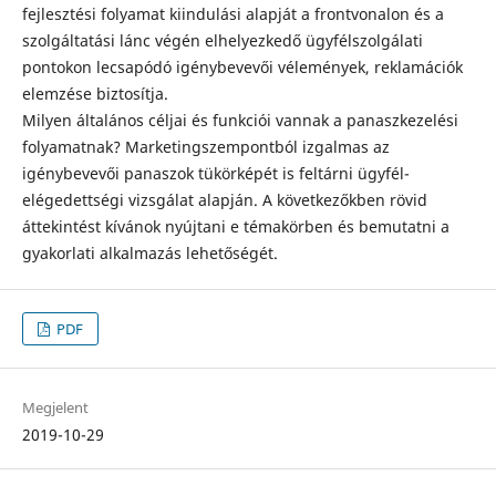
fejlesztési folyamat kiindulási alapját a frontvonalon és a
szolgáltatási lánc végén elhelyezkedő ügyfélszolgálati
pontokon lecsapódó igénybevevői vélemények, reklamációk
elemzése biztosítja.
Milyen általános céljai és funkciói vannak a panaszkezelési
folyamatnak? Marketingszempontból izgalmas az
igénybevevői panaszok tükörképét is feltárni ügyfél-
elégedettségi vizsgálat alapján. A következőkben rövid
áttekintést kívánok nyújtani e témakörben és bemutatni a
gyakorlati alkalmazás lehetőségét.
PDF
Megjelent
2019-10-29