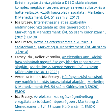
Evési magatartás vizsgálata a DEBQ skála alapján
komplex megközelítésben, avagy az evési stílusok és a
háttérváltozók közötti kapcsolat vizsgálata
,
Marketing
& Menedzsment: Évf. 51 szám 3 (2017)
Ida Ercsey,
Internethasználat és szubjektív
életminőség vizsgálata az idős generációban
,
Marketing & Menedzsment: Évf. 55 szám Különszám 1.
(2021): EMOK
Ida Ercsey,
Közös az értékteremtés a kulturális
szektorban?
,
Marketing & Menedzsment: Évf. 48 szám
3 (2014)
Ercsey Ida , Keller Veronika,
Az életstílus applikációk
használatának megítélése egy kísérlet tapasztalatai
alapján
,
Marketing & Menedzsment: Évf. 57 szám
Különszám EMOK 1 (2023)
Veronika Keller, Ida Ercsey ,
Húsfogyasztási szokások
egy naplóíró kutatás tapasztalatai alapján
,
Marketing
& Menedzsment: Évf. 54 szám Különszám 3 (2020):
EMOK
Ida Ercsey,
Az elektronikus egészségműveltség
vizsgálata az időskorú népességben
,
Marketing &
Menedzsment: Évf. 58 szám Különszám I. EMOK