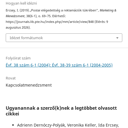
Hogyan kell idézni
Ercsey, I. (2019) „Postai elégedettség a reklamációk tükrében”,
Marketing &
Menedzsment
, 38(6-1), o. 69–75. Elérhető:
https://journals.lib.pte.hu/index.php/mm/article/view/848 (Elérés: 9
augusztus 2026).
Idézet formátumok
Folyóirat szám
Évf. 38 szám 6-1 (2004): Évf. 38-39 szám 6-1 (2004-2005)
Rovat
Kapcsolatmenedzsment
Ugyanannak a szerző(k)nek a legtöbbet olvasott
cikkei
Adrienn Dernóczy-Polyák, Veronika Keller, Ida Ercsey,