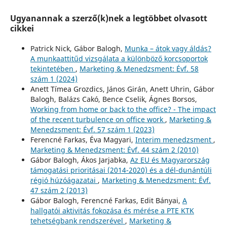
Ugyanannak a szerző(k)nek a legtöbbet olvasott
cikkei
Patrick Nick, Gábor Balogh,
Munka – átok vagy áldás?
A munkaattitűd vizsgálata a különböző korcsoportok
tekintetében
,
Marketing & Menedzsment: Évf. 58
szám 1 (2024)
Anett Tímea Grozdics, János Girán, Anett Uhrin, Gábor
Balogh, Balázs Cakó, Bence Cselik, Ágnes Borsos,
Working from home or back to the office? - The impact
of the recent turbulence on office work
,
Marketing &
Menedzsment: Évf. 57 szám 1 (2023)
Ferencné Farkas, Éva Magyari,
Interim menedzsment
,
Marketing & Menedzsment: Évf. 44 szám 2 (2010)
Gábor Balogh, Ákos Jarjabka,
Az EU és Magyarország
támogatási prioritásai (2014-2020) és a dél-dunántúli
régió húzóágazatai
,
Marketing & Menedzsment: Évf.
47 szám 2 (2013)
Gábor Balogh, Ferencné Farkas, Edit Bányai,
A
hallgatói aktivitás fokozása és mérése a PTE KTK
tehetségbank rendszerével
,
Marketing &