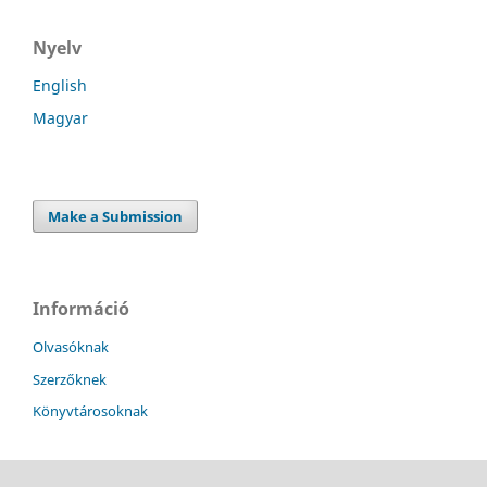
Nyelv
English
Magyar
Make a Submission
Információ
Olvasóknak
Szerzőknek
Könyvtárosoknak