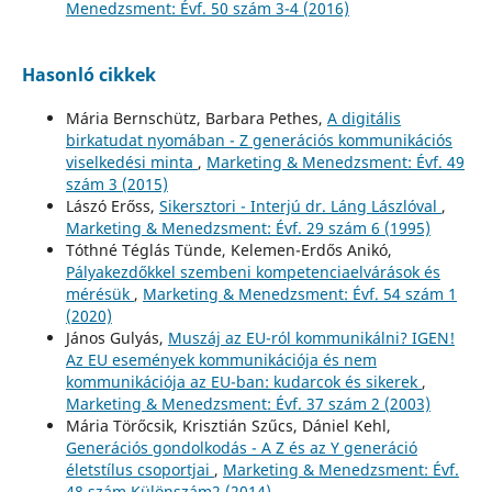
Menedzsment: Évf. 50 szám 3-4 (2016)
Hasonló cikkek
Mária Bernschütz, Barbara Pethes,
A digitális
birkatudat nyomában - Z generációs kommunikációs
viselkedési minta
,
Marketing & Menedzsment: Évf. 49
szám 3 (2015)
Lászó Erőss,
Sikersztori - Interjú dr. Láng Lászlóval
,
Marketing & Menedzsment: Évf. 29 szám 6 (1995)
Tóthné Téglás Tünde, Kelemen-Erdős Anikó,
Pályakezdőkkel szembeni kompetenciaelvárások és
mérésük
,
Marketing & Menedzsment: Évf. 54 szám 1
(2020)
János Gulyás,
Muszáj az EU-ról kommunikálni? IGEN!
Az EU események kommunikációja és nem
kommunikációja az EU-ban: kudarcok és sikerek
,
Marketing & Menedzsment: Évf. 37 szám 2 (2003)
Mária Törőcsik, Krisztián Szűcs, Dániel Kehl,
Generációs gondolkodás - A Z és az Y generáció
életstílus csoportjai
,
Marketing & Menedzsment: Évf.
48 szám Különszám2 (2014)