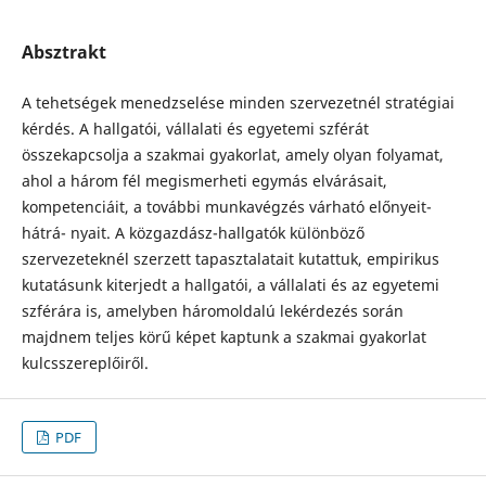
Absztrakt
A tehetségek menedzselése minden szervezetnél stratégiai
kérdés. A hallgatói, vállalati és egyetemi szférát
összekapcsolja a szakmai gyakorlat, amely olyan folyamat,
ahol a három fél megismerheti egymás elvárásait,
kompetenciáit, a további munkavégzés várható előnyeit-
hátrá- nyait. A közgazdász-hallgatók különböző
szervezeteknél szerzett tapasztalatait kutattuk, empirikus
kutatásunk kiterjedt a hallgatói, a vállalati és az egyetemi
szférára is, amelyben háromoldalú lekérdezés során
majdnem teljes körű képet kaptunk a szakmai gyakorlat
kulcsszereplőiről.
PDF