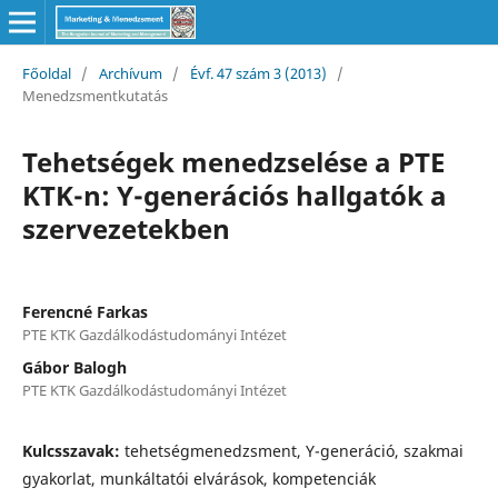
Főoldal
/
Archívum
/
Évf. 47 szám 3 (2013)
/
Menedzsmentkutatás
Tehetségek menedzselése a PTE
KTK-n: Y-generációs hallgatók a
szervezetekben
Ferencné Farkas
PTE KTK Gazdálkodástudományi Intézet
Gábor Balogh
PTE KTK Gazdálkodástudományi Intézet
Kulcsszavak:
tehetségmenedzsment, Y-generáció, szakmai
gyakorlat, munkáltatói elvárások, kompetenciák