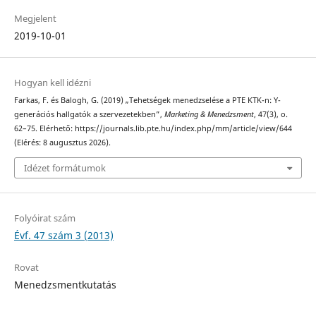
Megjelent
2019-10-01
Hogyan kell idézni
Farkas, F. és Balogh, G. (2019) „Tehetségek menedzselése a PTE KTK-n: Y-
generációs hallgatók a szervezetekben”,
Marketing & Menedzsment
, 47(3), o.
62–75. Elérhető: https://journals.lib.pte.hu/index.php/mm/article/view/644
(Elérés: 8 augusztus 2026).
Idézet formátumok
Folyóirat szám
Évf. 47 szám 3 (2013)
Rovat
Menedzsmentkutatás