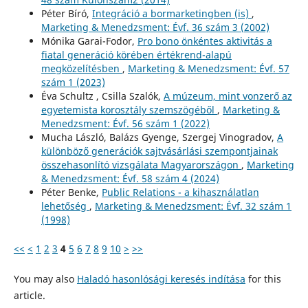
Péter Bíró,
Integráció a bormarketingben (is)
,
Marketing & Menedzsment: Évf. 36 szám 3 (2002)
Mónika Garai-Fodor,
Pro bono önkéntes aktivitás a
fiatal generáció körében értékrend-alapú
megközelítésben
,
Marketing & Menedzsment: Évf. 57
szám 1 (2023)
Éva Schultz , Csilla Szalók,
A múzeum, mint vonzerő az
egyetemista korosztály szemszögéből
,
Marketing &
Menedzsment: Évf. 56 szám 1 (2022)
Mucha László, Balázs Gyenge, Szergej Vinogradov,
A
különböző generációk sajtvásárlási szempontjainak
összehasonlító vizsgálata Magyarországon
,
Marketing
& Menedzsment: Évf. 58 szám 4 (2024)
Péter Benke,
Public Relations - a kihasználatlan
lehetőség
,
Marketing & Menedzsment: Évf. 32 szám 1
(1998)
<<
<
1
2
3
4
5
6
7
8
9
10
>
>>
You may also
Haladó hasonlósági keresés indítása
for this
article.