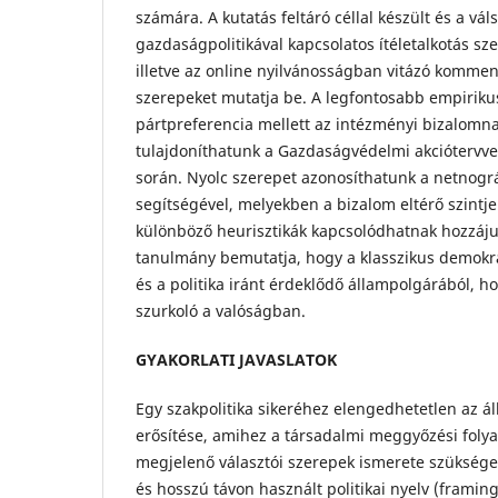
számára. A kutatás feltáró céllal készült és a vá
gazdaságpolitikával kapcsolatos ítéletalkotás sz
illetve az online nyilvánosságban vitázó kommente
szerepeket mutatja be. A legfontosabb empirik
pártpreferencia mellett az intézményi bizalomn
tulajdoníthatunk a Gazdaságvédelmi akciótervvel
során. Nyolc szerepet azonosíthatunk a netnogr
segítségével, melyekben a bizalom eltérő szintje
különböző heurisztikák kapcsolódhatnak hozzáju
tanulmány bemutatja, hogy a klasszikus demokr
és a politika iránt érdeklődő állampolgárából, ho
szurkoló a valóságban.
GYAKORLATI JAVASLATOK
Egy szakpolitika sikeréhez elengedhetetlen az á
erősítése, amihez a társadalmi meggyőzési foly
megjelenő választói szerepek ismerete szükséges
és hosszú távon használt politikai nyelv (frami