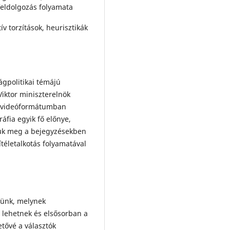
feldolgozás folyamata
ív torzítások, heurisztikák
gpolitikai témájú
Viktor miniszterelnök
ek videóformátumban
áfia egyik fő előnye,
tjuk meg a bejegyzésekben
téletalkotás folyamatával
tünk, melynek
t lehetnek és elsősorban a
etővé a választók