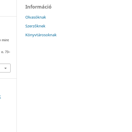
Információ
Olvasóknak
Szerzőknek
Könyvtárosoknak
v mint
 o. 73–
: