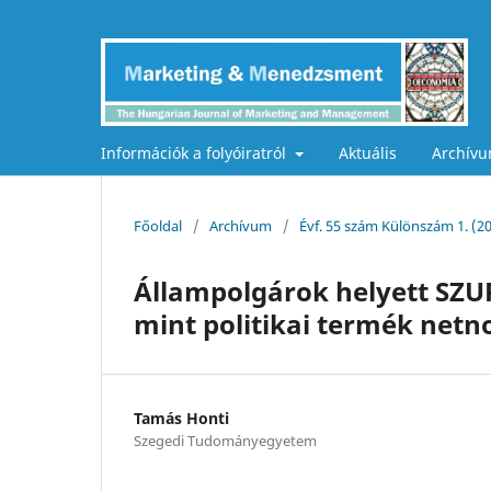
Információk a folyóiratról
Aktuális
Archív
Főoldal
/
Archívum
/
Évf. 55 szám Különszám 1. (
Állampolgárok helyett SZ
mint politikai termék netno
Tamás Honti
Szegedi Tudományegyetem