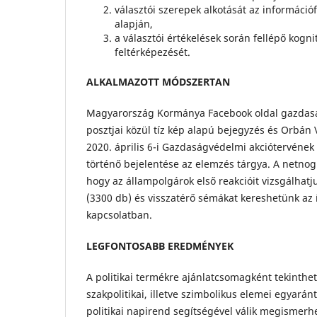
választói szerepek alkotását az információ
alapján,
a választói értékelések során fellépő kognit
feltérképezését.
ALKALMAZOTT MÓDSZERTAN
Magyarország Kormánya Facebook oldal gazdasá
posztjai közül tíz kép alapú bejegyzés és Orbán 
2020. április 6-i Gazdaságvédelmi akciótervén
történő bejelentése az elemzés tárgya. A netnogr
hogy az állampolgárok első reakcióit vizsgálha
(3300 db) és visszatérő sémákat kereshetünk az í
kapcsolatban.
LEGFONTOSABB EREDMÉNYEK
A politikai termékre ajánlatcsomagként tekinthe
szakpolitikai, illetve szimbolikus elemei egyarán
politikai napirend segítségével válik megismerh