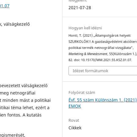
01.07
2021-07-28
k, válságkezelő
Hogyan kell idézni
Honti, T. (2021) „Állampolgárok helyett
SZURKOLÓK!! A gazdaságvédelmi akcióter
politikai termék netnográfiai vizsgálata”,
Marketing & Menedzsment
, 55(Különszám 1.),
82. doi: 10.15170/MM.2021.55.KSZ.01.07.
Idézet formátumok
evezetett válságkezelő
Folyóirat szám
a meg netnográfiai
Évf. 55 szám Különszám 1. (2021)
t minden mást a politikai
EMOK
tikai téma lehet, ezért a
en fontos. A kutatás
Rovat
Cikkek
megismerését,