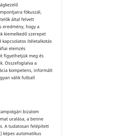
lságkezelő
empontjaira fókuszál,
lők által felvett
us eredmény, hogy a
ak kiemelkedő szerepet
 kapcsolatos ítéletalkotás
áfiai elemzés
it figyelhetjük meg és
k. Összefoglalva a
ácia kompetens, informált
gyan válik futball
llampolgári bizalom
amat uralása, a benne
. A tudatosan felépített
ng) képes automatikus