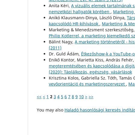
Anita Kéri,
A vizuális elemek tartalmának s
nemzetközi hallgatók körében
,
Marketing 
Anikó Klausmann-Dinya, László Dinya,
Tár
kapcsolódó HR-kihívások
,
Marketing & Me
Marketing & Menedzsment szerkesztőség
Philip Kotlerrel, a marketing kiemelkedő s
Bálint Nagy,
A marketing történetéről - hi
(2011)
Dr. Guld Ádám,
Étkezőshow-k a YouTube-
Enikő Kontor, Marietta Kiss, András Fehér
megteremtésében és kapcsolódása a digit
(2020): Táplálkozás, egészség, vásárlások
Krisztina Kolos, Gabriella Sz. Tóth, Tamás 
vevőorientáció és marketingszervezet
,
Mar
<<
<
1
2
3
4
5
6
7
8
9
10
>
>>
You may also
Haladó hasonlósági keresés indítá