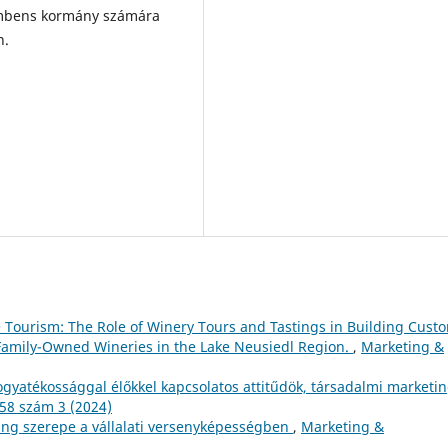
nkumbens kormány számára
n.
e Tourism: The Role of Winery Tours and Tastings in Building Cust
Family-Owned Wineries in the Lake Neusiedl Region.
,
Marketing &
ogyatékossággal élőkkel kapcsolatos attitűdök, társadalmi marketi
58 szám 3 (2024)
ing szerepe a vállalati versenyképességben
,
Marketing &