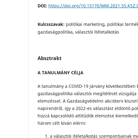
DOI:
https://doi.org/10.15170/MM.2021.55.KSZ.
Kulcsszavak:
politikai marketing, politikai termé
gazdaságpolitika, választói ítéletalkotás
Absztrakt
A TANULMÁNY CÉLJA
A tanulmány a COVID-19 járvány következtében b
gazdaságpolitika választói megítélését vizsgálj
elemzéssel. A Gazdaságvédelmi akcióterv kiszorí
napirendről, így a 2022-es választást eldöntő poli
hozzá kapcsolódó attitűdök elemzése kiemelkedő
három célt kíván elérni:
a választói ítéletalkotás szempontjainak 