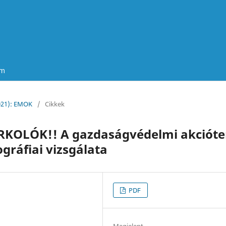
um
2021): EMOK
/
Cikkek
URKOLÓK!! A gazdaságvédelmi akcióte
gráfiai vizsgálata
PDF
Megjelent