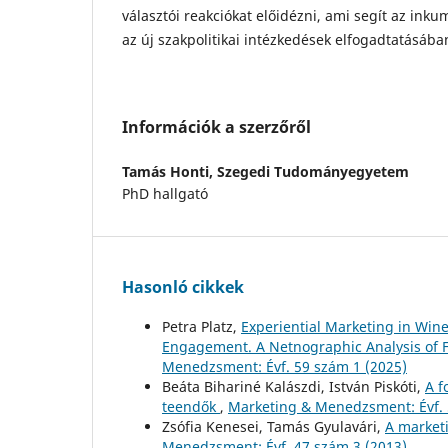
választói reakciókat előidézni, ami segít az i
az új szakpolitikai intézkedések elfogadtatásába
Információk a szerzőről
Tamás Honti,
Szegedi Tudományegyetem
PhD hallgató
Hasonló cikkek
Petra Platz,
Experiential Marketing in Win
Engagement. A Netnographic Analysis of 
Menedzsment: Évf. 59 szám 1 (2025)
Beáta Bihariné Kalászdi, István Piskóti,
A f
teendők
,
Marketing & Menedzsment: Évf. 
Zsófia Kenesei, Tamás Gyulavári,
A market
Menedzsment: Évf. 47 szám 3 (2013)