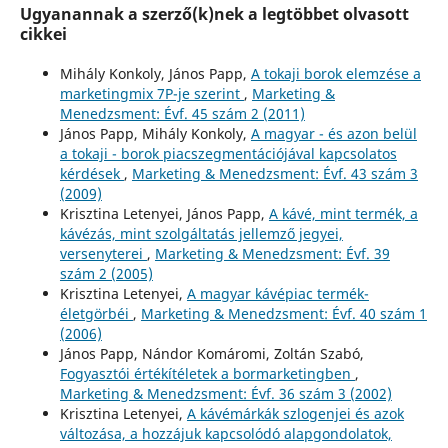
Ugyanannak a szerző(k)nek a legtöbbet olvasott
cikkei
Mihály Konkoly, János Papp,
A tokaji borok elemzése a
marketingmix 7P-je szerint
,
Marketing &
Menedzsment: Évf. 45 szám 2 (2011)
János Papp, Mihály Konkoly,
A magyar - és azon belül
a tokaji - borok piacszegmentációjával kapcsolatos
kérdések
,
Marketing & Menedzsment: Évf. 43 szám 3
(2009)
Krisztina Letenyei, János Papp,
A kávé, mint termék, a
kávézás, mint szolgáltatás jellemző jegyei,
versenyterei
,
Marketing & Menedzsment: Évf. 39
szám 2 (2005)
Krisztina Letenyei,
A magyar kávépiac termék-
életgörbéi
,
Marketing & Menedzsment: Évf. 40 szám 1
(2006)
János Papp, Nándor Komáromi, Zoltán Szabó,
Fogyasztói értékítéletek a bormarketingben
,
Marketing & Menedzsment: Évf. 36 szám 3 (2002)
Krisztina Letenyei,
A kávémárkák szlogenjei és azok
változása, a hozzájuk kapcsolódó alapgondolatok,