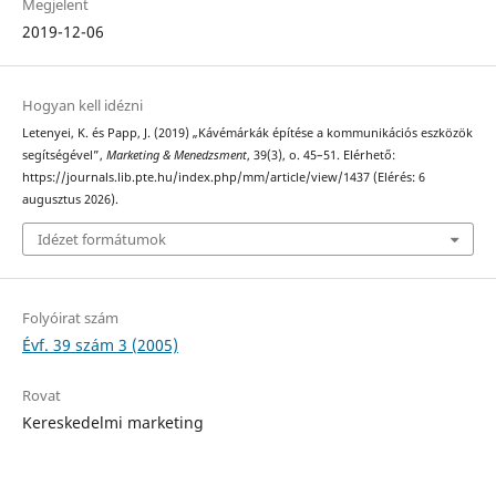
Megjelent
2019-12-06
Hogyan kell idézni
Letenyei, K. és Papp, J. (2019) „Kávémárkák építése a kommunikációs eszközök
segítségével”,
Marketing & Menedzsment
, 39(3), o. 45–51. Elérhető:
https://journals.lib.pte.hu/index.php/mm/article/view/1437 (Elérés: 6
augusztus 2026).
Idézet formátumok
Folyóirat szám
Évf. 39 szám 3 (2005)
Rovat
Kereskedelmi marketing