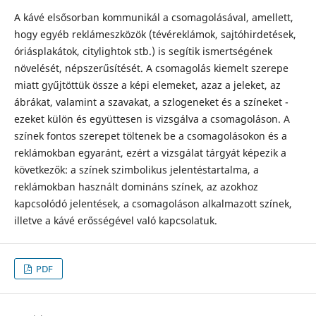
A kávé elsősorban kommunikál a csomagolásával, amellett,
hogy egyéb reklámeszközök (tévéreklámok, sajtóhirdetések,
óriásplakátok, citylightok stb.) is segítik ismertségének
növelését, népszerűsítését. A csomagolás kiemelt szerepe
miatt gyűjtöttük össze a képi elemeket, azaz a jeleket, az
ábrákat, valamint a szavakat, a szlogeneket és a színeket -
ezeket külön és együttesen is vizsgálva a csomagoláson. A
színek fontos szerepet töltenek be a csomagolásokon és a
reklámokban egyaránt, ezért a vizsgálat tárgyát képezik a
következők: a színek szimbolikus jelentéstartalma, a
reklámokban használt domináns színek, az azokhoz
kapcsolódó jelentések, a csomagoláson alkalmazott színek,
illetve a kávé erősségével való kapcsolatuk.
PDF