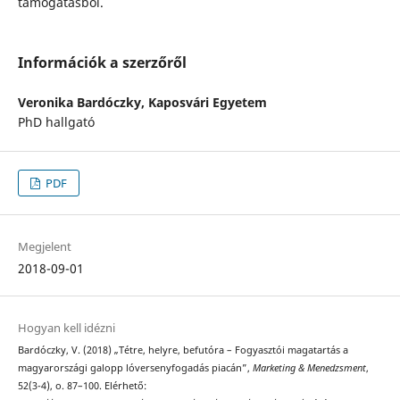
támogatásból.
Információk a szerzőről
Veronika Bardóczky,
Kaposvári Egyetem
PhD hallgató
PDF
Megjelent
2018-09-01
Hogyan kell idézni
Bardóczky, V. (2018) „Tétre, helyre, befutóra – Fogyasztói magatartás a
magyarországi galopp lóversenyfogadás piacán”,
Marketing & Menedzsment
,
52(3-4), o. 87–100. Elérhető: