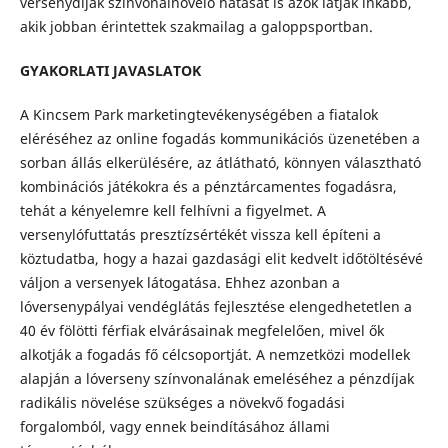
versenydíjak színvonalnövelő hatását is azok látják inkább,
akik jobban érintettek szakmailag a galoppsportban.
GYAKORLATI JAVASLATOK
A Kincsem Park marketingtevékenységében a fiatalok
eléréséhez az online fogadás kommunikációs üzenetében a
sorban állás elkerülésére, az átlátható, könnyen választható
kombinációs játékokra és a pénztárcamentes fogadásra,
tehát a kényelemre kell felhívni a figyelmet. A
versenylófuttatás presztízsértékét vissza kell építeni a
köztudatba, hogy a hazai gazdasági elit kedvelt időtöltésévé
váljon a versenyek látogatása. Ehhez azonban a
lóversenypályai vendéglátás fejlesztése elengedhetetlen a
40 év fölötti férfiak elvárásainak megfelelően, mivel ők
alkotják a fogadás fő célcsoportját. A nemzetközi modellek
alapján a lóverseny színvonalának emeléséhez a pénzdíjak
radikális növelése szükséges a növekvő fogadási
forgalomból, vagy ennek beindításához állami