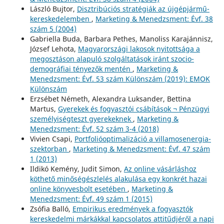
László Bujtor,
Disztribúciós stratégiák az újgépjármű-
kereskedelemben
,
Marketing & Menedzsment: Évf. 38
szám 5 (2004)
Gabriella Buda, Barbara Pethes, Manoliss Karajánnisz,
József Lehota,
Magyarországi lakosok nyitottsága a
megosztáson alapuló szolgáltatások iránt szocio-
demográfiai tényezők mentén
,
Marketing &
Menedzsment: Évf. 53 szám Különszám (2019): EMOK
Különszám
Erzsébet Németh, Alexandra Luksander, Bettina
Martus,
Gyerekek és fogyasztói csábítások ¬ Pénzügyi
személyiségteszt gyerekeknek
,
Marketing &
Menedzsment: Évf. 52 szám 3-4 (2018)
Vivien Csapi,
Portfolióoptimalizáció a villamosenergia-
szektorban
,
Marketing & Menedzsment: Évf. 47 szám
1 (2013)
Ildikó Kemény, Judit Simon,
Az online vásárláshoz
köthető minőségészlelés alakulása egy konkrét hazai
online könyvesbolt esetében
,
Marketing &
Menedzsment: Évf. 49 szám 1 (2015)
Zsófia Balló,
Empirikus eredmények a fogyasztók
kereskedelmi márkákkal kapcsolatos attitűdjéről a napi