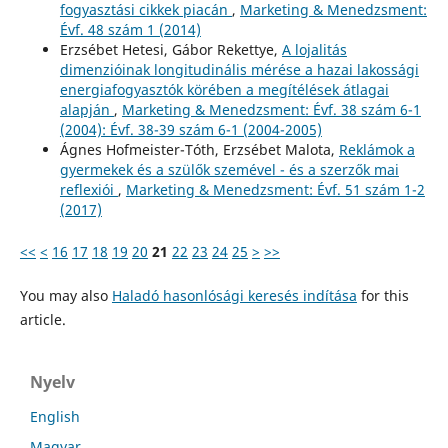
fogyasztási cikkek piacán
,
Marketing & Menedzsment:
Évf. 48 szám 1 (2014)
Erzsébet Hetesi, Gábor Rekettye,
A lojalitás
dimenzióinak longitudinális mérése a hazai lakossági
energiafogyasztók körében a megítélések átlagai
alapján
,
Marketing & Menedzsment: Évf. 38 szám 6-1
(2004): Évf. 38-39 szám 6-1 (2004-2005)
Ágnes Hofmeister-Tóth, Erzsébet Malota,
Reklámok a
gyermekek és a szülők szemével - és a szerzők mai
reflexiói
,
Marketing & Menedzsment: Évf. 51 szám 1-2
(2017)
<<
<
16
17
18
19
20
21
22
23
24
25
>
>>
You may also
Haladó hasonlósági keresés indítása
for this
article.
Nyelv
English
Magyar