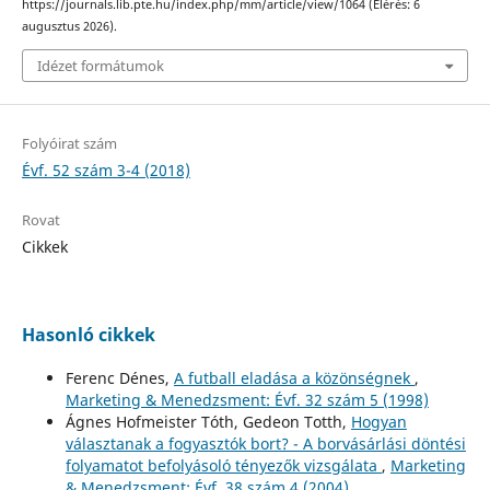
https://journals.lib.pte.hu/index.php/mm/article/view/1064 (Elérés: 6
augusztus 2026).
Idézet formátumok
Folyóirat szám
Évf. 52 szám 3-4 (2018)
Rovat
Cikkek
Hasonló cikkek
Ferenc Dénes,
A futball eladása a közönségnek
,
Marketing & Menedzsment: Évf. 32 szám 5 (1998)
Ágnes Hofmeister Tóth, Gedeon Totth,
Hogyan
választanak a fogyasztók bort? - A borvásárlási döntési
folyamatot befolyásoló tényezők vizsgálata
,
Marketing
& Menedzsment: Évf. 38 szám 4 (2004)