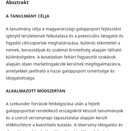
Absztrakt
A TANULMÁNY CÉLJA
A tanulmány célja a magyarországi galoppsport fejlesztést
igénylő területeinek felkutatása és a potenciális látogatói és
fogadói célcsoportok meghatározása, különös tekintettel a
nemek, korosztályok és szakmai érintettség alapján látható
különbségekre. A kutatásban feltárt fogyasztói szokások
alapján olyan marketingakciók kerülnek megfogalmazásra,
amelyekkel javítható a hazai galoppsport ismertsége és
látogatottsága.
ALKALMAZOTT MÓDSZERTAN
A szekunder források feldolgozása után a fejlett
galoppsporttal rendelkező országokról készült tanulmányok
és a szerző versenynapi tapasztalatai alapján került
előkészítésre a kvantitatív kutatás. A lóverseny-látogatási és