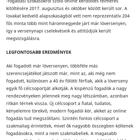
-fogadási szokásokról szóló online kérdőíves felmérés
kitöltésére 2017. augusztus és október között került sor. A
lovakat kedvelő alapsokaságból vett nem reprezentatív 204
fős minta több mint háromnegyede járt már lóversenyen,
így a versenynapi cselekvéseik és attitűdjük került
megvizsgálásra.
LEGFONTOSABB EREDMÉNYEK
Aki fogadott már lóversenyen, többféle más
szerencsejátékot játszott már, mint az, aki még nem
fogadott, különösen a 40 év fölötti férfiak, akik a lóverseny
egyik fő célcsoportját alkotják. A kispénzű fogadók a nagy
rendezvényeken jelennek meg nagy létszámban, azonban
ritkán térnek vissza. Új célcsoport a fiatal, tudatos,
kényelemre törekvő, modern fogadói kör, akiket az online
fogadás tud megszólítani. Szintén fontos célcsoport a
szakmailag érintettek, mivel ők nagyobb összegben költenek
fogadásokra, mint a nem szakmabeliek. A magasabb