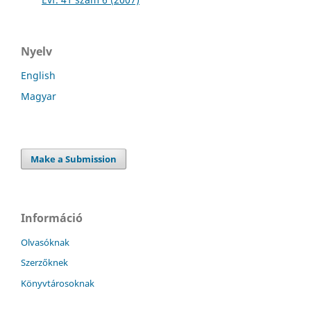
Nyelv
English
Magyar
Make a Submission
Információ
Olvasóknak
Szerzőknek
Könyvtárosoknak