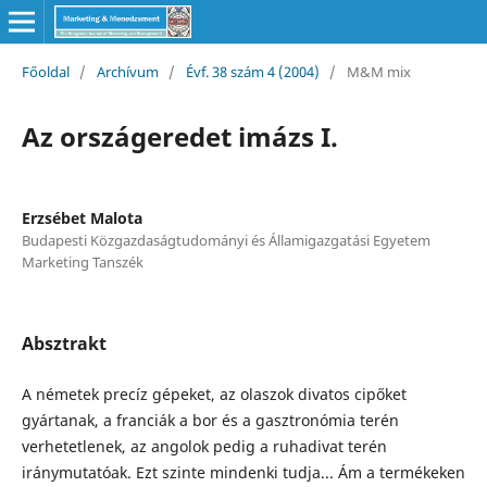
Főoldal
/
Archívum
/
Évf. 38 szám 4 (2004)
/
M&M mix
Az országeredet imázs I.
Erzsébet Malota
Budapesti Közgazdaságtudományi és Államigazgatási Egyetem
Marketing Tanszék
Absztrakt
A németek precíz gépeket, az olaszok divatos cipőket
gyártanak, a franciák a bor és a gasztronómia terén
verhetetlenek, az angolok pedig a ruhadivat terén
iránymutatóak. Ezt szinte mindenki tudja... Ám a termékeken