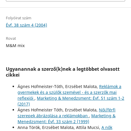
Folyóirat szám
Évf. 38 szám 4 (2004)
Rovat
M&M mix
Ugyanannak a szerző(k)nek a legtöbbet olvasott
cikkei
Ágnes Hofmeister-Tóth, Erzsébet Malota,
Reklámok a
gyermekek és a szülők szemével - és a szerzők mai
reflexiói
,
Marketing & Menedzsment: Évf. 51 szám 1-2
(2017)
Ágnes Hofmeister Tóth, Erzsébet Malota,
Női/férfi
szerepek ábrázolása a reklámokban
,
Marketing &
Menedzsment: Évf. 33 szám 2 (1999)
Anna Török, Erzsébet Malota, Attila Mucsi,
A nők