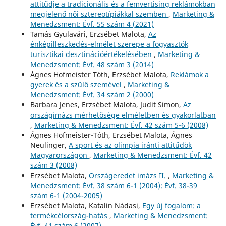
attitűdje a tradicionális és a femvertising reklámokban
megjelenő női sztereotípiákkal szemben
,
Marketing &
Menedzsment: Évf. 55 szám 4 (2021)
Tamás Gyulavári, Erzsébet Malota,
Az
énképilleszkedés-elmélet szerepe a fogyasztók
turisztikai desztinációértékelésében
,
Marketing &
Menedzsment: Évf. 48 szám 3 (2014)
Ágnes Hofmeister Tóth, Erzsébet Malota,
Reklámok a
gyerek és a szülő szemével
,
Marketing &
Menedzsment: Évf. 34 szám 2 (2000)
Barbara Jenes, Erzsébet Malota, Judit Simon,
Az
országimázs mérhetősége elméletben és gyakorlatban
,
Marketing & Menedzsment: Évf. 42 szám 5-6 (2008)
Ágnes Hofmeister-Tóth, Erzsébet Malota, Ágnes
Neulinger,
A sport és az olimpia iránti attitűdök
Magyarországon
,
Marketing & Menedzsment: Évf. 42
szám 3 (2008)
Erzsébet Malota,
Országeredet imázs II.
,
Marketing &
Menedzsment: Évf. 38 szám 6-1 (2004): Évf. 38-39
szám 6-1 (2004-2005)
Erzsébet Malota, Katalin Nádasi,
Egy új fogalom: a
termékcélország-hatás
,
Marketing & Menedzsment:
Évf. 41 szám 6 (2007)