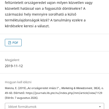
feltüntetett országeredet vajon milyen közvetlen vagy
közvetett hatással van a fogyasztói döntésekre? A
származási hely mennyire sorolható a külső
terméktulajdonságok közé? A tanulmány ezekre a
kérdésekre keresi a választ.
PDF
Megjelent
2019-11-12
Hogyan kell idézni
Malota, E. (2019) „Az országeredet imázs I”.,
Marketing & Menedzsment
, 38(4), o.
49–60. Elérhető: https://journals.lib.pte.hu/index.php/mm/article/view/1129
(Elérés: 7 augusztus 2026).
Idézet formátumok