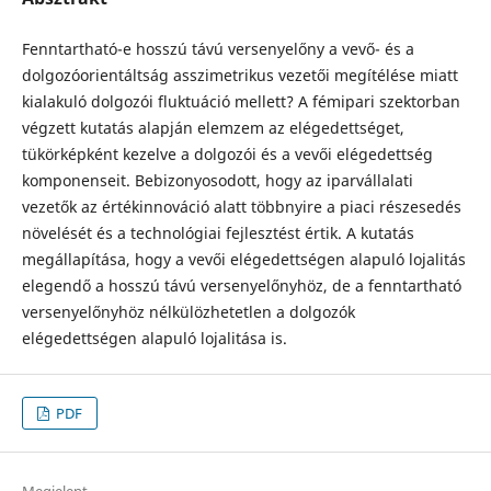
Fenntartható-e hosszú távú versenyelőny a vevő- és a
dolgozóorientáltság asszimetrikus vezetői megíté­lése miatt
kialakuló dolgozói fluktuáció mellett? A fémipari szektorban
végzett kutatás alapján elemzem az elégedettsé­get,
tükörképként kezelve a dolgozói és a vevői elé­gedettség
komponenseit. Bebizonyosodott, hogy az iparvállalati
vezetők az értékinnováció alatt többnyire a piaci részesedés
növelését és a technológiai fejlesztést értik. A kutatás
megállapítása, hogy a vevői elégedettségen alapuló lojalitás
elegendő a hosszú távú versenyelőnyhöz, de a fenntartható
versenyelőnyhöz nélkülözhetetlen a dolgozók
elégedettségen alapuló lojalitása is.
PDF