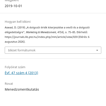
Megjelent
2019-10-01
Hogyan kell idézni
Aswad, D. (2019) „A dolgozói érték kiterjesztése a vevői és a dolgozói
elégedettségre”,
Marketing & Menedzsment
, 47(4), o. 75–85. Elérhető:
https://journals.lib.pte.hu/index.php/mm/article/view/659 (Elérés: 6
augusztus 2026).
Idézet formátumok
Folyóirat szám
Évf. 47 szám 4 (2013)
Rovat
Menedzsmentkutatás