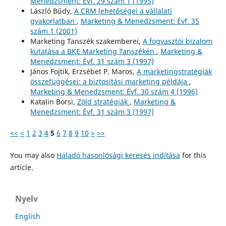
Menedzsment: Évf. 29 szám 1 (1995)
László Bűdy,
A CRM lehetőségei a vállalati
gyakorlatban
,
Marketing & Menedzsment: Évf. 35
szám 1 (2001)
Marketing Tanszék szakemberei,
A fogyasztói bizalom
kutatása a BKE Marketing Tanszékén
,
Marketing &
Menedzsment: Évf. 31 szám 3 (1997)
János Fojtik, Erzsébet P. Maros,
A marketingstratégiák
összefüggései: a biztosítási marketing példája
,
Marketing & Menedzsment: Évf. 30 szám 4 (1996)
Katalin Borsi,
Zöld stratégiák
,
Marketing &
Menedzsment: Évf. 31 szám 3 (1997)
<<
<
1
2
3
4
5
6
7
8
9
10
>
>>
You may also
Haladó hasonlósági keresés indítása
for this
article.
Nyelv
English