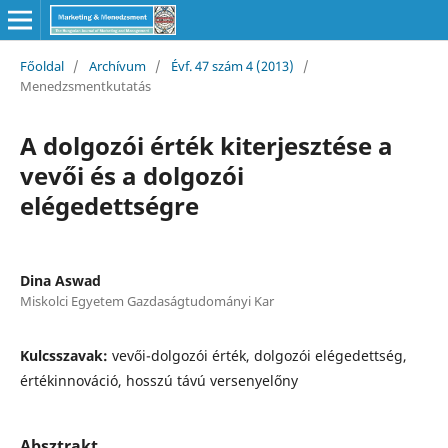
Főoldal
/
Archívum
/
Évf. 47 szám 4 (2013)
/
Menedzsmentkutatás
A dolgozói érték kiterjesztése a
vevői és a dolgozói
elégedettségre
Dina Aswad
Miskolci Egyetem Gazdaságtudományi Kar
Kulcsszavak:
vevői-dolgozói érték, dolgozói elégedettség,
értékinnováció, hosszú távú versenyelőny
Absztrakt