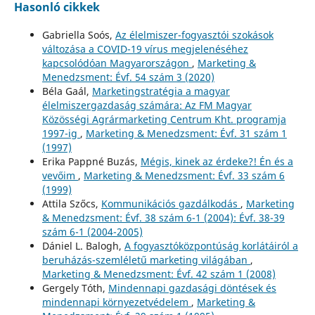
Hasonló cikkek
Gabriella Soós,
Az élelmiszer-fogyasztói szokások
változása a COVID-19 vírus megjelenéséhez
kapcsolódóan Magyarországon
,
Marketing &
Menedzsment: Évf. 54 szám 3 (2020)
Béla Gaál,
Marketingstratégia a magyar
élelmiszergazdaság számára: Az FM Magyar
Közösségi Agrármarketing Centrum Kht. programja
1997-ig
,
Marketing & Menedzsment: Évf. 31 szám 1
(1997)
Erika Pappné Buzás,
Mégis, kinek az érdeke?! Én és a
vevőim
,
Marketing & Menedzsment: Évf. 33 szám 6
(1999)
Attila Szőcs,
Kommunikációs gazdálkodás
,
Marketing
& Menedzsment: Évf. 38 szám 6-1 (2004): Évf. 38-39
szám 6-1 (2004-2005)
Dániel L. Balogh,
A fogyasztóközpontúság korlátáiról a
beruházás-szemléletű marketing világában
,
Marketing & Menedzsment: Évf. 42 szám 1 (2008)
Gergely Tóth,
Mindennapi gazdasági döntések és
mindennapi környezetvédelem
,
Marketing &