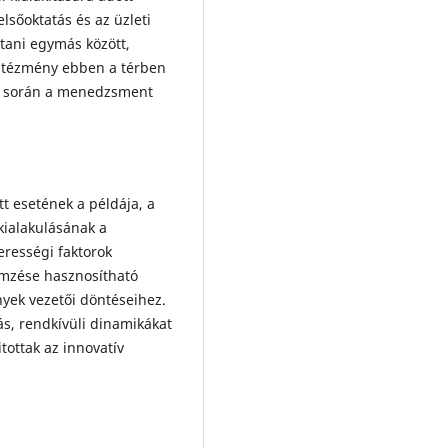
lsőoktatás és az üzleti
ítani egymás között,
 intézmény ebben a térben
ok során a menedzsment
tt esetének a példája, a
kialakulásának a
erességi faktorok
lemzése hasznosítható
yek vezetői döntéseihez.
s, rendkívüli dinamikákat
tottak az innovatív