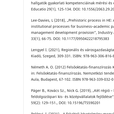
hallgatók gyakorlati kompetenciáinak mérési és é
Educatio 29(1), 125-134. DOI: 10.1556/2063.29.2
Lee-Davies, L (2018), „Prehistoric process in HE: A
institutional processes for business–academic p
management development provision”, Industry 
33(1), 66-75. DOI: 10.1177/0950422218795383
Lengyel I. (2021), Regionális és városgazdaságt
Kiadó, Szeged, 309-331. ISBN: 978-963-306-816-
Németh A. O. (2012) Felsőoktatás-finanszírozás
in: Felsőoktatás-finanszírozás. Nemzetközi tende
Aula, Budapest, 67-102. ISBN 978-963-339-032-0
Páger B., Kovács Sz., Nick G. (2019), „Két régió –
feldolgozóipari kis- és középvállalatok fejlődése”,
59(2): 129–151., DOI: 10.15196/TS590201
Polónyi, I. (2021), „A felvételi követelmény meg