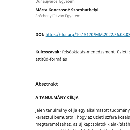
Dunaújvárosi Egyetem
Márta Konczosné Szombathelyi
Széchenyi István Egyetem
DOI:
https://doi.org/10.15170/MM.2022.56.03.0
Kulcsszavak:
felsőoktatás-menedzsment, üzleti s
attitűd-formálás
Absztrakt
A TANULMÁNY CÉLJA
Jelen tanulmány célja egy alkalmazott tudomán
keresztül bemutatni, hogy az üzleti szféra köze
megteremtéséhez, az új kapcsolatok kialakításá