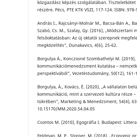
közgazdász képzés szolgálatában. Tiszteletkötet
részére. Pécs, PTE KTK VSZI, 117-124. ISBN: 978
András I., Rajcsányi-Molnár M., Bacsa-Bán A., Bal
Szabó, Cs. M., Szalay, Gy. (2016), „Módszertani 
felsőoktatásban: Az új oktatói szerepnek megfel
megközelítés”, Dunakavics, 4(6), 25-62.
Borgulya Á., Konczosné Szombathelyi M. (2019), „
kommunikációmenedzsment kutatása – nemzetkö
perspektívából”, Vezetéstudomány, 50(12), 161-
Borgulya, Á., Kovács, É. (2020), „A vállalaton belü
kommunikáció, mint a szervezeti kultúra része –
tükrében”, Marketing & Menedzsment, 54(4), 63
10.15170/MM.2020.54.04.05
Csontos M. (2010), Egográfia I. Budapest: Litter
Feldman, M. P., Storper, M. (2018). „Economic 