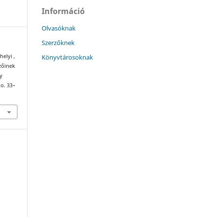
Információ
Olvasóknak
Szerzőknek
Könyvtárosoknak
elyi ,
ezőinek
y
 o. 33–