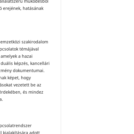
vállalatszerű működésből
tó erejének, hatásának
 nemzetközi szakirodalom
apcsolatok témájával
 amelyek a hazai
 duális képzés, kancellári
ntézmény dokumentumai.
nak képet, hogy
sokat vezetett be az
 érdekében, és mindez
a.
kapcsolatrendszer
 kialakítására adott