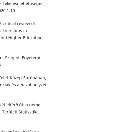
rtékelési lehetőségei”,
020.1.10
 critical review of
artnerships in
and Higher Education,
an. Szegedi Egyetemi
8
 Kelet-Közép-Európában,
nciák és a hazai helyzet.
 két eltérő út: a német
 Területi Statisztika,
változásának hatása a