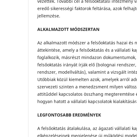
vezettek. További cél a felsőoktatási intézmény 
eredő sikerességi faktorok feltárása, azok felhaj
jellemzése.
ALKALMAZOTT MÓDSZERTAN
Az alkalmazott módszer a felsőoktatás hazai és
áttekintése, amely a felsőoktatás és a vállalati k
foglalkozik, másrészt mindazon dokumentumok,
felsőoktatás irányát írják elő (bolognai rendszer,
rendszer, modellváltás), valamint a vizsgált i
Utóbbiak közül kiemelten azok, amelyek arról ad
szervezeti szinten a menedzsment milyen változá
attitűddel kapcsolatos összhang megteremtése
hogyan hatott a vállalati kapcsolatok kialakításár
LEGFONTOSABB EREDMÉNYEK
A felsőoktatás átalakulása, az ágazati vállalati 
elképzeléseinek megjelenése új működési modell