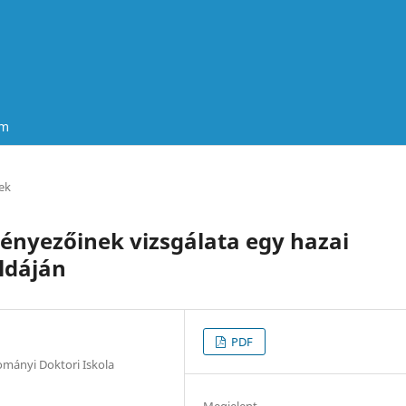
um
ek
s tényezőinek vizsgálata egy hazai
ldáján
PDF
ományi Doktori Iskola
Megjelent