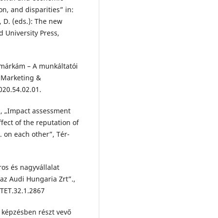
n, and disparities” in:
k, D. (eds.): The new
 University Press,
a márkám – A munkáltatói
, Marketing &
20.54.02.01.
), „Impact assessment
ect of the reputation of
. on each other”, Tér-
os és nagyvállalat
az Audi Hungaria Zrt”.,
/TET.32.1.2867
s képzésben részt vevő