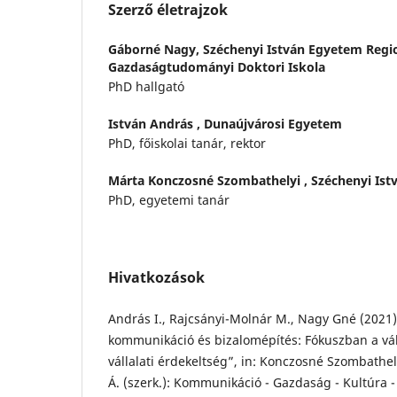
Szerző életrajzok
Gáborné Nagy,
Széchenyi István Egyetem Regio
Gazdaságtudományi Doktori Iskola
PhD hallgató
István András ,
Dunaújvárosi Egyetem
PhD, főiskolai tanár, rektor
Márta Konczosné Szombathelyi ,
Széchenyi Is
PhD, egyetemi tanár
Hivatkozások
András I., Rajcsányi-Molnár M., Nagy Gné (2021),
kommunikáció és bizalomépítés: Fókuszban a vá
vállalati érdekeltség”, in: Konczosné Szombathel
Á. (szerk.): Kommunikáció - Gazdaság - Kultúra -