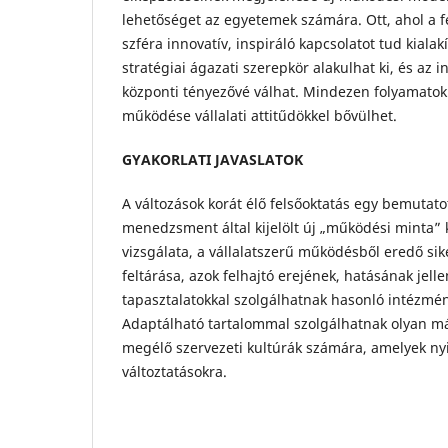
lehetőséget az egyetemek számára. Ott, ahol a fe
szféra innovatív, inspiráló kapcsolatot tud kialak
stratégiai ágazati szerepkör alakulhat ki, és az
központi tényezővé válhat. Mindezen folyamat
működése vállalati attitűdökkel bővülhet.
GYAKORLATI JAVASLATOK
A változások korát élő felsőoktatás egy bemutato
menedzsment által kijelölt új „működési minta” 
vizsgálata, a vállalatszerű működésből eredő sik
feltárása, azok felhajtó erejének, hatásának jel
tapasztalatokkal szolgálhatnak hasonló intézmén
Adaptálható tartalommal szolgálhatnak olyan má
megélő szervezeti kultúrák számára, amelyek nyi
változtatásokra.