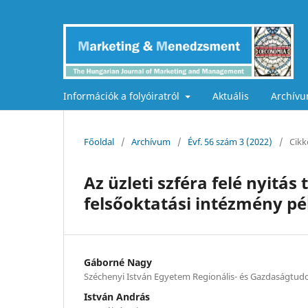
Információk a folyóiratról
Aktuális
Archív
Főoldal
/
Archívum
/
Évf. 56 szám 3 (2022)
/
Cikk
Az üzleti szféra felé nyitá
felsőoktatási intézmény pé
Gáborné Nagy
Széchenyi István Egyetem Regionális- és Gazdaságtud
István András