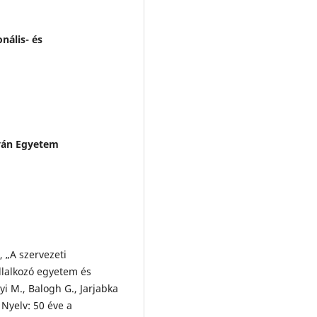
nális- és
tván Egyetem
 „A szervezeti
llalkozó egyetem és
yi M., Balogh G., Jarjabka
 Nyelv: 50 éve a