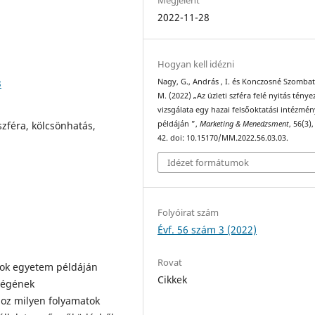
2022-11-28
Hogyan kell idézni
3
Nagy, G., András , I. és Konczosné Szombath
M. (2022) „Az üzleti szféra felé nyitás tény
vizsgálata egy hazai felsőoktatási intézmén
zféra, kölcsönhatás,
példáján ”,
Marketing & Menedzsment
, 56(3),
42. doi: 10.15170/MM.2022.56.03.03.
Idézet formátumok
Folyóirat szám
Évf. 56 szám 3 (2022)
Rovat
yok egyetem példáján
Cikkek
lségének
hoz milyen folyamatok