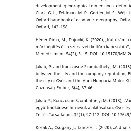
development: geographical dimensions, definitio
Clark, G. L., Feldman, M. P., Gertler, M. S., Wójci
Oxford handbook of economic geography. Oxford
Oxford, 143–158.
Héder-Rima, M., Dajnoki, K. (2020), „Kultúrám 
márkaépítés és a szervezeti kultúra kapcsolata”
Menedzsment, 54(2), 5–15. DOI: 10.15170/MM.20
Jakab, P. and Konczosné Szombathelyi, M. (2015
between the city and the company reputation, Eff
the city of Győr and the Audi Hungaria Motor Kft
Gazdaság-Ember, 3(4), 37-46.
Jakab P., Konczosné Szombathelyi M. (2018), „Vár
együttműködése hírnevük alakításában: Győr és 
Tér és Társadalom, 32(1), 97-112. DOI: 10.17649
Kozák A., Csugány J., Tánczos T. (2020), „A duáli