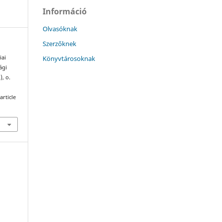
Információ
Olvasóknak
Szerzőknek
Könyvtárosoknak
iai
ági
), o.
article