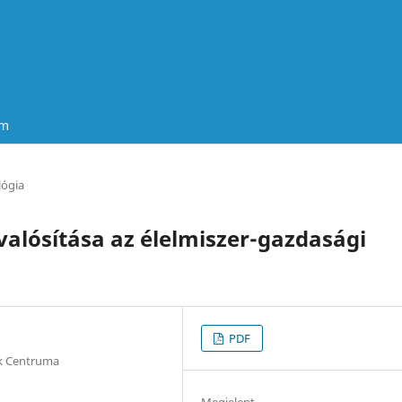
um
ógia
valósítása az élelmiszer-gazdasági
PDF
k Centruma
Megjelent