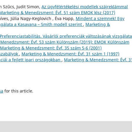
n Szűcs, Judit Simon,
Az ügyfélértékelési modellek szájreklámmal
Marketing & Menedzsment: Évf. 51 szám EMOK klsz (2017)
ves, Júlia Nagy-Keglovich , Éva Happ,
Mindent a szemnek! Egy
zsgálata a Kasavana – Smith modell szerint
,
Marketing &
Preferenciastabilitás. Vásárlói preferenciák változásának vizsgálata
 Menedzsment: Évf. 53 szám Különszám (2019): EMOK Különszám
Marketing & Menedzsment: Évf. 35 szám 5-6 (2001)
gszabályok
,
Marketing & Menedzsment: Évf. 31 szám 1 (1997)
ciái a fejlett ipari országokban
,
Marketing & Menedzsment: Évf. 3
sa
for this article.