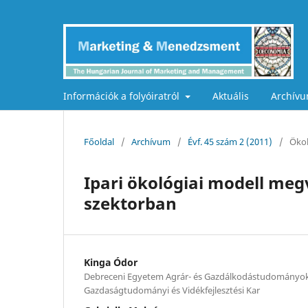
Információk a folyóiratról
Aktuális
Archív
Főoldal
/
Archívum
/
Évf. 45 szám 2 (2011)
/
Ökol
Ipari ökológiai modell meg
szektorban
Kinga Ódor
Debreceni Egyetem Agrár- és Gazdálkodástudományo
Gazdaságtudományi és Vidékfejlesztési Kar