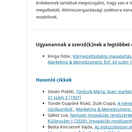
érdekesnek tartottuk megvizsgálni, hogy van-e l
megalkotott, élelmiszergazdasági szektorra vona
modellnek.
Ugyanannak a szerző(k)nek a legtöbbet o
Kinga Odor,
Környezettudatos magatartás e
Marketing & Menedzsment: Évf. 43 szám 1
Hasonló cikkek
István Piskóti,
Törőcsik Mária: Ipari marke
31 szám 3 (1997)
Tünde Csapóné Riskó, Zsolt Csapó,
A néme
nézőpontból
,
Marketing & Menedzsment: É
Gábor Lux,
Nemzeti innovációs rendszerek
Különszám 1 (2020): Innovációs rendszer
Beáta Kincsesné Vajda,
Az egészségügyi 