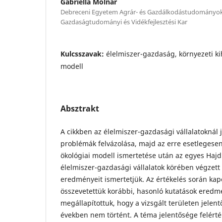
Gabriella Molnár
Debreceni Egyetem Agrár- és Gazdálkodástudományo
Gazdaságtudományi és Vidékfejlesztési Kar
Kulcsszavak:
élelmiszer-gazdaság, környezeti kih
modell
Absztrakt
A cikkben az élelmiszer-gazdasági vállalatoknál 
problémák felvázolása, majd az erre esetlegesen
ökoló­giai modell ismertetése után az egyes Haj
élelmiszer-gazdasági vállalatok körében végzett
eredményeit ismertetjük. Az értékelés során ka
összevetettük korábbi, hasonló kutatások eredmé
megállapítottuk, hogy a vizsgált területen jelent
években nem történt. A téma jelentősége felértéke