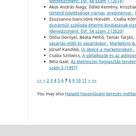
Menedzsment: Évf. 48 szám 1 (2014)
Ákos András Nagy, Ildikó Kemény, Krisztiá
történő bővítésének irányai, eredményei
,
Zsuzsanna Ivancsóné Horváth , Csaba Kőmí
dunántúli szálloda éttermi kínálatának vi
Menedzsment: Évf. 54 szám 3 (2020)
Otília Dörnyei, Beáta Pethő, Tamás Tarján,
vásárlás előtt és vásárláskor
,
Marketing &
József Kandikó,
Új ábécé a marketingben
,
Csaba Szilovics,
A vállalkozók és az adójo
Béla Gaál,
Az élelmiszer-fogyasztás tenden
szám 3 (1997)
<<
<
2
3
4
5
6
7
8
9
10
11
>
>>
You may also
Haladó hasonlósági keresés indítá