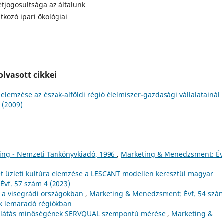
étjogosultsága az általunk
tkozó ipari ökológiai
lvasott cikkei
lemzése az észak-alföldi régió élelmiszer-gazdasági vállalatainál
 (2009)
ting - Nemzeti Tankönyvkiadó, 1996
,
Marketing & Menedzsment: Év
t üzleti kultúra elemzése a LESCANT modellen keresztül magyar
vf. 57 szám 4 (2023)
 a visegrádi országokban
,
Marketing & Menedzsment: Évf. 54 szá
ek lemaradó régiókban
ellátás minőségének SERVQUAL szempontú mérése
,
Marketing &