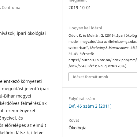
k Centruma
2019-10-01
Hogyan kell idézni
ívások, ipari ökológiai
Ódor, K. és Molnár, G. (2019) „Ipari ökológ
modell megvalósítása az élelmiszer-gazdas
szektorban”,
Marketing & Menedzsment
, 45(2
35–43. Elérhető:
https://journals.lib.pte.hu/index.php/mm/
/view/564 (Elérés: 6 augusztus 2026).
Idézet formátumok
jelentkező környezeti
 megoldást jelentő ipari
dú-Bihar megyei
Folyóirat szám
 kérdő­íves felmérésünk
Évf. 45 szám 2 (2011)
pott eredményeket
nyeivel, és
Rovat
ős előrelépés az elmúlt
Ökológia
lődni látszik, illetve