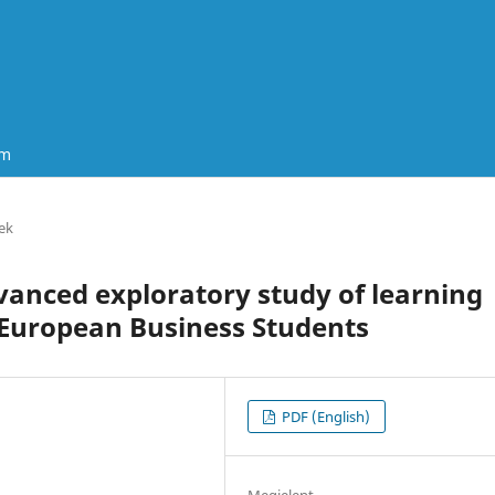
um
ek
vanced exploratory study of learning
 European Business Students
PDF (English)
Megjelent