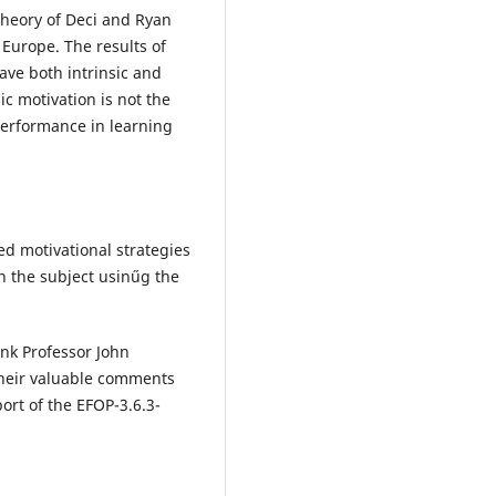
theory of Deci and Ryan
l Europe. The results of
ave both intrinsic and
ic motivation is not the
performance in learning
ed motivational strategies
n the subject usinűg the
nk Professor John
heir valuable comments
port of the EFOP-3.6.3-