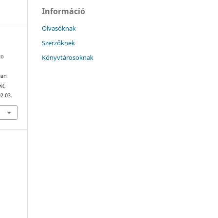
Információ
Olvasóknak
Szerzőknek
Könyvtárosoknak
to
ean
nt
,
2.03.