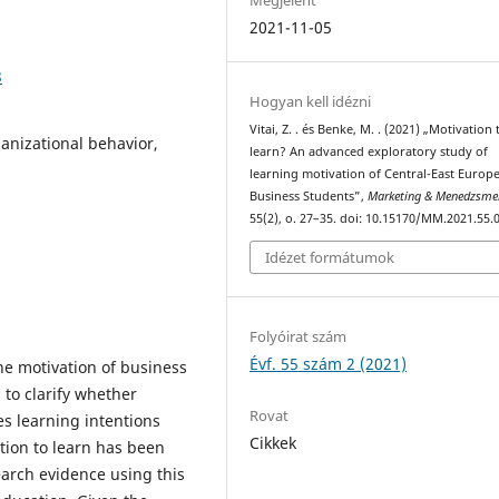
2021-11-05
3
Hogyan kell idézni
Vitai, Z. . és Benke, M. . (2021) „Motivation 
ganizational behavior,
learn? An advanced exploratory study of
learning motivation of Central-East Europ
Business Students”,
Marketing & Menedzsme
55(2), o. 27–35. doi: 10.15170/MM.2021.55.0
Idézet formátumok
Folyóirat szám
Évf. 55 szám 2 (2021)
he motivation of business
to clarify whether
Rovat
es learning intentions
Cikkek
ion to learn has been
earch evidence using this