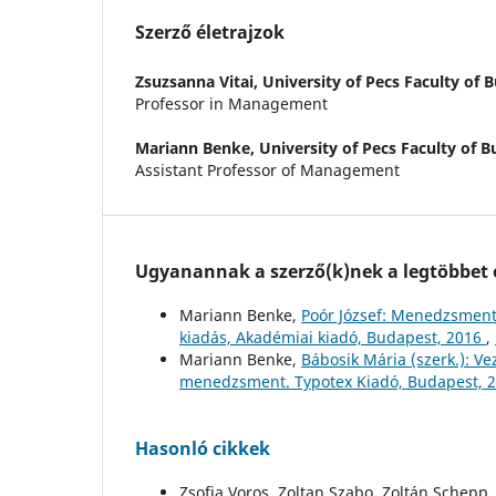
Szerző életrajzok
Zsuzsanna Vitai,
University of Pecs Faculty of
Professor in Management
Mariann Benke,
University of Pecs Faculty of 
Assistant Professor of Management
Ugyanannak a szerző(k)nek a legtöbbet o
Mariann Benke,
Poór József: Menedzsment-
kiadás, Akadémiai kiadó, Budapest, 2016
,
Mariann Benke,
Bábosik Mária (szerk.): V
menedzsment. Typotex Kiadó, Budapest, 
Hasonló cikkek
Zsofia Voros, Zoltan Szabo, Zoltán Schepp,