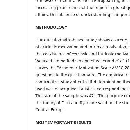
framework in Central-Eastern European higher e
increasing prominence of the region in global g
affairs, this absence of understanding is importa
METHODOLOGY
Our questionnaire-based study shows a strong 
of extrinsic motivation and intrinsic motivation,
the coexistence of extrinsic and intrinsic motiva
We used a modified version of Vallerand
et al.
(1
survey the “Academic Motivation Scale AMSC-28
questions to the questionnaire. The empirical r
confirmative study about self-determination th
used was descriptive statistics, correspondence,
The size of the sample was 471. The purpose of o
the theory of Deci and Ryan are valid on the stud
Central Europe.
MOST IMPORTANT RESULTS