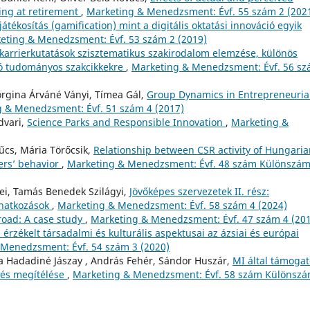
being at retirement
,
Marketing & Menedzsment: Évf. 55 szám 2 (202
játékosítás (gamification) mint a digitális oktatási innováció egyik
eting & Menedzsment: Évf. 53 szám 2 (2019)
karrierkutatások szisztematikus szakirodalom elemzése, különös
áló tudományos szakcikkekre
,
Marketing & Menedzsment: Évf. 56 s
orgina Árváné Ványi, Tímea Gál,
Group Dynamics in Entrepreneuria
 & Menedzsment: Évf. 51 szám 4 (2017)
dvari,
Science Parks and Responsible Innovation
,
Marketing &
zűcs, Mária Törőcsik,
Relationship between CSR activity of Hungari
rs’ behavior
,
Marketing & Menedzsment: Évf. 48 szám Különszá
yei, Tamás Benedek Szilágyi,
Jövőképes szervezetek II. rész:
vonatkozások
,
Marketing & Menedzsment: Évf. 58 szám 4 (2024)
road: A case study
,
Marketing & Menedzsment: Évf. 47 szám 4 (20
érzékelt társadalmi és kulturális aspektusai az ázsiai és európai
Menedzsment: Évf. 54 szám 3 (2020)
nna Hadadiné Jászay , András Fehér, Sándor Huszár,
MI által támogat
 és megítélése
,
Marketing & Menedzsment: Évf. 58 szám Különszá