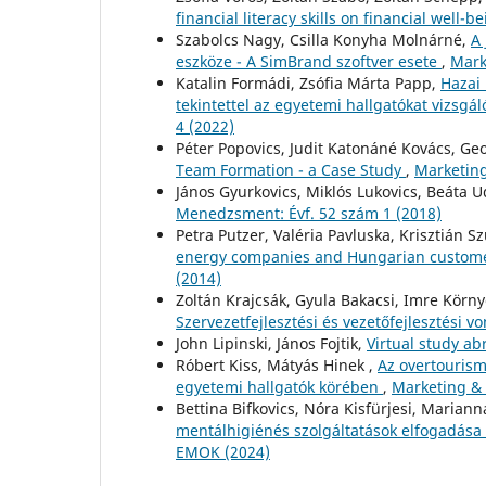
financial literacy skills on financial well-
Szabolcs Nagy, Csilla Konyha Molnárné,
A 
eszköze - A SimBrand szoftver esete
,
Mark
Katalin Formádi, Zsófia Márta Papp,
Hazai 
tekintettel az egyetemi hallgatókat vizsg
4 (2022)
Péter Popovics, Judit Katonáné Kovács, Ge
Team Formation - a Case Study
,
Marketing
János Gyurkovics, Miklós Lukovics, Beáta U
Menedzsment: Évf. 52 szám 1 (2018)
Petra Putzer, Valéria Pavluska, Krisztián S
energy companies and Hungarian custome
(2014)
Zoltán Krajcsák, Gyula Bakacsi, Imre Körn
Szervezetfejlesztési és vezetőfejlesztési 
John Lipinski, János Fojtik,
Virtual study ab
Róbert Kiss, Mátyás Hinek ,
Az overtourism 
egyetemi hallgatók körében
,
Marketing & 
Bettina Bifkovics, Nóra Kisfürjesi, Maria
mentálhigiénés szolgáltatások elfogadása
EMOK (2024)