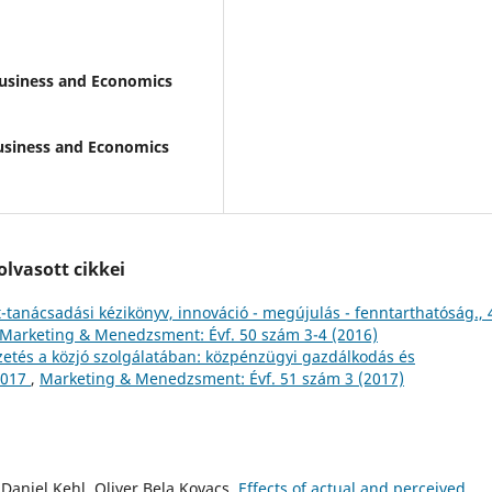
 Business and Economics
Business and Economics
lvasott cikkei
tanácsadási kézikönyv, innováció - megújulás - fenntarthatóság., 
Marketing & Menedzsment: Évf. 50 szám 3-4 (2016)
ezetés a közjó szolgálatában: közpénzügyi gazdálkodás és
2017
,
Marketing & Menedzsment: Évf. 51 szám 3 (2017)
 Daniel Kehl, Oliver Bela Kovacs,
Effects of actual and perceived