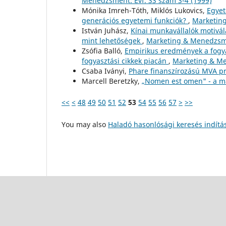
Menedzsment: Évf. 33 szám 3-4 (1999)
Mónika Imreh-Tóth, Miklós Lukovics,
Egyet
generációs egyetemi funkciók?
,
Marketing
István Juhász,
Kínai munkavállalók motiválá
mint lehetőségek
,
Marketing & Menedzsme
Zsófia Balló,
Empirikus eredmények a fogya
fogyasztási cikkek piacán
,
Marketing & Me
Csaba Iványi,
Phare finanszírozású MVA 
Marcell Beretzky,
„Nomen est omen" - a m
<<
<
48
49
50
51
52
53
54
55
56
57
>
>>
You may also
Haladó hasonlósági keresés indítá