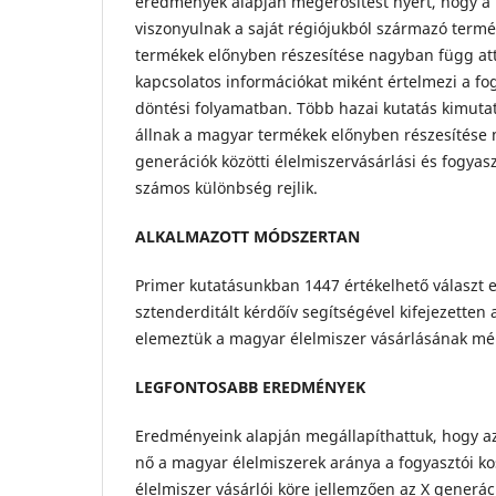
eredmények alapján megerősítést nyert, hogy a 
viszonyulnak a saját régiójukból származó termék
termékek előnyben részesítése nagyban függ att
kapcsolatos információkat miként értelmezi a fog
döntési folyamatban. Több hazai kutatás kimuta
állnak a magyar termékek előnyben részesítése 
generációk közötti élelmiszervásárlási és fogyas
számos különbség rejlik.
ALKALMAZOTT MÓDSZERTAN
Primer kutatásunkban 1447 értékelhető választ
sztenderditált kérdőív segítségével kifejezetten
elemeztük a magyar élelmiszer vásárlásának mé
LEGFONTOSABB EREDMÉNYEK
Eredményeink alapján megállapíthattuk, hogy az
nő a magyar élelmiszerek aránya a fogyasztói k
élelmiszer vásárlói köre jellemzően az X generáci