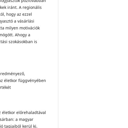
fogyasztók pozitívabban
ek iránt. A regionális
ól, hogy az ezzel
yasztó a vásárlási
tta milyen motivációk
mögött. Ahogy a
ztási szokásokban is
 eredményező,
 az életkor függvényében
rtékét
 életkor előrehaladtával
osárban: a magyar
ó tagjaiból kerül ki.