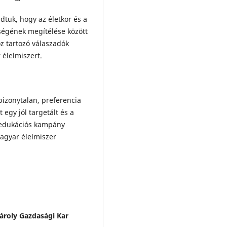
udtuk, hogy az életkor és a
égének megítélése között
z tartozó válaszadók
élelmiszert.
 bizonytalan, preferencia
 egy jól targetált és a
ő edukációs kampány
magyar élelmiszer
ároly Gazdasági Kar