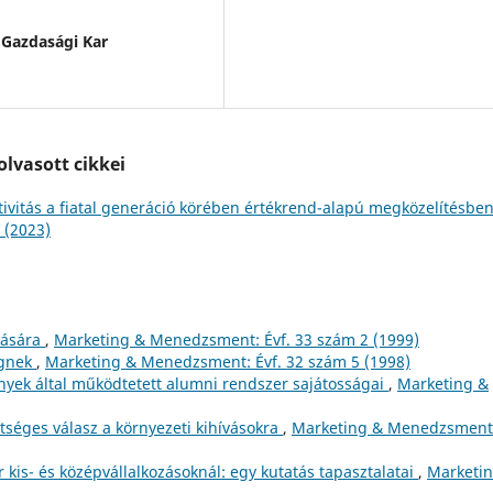
 Gazdasági Kar
lvasott cikkei
tivitás a fiatal generáció körében értékrend-alapú megközelítésbe
 (2023)
ítására
,
Marketing & Menedzsment: Évf. 33 szám 2 (1999)
égnek
,
Marketing & Menedzsment: Évf. 32 szám 5 (1998)
ények által működtetett alumni rendszer sajátosságai
,
Marketing &
etséges válasz a környezeti kihívásokra
,
Marketing & Menedzsment
r kis- és középvállalkozásoknál: egy kutatás tapasztalatai
,
Marketi