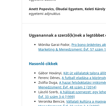
Anett Popovics,
Óbudai Egyetem, Keleti Károly
egyetemi adjnuktus
Ugyanannak a szerző(k)nek a legtöbbet o
Mónika Garai-Fodor,
Pro bono önkéntes ak
Marketing & Menedzsment: Évf. 57 szám 1
Hasonló cikkek
Gábor Hoványi,
Két út vállalatok talpra áll
Ferenc Dénes,
A futball eladása a közöns
Zsófia Duga,
A hazai felsőoktatási intézm
Menedzsment: Évf. 48 szám 2 (2014)
László Szerb,
A hálózat-szervezet: egy leh
Évf. 33 szám 3-4 (1999)
Veronika Bencze,
Vállalati kultúra a magya