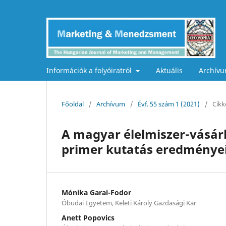
Információk a folyóiratról
Aktuális
Archív
Főoldal
/
Archívum
/
Évf. 55 szám 1 (2021)
/
Cikk
A magyar élelmiszer-vásárl
primer kutatás eredményei
Mónika Garai-Fodor
Óbudai Egyetem, Keleti Károly Gazdasági Kar
Anett Popovics