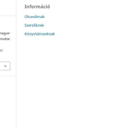
Információ
Olvasóknak
Szerzőknek
Könyvtárosoknak
 magyar
lemzése
oi: