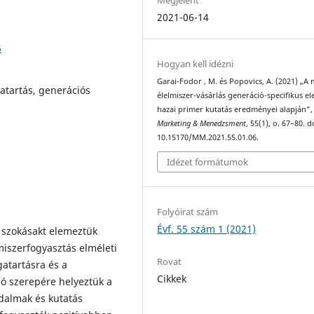
2021-06-14
6
Hogyan kell idézni
Garai-Fodor , M. és Popovics, A. (2021) „A
atartás, generációs
élelmiszer-vásárlás generáció-specifikus e
hazai primer kutatás eredményei alapján”,
Marketing & Menedzsment
, 55(1), o. 67–80. d
10.15170/MM.2021.55.01.06.
Idézet formátumok
Folyóirat szám
Évf. 55 szám 1 (2021)
 szokásakt elemeztük
miszerfogyasztás elméleti
Rovat
gatartásra és a
Cikkek
ló szerepére helyeztük a
odalmak és kutatás