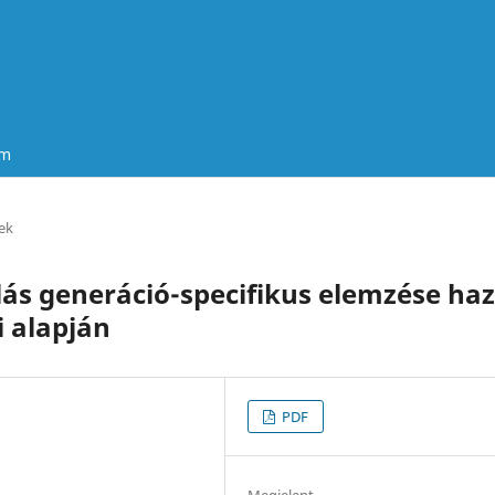
um
ek
ás generáció-specifikus elemzése haz
 alapján
PDF
Megjelent