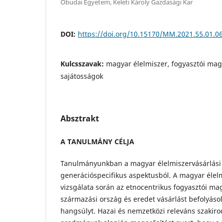
Óbudai Egyetem, Keleti Károly Gazdasági Kar
DOI:
https://doi.org/10.15170/MM.2021.55.01.0
Kulcsszavak:
magyar élelmiszer, fogyasztói mag
sajátosságok
Absztrakt
A TANULMÁNY CÉLJA
Tanulmányunkban a magyar élelmiszervásárlási
generációspecifikus aspektusból. A magyar élel
vizsgálata során az etnocentrikus fogyasztói ma
származási ország és eredet vásárlást befolyáso
hangsúlyt. Hazai és nemzetközi releváns szakir