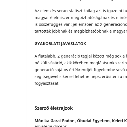
Az elemzés során statisztikailag azt is igazolni t
magyar élelmiszer megbízhatóságának és minős
is összefüggés van: jellemzően az X generációho
tartották jobbnak és megbízhatóbbnak a magyar 
GYAKORLATI JAVASLATOK
A fiatalabb, Z generáció tagjai között még sok a
nélküli vásárló, akik körében meglátásunk szerint
generáció sajátos értékrendjét figyelembe vev
segítségével sikerrel lehetne népszerűsíteni a 
fogyasztását.
Szerző életrajzok
Mónika Garai-Fodor ,
Óbudai Egyetem, Keleti K
egyetemi docens