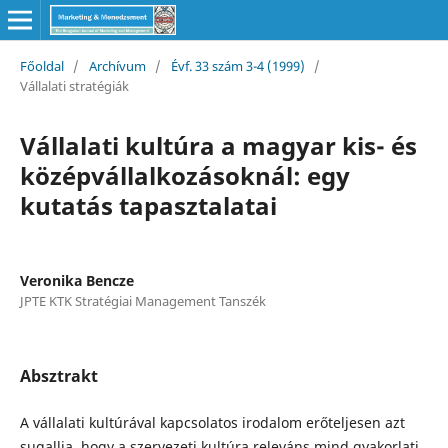
Főoldal
/
Archívum
/
Évf. 33 szám 3-4 (1999)
/
Vállalati stratégiák
Vállalati kultúra a magyar kis- és
középvállalkozásoknál: egy
kutatás tapasztalatai
Veronika Bencze
JPTE KTK Stratégiai Management Tanszék
Absztrakt
A vállalati kultúrával kapcsolatos irodalom erőteljesen azt
sugallja, hogy a szervezeti kultúra releváns mind gyakorlati