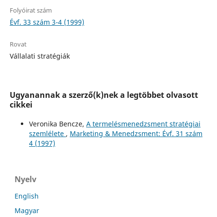
Folyóirat szám
Évf. 33 szám 3-4 (1999)
Rovat
Vállalati stratégiák
Ugyanannak a szerző(k)nek a legtöbbet olvasott
cikkei
Veronika Bencze,
A termelésmenedzsment stratégiai
szemlélete
,
Marketing & Menedzsment: Évf. 31 szám
4 (1997)
Nyelv
English
Magyar