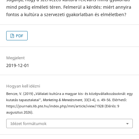
mind pedig elméleti téren. Felmerül a kérdés: miért annyira
fontos a kultúra a szervezeti gyakorlatban és elméletben?
PDF
Megjelent
2019-12-01
Hogyan kell idézni
Bencze, V. (2019) „Vállalati kultúra a magyar kis- és középvállalkozásoknál: egy
kutatás tapasztalatai”,
Marketing & Menedzsment
, 33(3-4), o. 49–56. Elérhető:
https://journals.lib.pte.hu/index.php/mm/article/view/1928 (Elérés: 9
augusztus 2026).
Idézet formátumok