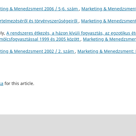
ting & Menedzsment 2006 / 5-6. szám
,
Marketing & Menedzsment
rtelmezéséről és törvényszerűségeiről
,
Marketing & Menedzsment
ely,
A rendszeres étkezés, a házon kívüli fogyasztás, az egzotikus ét
ümölcsfogyasztással 1999 és 2005 között
,
Marketing & Menedzsmen
ting & Menedzsment 2002 / 2. szám
,
Marketing & Menedzsment: É
sa
for this article.