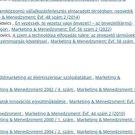
emközpontú vállalkozásfejlesztés elmaradott térségben: negyedik
 & Menedzsment: Évf. 48 szám 2 (2014)
kovics ,
Én vezessek, te vezetsz vagy önvezet? – az önvezetőjármű-
zágon
,
Marketing & Menedzsment: Évf. 56 szám 2 (2022)
kovics,
A szem a technológia elfogadás tükre: az önvezető járművek
 szemmozgás-követéssel
,
Marketing & Menedzsment: Évf. 58 szám 
öldmarketing az élelmiszeripar szolgálatában
,
Marketing &
ting & Menedzsment 2002 / 4. szám
,
Marketing & Menedzsment: É
alatok innovációs együttműködése
,
Marketing & Menedzsment: Évf.
enedzsment
,
Marketing & Menedzsment: Évf. 44 szám 2 (2010)
ting & Menedzsment 2000 / 1. szám
,
Marketing & Menedzsment: É
ting & Menedzsment 2004 / 2. szám
,
Marketing & Menedzsment: É