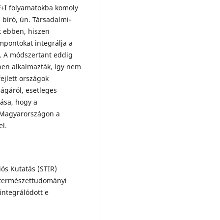
F+I folyamatokba komoly
bíró, ún. Társadalmi-
t ebben, hiszen
mpontokat integrálja a
. A módszertant eddig
ében alkalmazták, így nem
ejlett országok
ágáról, esetleges
tása, hogy a
ó Magyarországon a
el.
iós Kutatás (STIR)
természettudományi
integrálódott e