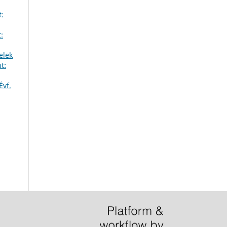
:
:
elek
t:
vf.