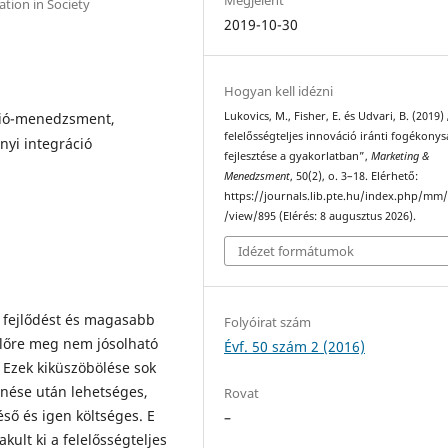
ation in Society
2019-10-30
Hogyan kell idézni
áció-menedzsment,
Lukovics, M., Fisher, E. és Udvari, B. (2019)
felelősségteljes innováció iránti fogékony
yi integráció
fejlesztése a gyakorlatban”,
Marketing &
Menedzsment
, 50(2), o. 3–18. Elérhető:
https://journals.lib.pte.hu/index.php/mm/
/view/895 (Elérés: 8 augusztus 2026).
Idézet formátumok
ős fejlődést és magasabb
Folyóirat szám
előre meg nem jósolható
Évf. 50 szám 2 (2016)
 Ezek kiküszöbölése sok
nése után lehetséges,
Rovat
ső és igen költséges. E
–
kult ki a felelősségteljes