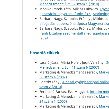
Menedzsment: Évf. 52 szám 1 (2018)
Mónika Imreh-Tóth, Miklós Lukovics,
Egyet
generációs egyetemi funkciók?
,
Marketing
Barbara Nagy, Szabolcs Prónay , Miklós Lu
elfogadás öt perszóna típusa Magyarors
Barbara Nagy, Szabolcs Prónay, Miklós Lu
iránti bizalom szegmentált megragadása
(2024)
Hasonló cikkek
László Józsa, Mária Hofer, Judit Varsányi,
Z
Menedzsment: Évf. 41 szám 6 (2007)
Marketing & Menedzsment szerzők,
Marke
36 szám 4 (2002)
Beatrix Lányi,
A hazai gyógyszeripari váll
szám 2 (2010)
Ferencné Farkas, Éva Magyari,
Interim m
Marketing & Menedzsment szerzők,
Marke
34 szám 1 (2000)
Marketing & Menedzsment szerzők,
Marke