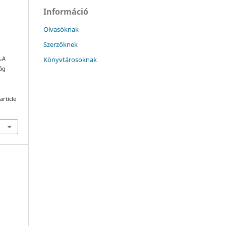
Információ
Olvasóknak
Szerzőknek
Könyvtárosoknak
 „A
ság
article