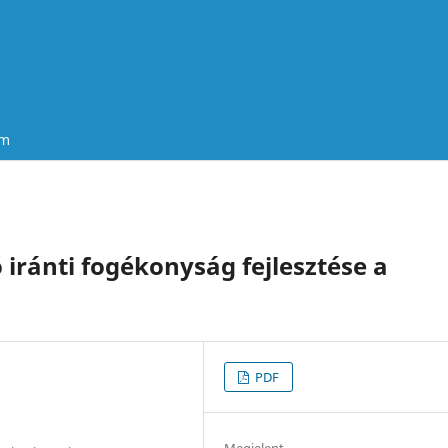
um
ó iránti fogékonyság fejlesztése a
PDF
Megjelent