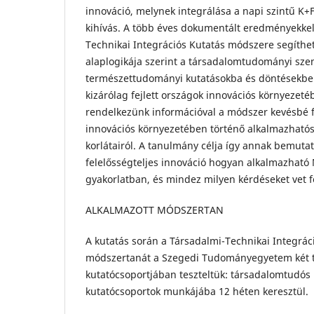
innováció, melynek integrálása a napi szintű K+
kihívás. A több éves dokumentált eredményekkel 
Technikai Integrációs Kutatás módszere segíthe
alaplogikája szerint a társadalomtudományi sze
természettudományi kutatásokba és döntésekbe
kizárólag fejlett országok innovációs környezet
rendelkezünk információval a módszer kevésbé f
innovációs környezetében történő alkalmazhatós
korlátairól. A tanulmány célja így annak bemuta
felelősségteljes innováció hogyan alkalmazhat
gyakorlatban, és mindez milyen kérdéseket vet f
ALKALMAZOTT MÓDSZERTAN
A kutatás során a Társadalmi-Technikai Integrác
módszertanát a Szegedi Tudományegyetem két 
kutatócsoportjában teszteltük: társadalomtudós 
kutatócsoportok munkájába 12 héten keresztül.