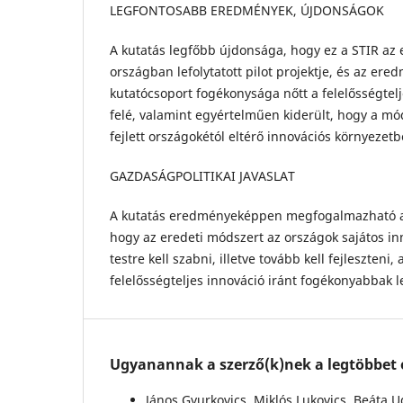
LEGFONTOSABB EREDMÉNYEK, ÚJDONSÁGOK
A kutatás legfőbb újdonsága, hogy ez a STIR az e
országban lefolytatott pilot projektje, és az er
kutatócsoport fogékonysága nőtt a felelősségtel
felé, valamint egyértelműen kiderült, hogy a m
fejlett országokétól eltérő innovációs környezetb
GAZDASÁGPOLITIKAI JAVASLAT
A kutatás eredményeképpen megfogalmazható az 
hogy az eredeti módszert az országok sajátos in
testre kell szabni, illetve tovább kell fejleszten
felelősségteljes innováció iránt fogékonyabbak l
Ugyanannak a szerző(k)nek a legtöbbet o
János Gyurkovics, Miklós Lukovics, Beáta U