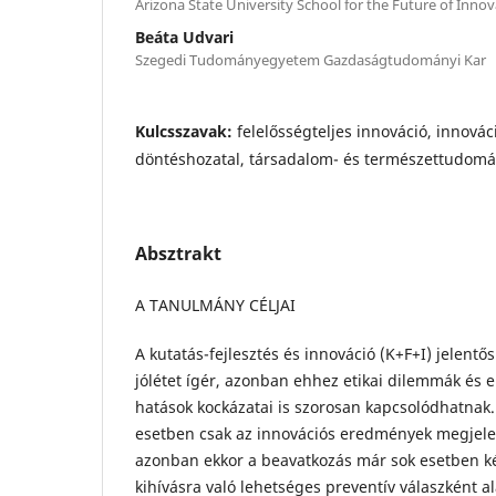
Arizona State University School for the Future of Innov
Beáta Udvari
Szegedi Tudományegyetem Gazdaságtudományi Kar
Kulcsszavak:
felelősségteljes innováció, innov
döntéshozatal, társadalom- és természettudomán
Absztrakt
A TANULMÁNY CÉLJAI
A kutatás-fejlesztés és innováció (K+F+I) jelent
jólétet ígér, azonban ehhez etikai dilemmák és 
hatások kockázatai is szorosan kapcsolódhatnak.
esetben csak az innovációs eredmények megjele
azonban ekkor a beavatkozás már sok esetben ké
kihívásra való lehetséges preventív válaszként ala