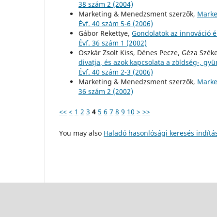
38 szám 2 (2004)
Marketing & Menedzsment szerzők,
Marke
Évf. 40 szám 5-6 (2006)
Gábor Rekettye,
Gondolatok az innováció é
Évf. 36 szám 1 (2002)
Oszkár Zsolt Kiss, Dénes Pecze, Géza Szék
divatja, és azok kapcsolata a zöldség-, gy
Évf. 40 szám 2-3 (2006)
Marketing & Menedzsment szerzők,
Marke
36 szám 2 (2002)
<<
<
1
2
3
4
5
6
7
8
9
10
>
>>
You may also
Haladó hasonlósági keresés indítá