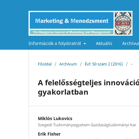
Információk a folyóiratról
Aktuális
Archív
Főoldal
/
Archívum
/
Évf. 50 szám 2 (2016)
/
–
A felelősségteljes innováci
gyakorlatban
Miklós Lukovics
Szegedi Tudományegyetem Gazdaságtudományi Kar
Erik Fisher