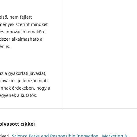
lső, nem fejlett
edmények szerint mindkét
jes innováció témaköre
ódszer alkalmazható a
en is.
a gyakorlati javaslat,
novációs jellemzői miatt
i, annak érdekében, hogy a
egyenek a kutatók.
lvasott cikkei
dvari,
Science Parks and Responsible Innovation
,
Marketing &