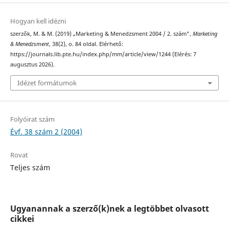
Hogyan kell idézni
szerzők, M. & M. (2019) „Marketing & Menedzsment 2004 / 2. szám”,
Marketing
& Menedzsment
, 38(2), o. 84 oldal. Elérhető:
https://journals.lib.pte.hu/index.php/mm/article/view/1244 (Elérés: 7
augusztus 2026).
Idézet formátumok
Folyóirat szám
Évf. 38 szám 2 (2004)
Rovat
Teljes szám
Ugyanannak a szerző(k)nek a legtöbbet olvasott
cikkei