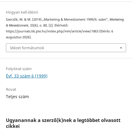
Hogyan kell idézni
Szerzők, M. & M. (2019) „Marketing & Menedzsment 1999/6. szám”,
Marketing
& Menedzsment
, 33(6), o. 80, [2]. Elérhető:
https://journals.lib.pte.hu/index.php/mm/article/view/1863 (Elérés: 6
augusztus 2026).
Idézet formátumok
Folyóirat szám
Évf. 33 szám 6 (1999)
Rovat
Teljes szám
Ugyanannak a szerző(k)nek a legtöbbet olvasott
cikkei