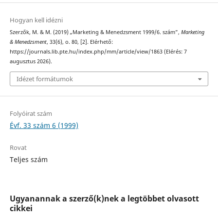
Hogyan kell idézni
Szerzők, M. & M. (2019) „Marketing & Menedzsment 1999/6. szám”,
Marketing
& Menedzsment
, 33(6), o. 80, [2]. Elérhető:
https://journals.lib.pte.hu/index.php/mm/article/view/1863 (Elérés: 7
augusztus 2026).
Idézet formátumok
Folyóirat szám
Évf. 33 szám 6 (1999)
Rovat
Teljes szám
Ugyanannak a szerző(k)nek a legtöbbet olvasott
cikkei