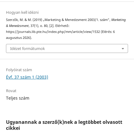
Hogyan kell idézni
Szerzők, M. & M. (2019) „Marketing & Menedzsment 2003/1. szám”,
Marketing
& Menedzsment
, 37(1), o. 80, [2]. Elérhető:
https://journals.lib.pte.hu/index.php/mm/article/view/1532 (Elérés: 6
augusztus 2026).
Idézet formátumok
Folyóirat szám
Évf. 37 szám 1 (2003)
Rovat
Teljes szám
Ugyanannak a szerző(k)nek a legtöbbet olvasott
cikkei