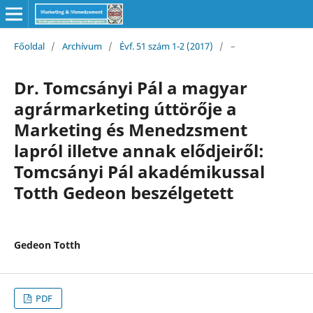
Főoldal
/
Archívum
/
Évf. 51 szám 1-2 (2017)
/
–
Dr. Tomcsányi Pál a magyar
agrármarketing úttörője a
Marketing és Menedzsment
lapról illetve annak elődjeiről:
Tomcsányi Pál akadémikussal
Totth Gedeon beszélgetett
Gedeon Totth
PDF