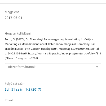
Megjelent
2017-06-01
Hogyan kell idézni
Totth, G. (2017) „Dr. Tomcsányi Pál a magyar agrármarketing úttörője a
Marketing és Menedzsment lapról illetve annak elődjeiről: Tomcsányi Pál
akadémikussal Totth Gedeon beszélgetett”,
Marketing & Menedzsment
, 51(1-2),
o. 24–25. Elérhető: https://journals.lib.pte.hu/index.php/mm/article/view/811
(Elérés: 10 augusztus 2026).
Idézet formátumok
Folyóirat szám
Évf. 51 szám 1-2 (2017)
Rovat
–