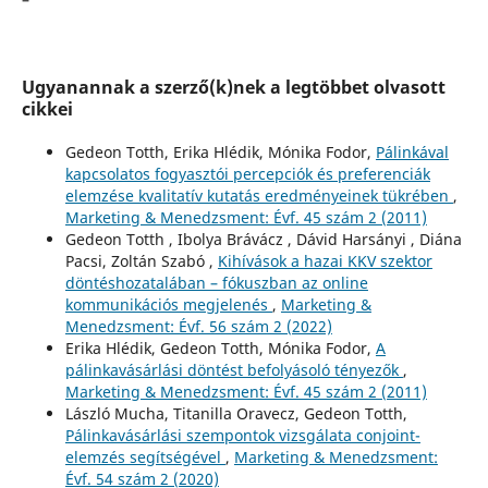
Ugyanannak a szerző(k)nek a legtöbbet olvasott
cikkei
Gedeon Totth, Erika Hlédik, Mónika Fodor,
Pálinkával
kapcsolatos fogyasztói percepciók és preferenciák
elemzése kvalitatív kutatás eredményeinek tükrében
,
Marketing & Menedzsment: Évf. 45 szám 2 (2011)
Gedeon Totth , Ibolya Brávácz , Dávid Harsányi , Diána
Pacsi, Zoltán Szabó ,
Kihívások a hazai KKV szektor
döntéshozatalában – fókuszban az online
kommunikációs megjelenés
,
Marketing &
Menedzsment: Évf. 56 szám 2 (2022)
Erika Hlédik, Gedeon Totth, Mónika Fodor,
A
pálinkavásárlási döntést befolyásoló tényezők
,
Marketing & Menedzsment: Évf. 45 szám 2 (2011)
László Mucha, Titanilla Oravecz, Gedeon Totth,
Pálinkavásárlási szempontok vizsgálata conjoint-
elemzés segítségével
,
Marketing & Menedzsment:
Évf. 54 szám 2 (2020)