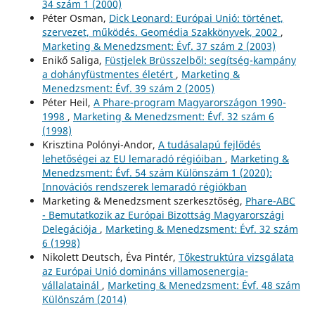
34 szám 1 (2000)
Péter Osman,
Dick Leonard: Európai Unió: történet,
szervezet, működés. Geomédia Szakkönyvek, 2002
,
Marketing & Menedzsment: Évf. 37 szám 2 (2003)
Enikő Saliga,
Füstjelek Brüsszelből: segítség-kampány
a dohányfüstmentes életért
,
Marketing &
Menedzsment: Évf. 39 szám 2 (2005)
Péter Heil,
A Phare-program Magyarországon 1990-
1998
,
Marketing & Menedzsment: Évf. 32 szám 6
(1998)
Krisztina Polónyi-Andor,
A tudásalapú fejlődés
lehetőségei az EU lemaradó régióiban
,
Marketing &
Menedzsment: Évf. 54 szám Különszám 1 (2020):
Innovációs rendszerek lemaradó régiókban
Marketing & Menedzsment szerkesztőség,
Phare-ABC
- Bemutatkozik az Európai Bizottság Magyarországi
Delegációja
,
Marketing & Menedzsment: Évf. 32 szám
6 (1998)
Nikolett Deutsch, Éva Pintér,
Tőkestruktúra vizsgálata
az Európai Unió domináns villamosenergia-
vállalatainál
,
Marketing & Menedzsment: Évf. 48 szám
Különszám (2014)