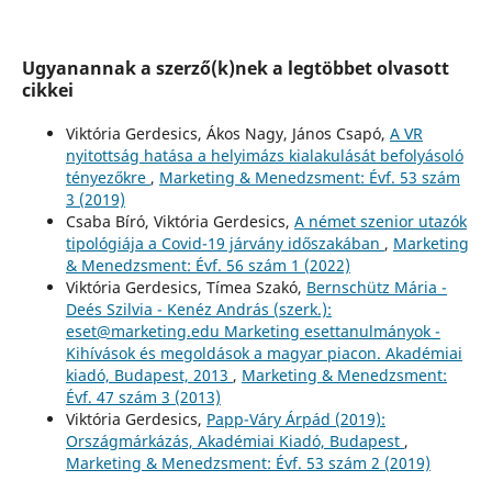
Ugyanannak a szerző(k)nek a legtöbbet olvasott
cikkei
Viktória Gerdesics, Ákos Nagy, János Csapó,
A VR
nyitottság hatása a helyimázs kialakulását befolyásoló
tényezőkre
,
Marketing & Menedzsment: Évf. 53 szám
3 (2019)
Csaba Bíró, Viktória Gerdesics,
A német szenior utazók
tipológiája a Covid-19 járvány időszakában
,
Marketing
& Menedzsment: Évf. 56 szám 1 (2022)
Viktória Gerdesics, Tímea Szakó,
Bernschütz Mária -
Deés Szilvia - Kenéz András (szerk.):
eset@marketing.edu Marketing esettanulmányok -
Kihívások és megoldások a magyar piacon. Akadémiai
kiadó, Budapest, 2013
,
Marketing & Menedzsment:
Évf. 47 szám 3 (2013)
Viktória Gerdesics,
Papp-Váry Árpád (2019):
Országmárkázás, Akadémiai Kiadó, Budapest
,
Marketing & Menedzsment: Évf. 53 szám 2 (2019)