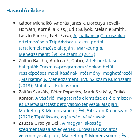
Hasonló cikkek
Gábor Michalkó, András Jancsik, Dorottya Teveli-
Horváth, Kornélia Kiss, Judit Sulyok, Melanie Smith,
László Puczkó, Ivett Sziva,
A „balkánság” turisztikai
értelmezése a TripAdvisor utazási portál
tartalomelemzése alapján
,
Marketing &
Menedzsment: Évf. 49 szám 2 (2015)
Zoltán Bartha, Andrea S. Gubik,
A felsőoktatási
hallgatók Erasmus-programországokon belüli
részképzéses mobilitásának intézményi meghatározói
,
Marketing & Menedzsment: Évf. 52 szám Különszám
(2018): Mobilitás Különszám
Zoltán Szakály, Péter Popovics, Márk Szakály, Enikő
Kontor,
A vásárlói magatartás elemzése az élelmiszer-
és üzletválasztást befolyásoló tényezők alapján
,
Marketing & Menedzsment: Évf. 54 szám Különszám 2
(2020): Táplálkozás, egészség, vásárlások
Zsuzsa Orsolya Deli,
A magyar lakosság
szegmentálása az egyének Euróval kapcsolatos
véleménye alapján
,
Marketing & Menedzsment: Évf.