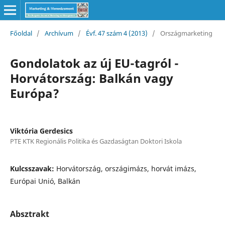
Főoldal
/
Archívum
/
Évf. 47 szám 4 (2013)
/
Országmarketing
Gondolatok az új EU-tagról -
Horvátország: Balkán vagy
Európa?
Viktória Gerdesics
PTE KTK Regionális Politika és Gazdaságtan Doktori Iskola
Kulcsszavak:
Horvátország, országimázs, horvát imázs,
Európai Unió, Balkán
Absztrakt