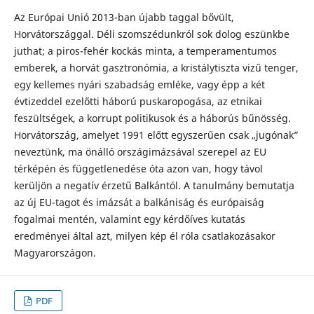
Az Európai Unió 2013-ban újabb taggal bővült,
Horvátországgal. Déli szomszédunkról sok dolog eszünkbe
juthat; a piros-fehér kockás minta, a temperamentumos
emberek, a horvát gasztronómia, a kristálytiszta vizű tenger,
egy kellemes nyári szabadság emléke, vagy épp a két
évtizeddel ezelőtti háború puskaropogása, az etnikai
feszültségek, a korrupt politikusok és a háborús bűnösség.
Horvátország, amelyet 1991 előtt egyszerűen csak „jugónak”
neveztünk, ma önálló országimázsával szerepel az EU
térképén és függetlenedése óta azon van, hogy távol
kerüljön a negatív érzetű Balkántól. A tanulmány bemutatja
az új EU-tagot és imázsát a balkániság és európaiság
fogalmai mentén, valamint egy kérdőíves kutatás
eredményei által azt, milyen kép él róla csatlakozásakor
Magyarországon.
PDF