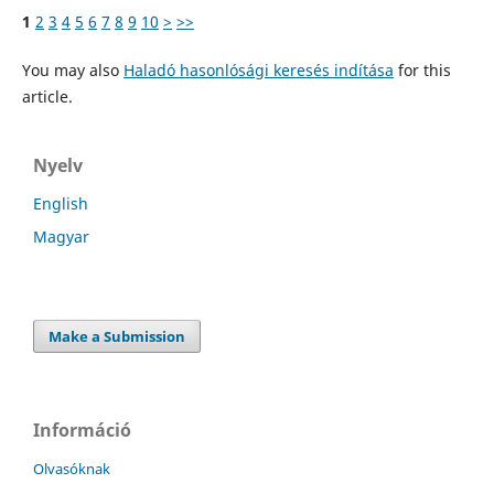
1
2
3
4
5
6
7
8
9
10
>
>>
You may also
Haladó hasonlósági keresés indítása
for this
article.
Nyelv
English
Magyar
Make a Submission
Információ
Olvasóknak